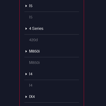
จาก #ALP
I5
พร้อมเสร
ด้วย แ
I5
4 Series
420d
M850i
M850i
I4
I4
IX4