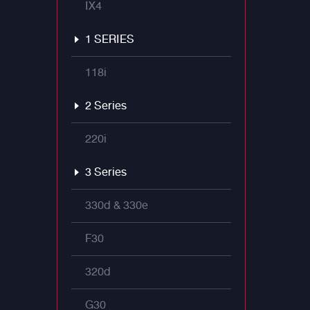
IX4
1 SERIES
118i
2 Series
220i
3 Series
330d & 330e
F30
320d
G30