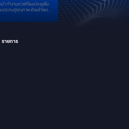
หน้า ทำงานซาวด์ที่แผงประตูเพิ่ม
E : SOUND
้อมประกบคู่คุณภาพ ด้วยลำโพง
ลงตัวความ
ว GROUNDZERO : GZULTRA K-
ต ครบทุกจุดงานดีไซน์
้อมเสริมลำโพง 3"
คุณภาพเสียงแบบจัด
D MIDRANGE ติดตั้งเข้าช่องเดิม
OUNDZERO : GZPM 80 SQ-C
1
รายการ
ั้ง SQ และ SQL
หลัง & Surround ด้านหลัง ติดตั้ง
งรุ่น BMW ด้วย ALPINE DP-
โพง Center ติดตั้งลำโพงตรงรุ่น
วย ALPINE DP-40C SOUND
T ด้านหลัง SUBWOOFER ติด
ขนาด 10" กับซับ SPL
ZERO GZRW 10XSPL ติดตั้ง
์รุ่น
ซีรี่ย์ #ULTRA การันตีคุณภาพ
HANDMADE จากอังกฤษ
ERO ULTRA A-2 ติดตั้งถึง 2
มเสริมแอมป์ขับซับ SPL
DZERO GZCA 1500.M-1
 เสริมด้วยแอมป์พร้อมระบบ
LINE STATUS รุ่นยอดนิยม!