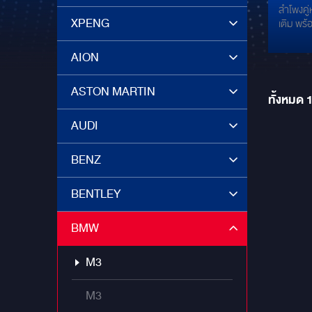
ลำโพงคู่
COUP
XPENG
เติม พร
CONCEPT 
6.5 นิ้
165 และทวิตเตอร์ GROUNDZERO :
AION
สปอร์
GZULTRA T-30 พร
พร้อม
HIGH-EN
ASTON MARTIN
กับ GR
ทั้งหมด
เต็มท
ลำโพงคู่
ลำโพงตร
AUDI
45C-B ลำ
BMW ด้
BENZ
CONCEP
ตั้งซับ 
GROUND
BENTLEY
ถึง 2 ดอก POWER AMP ติดตั้งแอมป
ท๊อปจาก
BMW
เสียง 
GROUNDZ
M3
ตัว พร้อ
GROUN
AMP/DSP
M3
DSP ALP