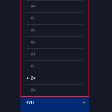
X4
X3
X6
X2
X1
X5
Z4
Z4
BYD