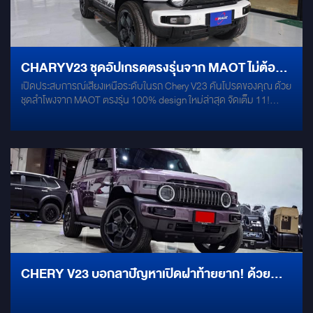
พรีเมียม ด้วยประสบการณ์กว่า 40 ปี พร้อมทีมงานมืออาชีพและวัสดุ
คุณภาพสูงที่คัดสรรมาเพื่อคุณ
CHARYV23 ชุดอัปเกรดตรงรุ่นจาก MAOT ไม่ต้อง
เปิดประสบการณ์เสียงเหนือระดับในรถ Chery V23 คันโปรดของคุณ ด้วย
ตัดต่อสายไฟ
ชุดลำโพงจาก MAOT ตรงรุ่น 100% design ใหม่ล่าสุด จัดเต็ม 11!
ตำแหน่งรอบคัน เสียงใส เบสแน่น เติมเต็มมิติเสียงสมบูรณ์แบบ โดยไม่
ต้องดัดแปลงตัวรถ ใครที่กำลังใช้รถไฟฟ้าทรงกล่องสุดเท่อย่าง Chery
V23 อยู่ แล้วอยากเปลี่ยนห้องโดยสารให้กลายเป็นสตูดิโอฟังเพลงระดับ
พรีเมียม คลิปนี้เราจะพาทุกคนมาชมชุดอัปเกรดลำโพงตรงรุ่นจาก
แบรนด์ MAOT (เอ็มเอโอที) ที่จัดเต็มระบบเสียงรอบคันถึง 11 จุด! เจาะลึก
ความพรีเมียมรอบคัน 11 จุด ลำโพงคู่หน้า (รุ่น CM40.7 L/R): ขนาด 4
นิ้ว (Mid-Range + Tweeter) ให้รายละเอียดเสียงร้องคมชัดและเสียงแหลม
ที่พริ้วไหว ลำโพงคู่หลัง (รุ่น CM30.10 L/R): ขนาด 2.8 นิ้ว (Full-Range)
ช่วยเสริมมิติและทิศทางเสียงให้โอบล้อมทั่วห้องโดยสาร ลำโพง Center
(รุ่น TS35-03): แบบ 2Ways-Center ช่วยดึงสเตจเสียงให้อยู่ตรงกลาง
คอนโซลอย่างแม่นยำ SUB Woofer (รุ่น CW65.10): ขนาด 6.5 นิ้ว
ออกแบบมาให้ติดตั้งเข้าช่องเดิมของ Sub บริเวณคอนโซลกลางได้อย่าง
CHERY V23 บอกลาปัญหาเปิดฝาท้ายยาก! ด้วย
ลงตัว SUB สำเร็จรูปเสริม (รุ่น TB65-02): ติดตั้งเสริมเข้าไปเป็นส่วนหนึ่ง
ระบบโช้คท้ายไฟฟ้าอัจฉริยะ สั่งการผ่านรีโมทเดิมได้
ของคอนโซลกลาง ได้เสียงเบสที่นุ่มลึกยิ่งขึ้น แถมยังมีฟังก์ชัน "ช่องเก็บของ
เล็ก" มาให้ใช้งานได้จริงอีกด้วย ดีไซน์สวยกลมกลืนกับตัวรถสุดๆ พลังขับ