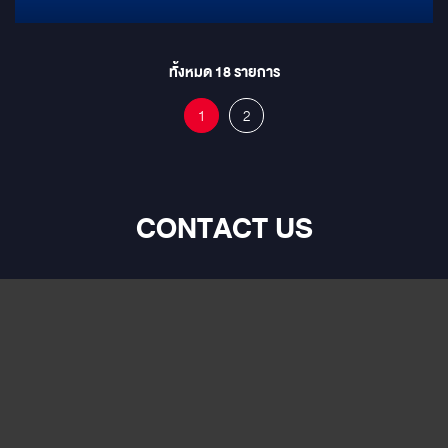
มาเพื่อรถรุ่นนี้โดยเฉพาะ! ทำไมต้องมาที่ Mirage Audio? Bass Up
Front: เราติดตั้ง Subbox ใน "จุดติดตั้งพิเศษบนคอนโซลด้านหน้า" เพื่อ
ดึงเวทีเสียงเบสมาอยู่ตรงหน้าคุณ ให้เสียงที่แน่น คมชัด และมีมิติที่สุด!
ทั้งหมด
18
รายการ
Keep It Original: ใช้ร่วมกับลำโพงเดิมของรถได้ทันที ไม่ต้องรื้อระบบให้
วุ่นวาย แต่ได้คุณภาพเสียงที่พุ่งทะยานกว่าเดิม Customized Design: เรา
1
2
ทำ "แผงครอบซับ" ให้ใหม่แบบงานเนี๊ยบ! สวยงาม กลมกลืนไปกับดีไซน์
ภายในรถ เหมือนออกมาจากโรงงาน เลือกพลังเบสในแบบที่คุณชอบ! เรา
มี Subbox แบรนด์ดังระดับโลกให้คุณเลือกหลากหลายรุ่น ไม่ว่าจะเป็น:
ALPINE – เสียงนุ่มลึก มีระดับ Mercury – พลังเบสหนักแน่น ดุดัน
Nakamichi – ชัดเจน ทุกรายละเอียด มีให้เลือกตั้งแต่ขนาดกะทัดรัด ไป
CONTACT US
จนถึง 10 นิ้ว เต็มพิกัด!