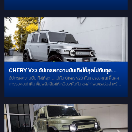
และการปรับจูนอัจฉริยะ: ขับเคลื่อนระบบทั้งหมดด้วย Power AMP DSP
รุ่น MX-8 ที่ให้คุณสามารถควบคุมและปรับจูนเสียงอย่างละเอียดได้อย่าง
ง่ายดายผ่านหน้าจอมือถือของคุณเอง! งานติดตั้งมาตรฐานระดับมือ
อาชีพ: หมดห่วงเรื่องระบบไฟรถยนต์! เพราะงานติดตั้งทั้งหมดนี้ใช้เป็น
"ปลั๊กตรงรุ่นทั้งหมด (Plug & Play)" ไม่มีการตัดต่อสายไฟใดๆ ทั้งสิ้น ติด
ตั้งง่าย รวดเร็ว และปลอดภัยต่อตัวรถ 100%
CHERY V23 อัปเกรดความบันเทิงให้สุดไปกับชุด
อัปเกรดความบันเทิงให้สุด... ไปกับ Chery V23 คันเก่งของคุณ! สิ้นสุด
ลำโพงตรงรุ่นสำหรับ CHERY V23 แบรนด์ MAOT
การรอคอย! เติมเต็มพลังเสียงให้เหนือระดับกับ ชุดลำโพงตรงรุ่นสำหรับ
จาก MIRAGE AUDIO ที่ออกแบบมาเพื่อรถรุ่นนี้โดย
Chery V23 แบรนด์ MAOT จาก Mirage Audio ที่ออกแบบมาเพื่อรถรุ่นนี้
โดยเฉพาะ แมตช์เข้ากับดีไซน์รถได้อย่างลงตัว ไฮไลท์เด็ดที่ห้ามพลาด:
เฉพาะ
Plug & Play แท้ 100% ตรงรุ่น ไม่ต้องตัดต่อสายไฟ ไม่เสียประกันรถ
เสียบปลั๊กแล้วพร้อมใช้งานทันที! จัดเต็มระบบด้วย 11 จุดติดตั้ง ทั่วคัน
มิติเสียงโอบล้อมรอบทิศทาง สมจริงราวกับนั่งฟังคอนเสิร์ต อัปเกรดครบ
ชุด ทั้งลำโพง Woofer, Mid-Range, Tweeter, Center และแอมพลิฟายเอ
อร์เพิ่มพลังเสียง ขับสนุก เพลงเพราะ เดินทางไปไหนก็แฮปปี้! สนใจทักแชท
สอบถามรายละเอียดเพิ่มเติม หรือนัดคิวติดตั้งได้เลยครับ