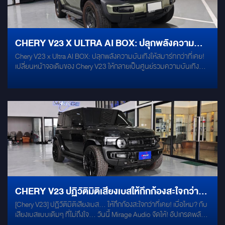
CHERY V23 X ULTRA AI BOX: ปลุกพลังความ
Chery V23 x Ultra AI BOX: ปลุกพลังความบันเทิงให้สมาร์ทกว่าที่เคย!
บันเทิงให้สมาร์ทกว่าที่เคย
เปลี่ยนหน้าจอเดิมของ Chery V23 ให้กลายเป็นศูนย์รวมความบันเทิง
อัจฉริยะได้ง่ายๆ ด้วย AI BOX สเปกท็อป RAM 8GB / ROM 128GB
ประมวลผลลื่นไหล แรงที่สุดในรุ่น พร้อมให้คุณใช้งานทุกแอปพลิเคชันได้
อย่างไร้ขีดจำกัด จุดเด่นที่สาย Tech ต้องมี: Ultimate Performance:
RAM 8GB และ ROM 128GB มอบประสบการณ์การใช้งานที่รวดเร็ว ดู
YouTube, Netflix หรือ Disney+ ได้แบบไม่มีสะดุด Plug & Play 100%:
ติดตั้งง่ายที่สุดเพียงเสียบผ่านสาย USB ของตัวรถ ไม่ต้องแกะคอนโซล
และไม่ต้องตัดต่อสายไฟแม้แต่เส้นเดียว Original System 100%: ระบบ
เดิมของรถยังใช้งานได้ปกติทุกฟังก์ชัน ทั้งปุ่มคอนโทรลพวงมาลัย และ
ระบบกล้องรอบคัน Warranty Friendly: ปลอดภัยต่อประกันรถยนต์
เพราะไม่มีการดัดแปลงระบบไฟฟ้าใดๆ ของตัวรถ ยกระดับความสบายใน
ทุกทริป ให้ทุกการเดินทางใน Chery V23 ของคุณเต็มไปด้วยความสนุก
และสะดวกสบายยิ่งขึ้น ติดตั้งจบไว ใช้งานได้ทันที!
CHERY V23 ปฏิวัติมิติเสียงเบสให้กึกก้องสะใจกว่าที่
[Chery V23] ปฏิวัติมิติเสียงเบส... ให้กึกก้องสะใจกว่าที่เคย! เบื่อไหม? กับ
เคย
เสียงเบสแบบเดิมๆ ที่ไม่ถึงใจ... วันนี้ Mirage Audio จัดให้! อัปเกรดพลัง
เสียงให้กับ Chery V23 ของคุณด้วยระบบเสียงระดับ Hi-End ที่ออกแบบ