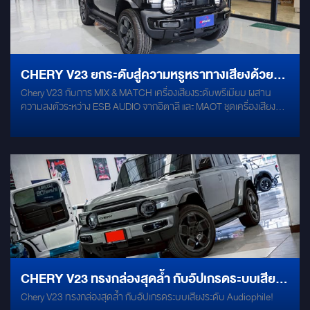
CHERY V23 ยกระดับสู่ความหรูหราทางเสียงด้วย
Chery V23 กับการ MIX & MATCH เครื่องเสียงระดับพรีเมียม ผสาน
การ MIX & MATCH ระดับพรีเมียม
ความลงตัวระหว่าง ESB AUDIO จากอิตาลี และ MAOT ชุดเครื่องเสียง
ตรงรุ่นสำหรับ Chery V23 ยกระดับทุกการเดินทางให้เต็มอิ่มด้วยมิติเสียง
ที่ชัดเจน รายละเอียดครบ และเวทีเสียงที่สมจริงรอบคัน ชุดลำโพง ESB
AUDIO คู่หน้า ESB 4.75 Mid Range ขนาด 3.5 นิ้ว Tweeter ESB
3.25 ถ่ายทอดเสียงแหลมใส รายละเอียดคมชัด คู่หลัง ESB 3.65 Mid
Range ขนาด 2.5 นิ้ว เพิ่มความสมบูรณ์ของเวทีเสียง ติดตั้งลำโพง
Center Speaker MAOT TS35-03 แบบ 2 Ways Center ช่วยถ่ายทอด
เสียงร้องให้อยู่กึ่งกลางอย่างแม่นยำ ฟังเพลงหรือรับชมความบันเทิงได้
อรรถรสมากยิ่งขึ้น เติมพลังเบสให้หนักแน่นลงตัว SUBBOX Nakamichi
NBF 8.1A ขนาด 8 นิ้ว พร้อมงานแผงครอบซับเก็บงานอย่างประณีต
กลมกลืนกับห้องโดยสาร ควบคุมและจูนเสียงอย่างละเอียด POWER
AMP DSP MAOT MX-8 พร้อม Processor 8 Channels ปรับแต่งเสียง
ได้อย่างอิสระผ่านสมาร์ทโฟน รองรับการจูนเสียงอย่างละเอียด เพื่อดึง
CHERY V23 ทรงกล่องสุดล้ำ กับอัปเกรดระบบเสียง
ศักยภาพของลำโพงทุกตำแหน่งออกมาได้อย่างเต็มประสิทธิภาพ อีกหนึ่ง
Chery V23 ทรงกล่องสุดล้ำ กับอัปเกรดระบบเสียงระดับ Audiophile!
ระดับ AUDIOPHILE!
ชุดอัปเกรดที่ออกแบบมาเพื่อ Chery V23 โดยเฉพาะ ให้ทุกเส้นทางเต็มไป