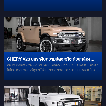
ด้วยรายละเอียดเสียงที่ชัดเจน เวทีเสียงสมจริง และพลังเบสที่ลงตัวในทุก
การฟัง
CHERY V23 ยกระดับความปลอดภัย ด้วยกล้อง
ออปชันที่คนขับ Chery V23 ต้องมี! กล้องบันทึกหน้า-หลังตรงรุ่น เจ้าแรก
บันทึกหน้า-หลังตรงรุ่น เจ้าแรกในไทย พร้อมงานติด
ในไทย ความพิเศษที่คุณจะได้รับ: จอกระจกขนาด 10" ระบบตัดแสงในตัว
ตั้งมาตรฐาน MIRAGE AUDIO
ติดตั้งแทนขาแกนกระจกเดิม ไม่ใช่แบบครอบ ระบบ Plug & Play เสียบปลั๊ก
ตรงรุ่น "ไม่หลุดประกันรถ" กล้องหน้า-หลัง Full HD 1080P มุมมองกว้าง
140° ชัดทั้งกลางวัน/กลางคืน มีระบบ G-Sensor บันทึกเหตุการณ์
อัตโนมัติเมื่อมีแรงกระแทก ยกระดับความปลอดภัยให้ Chery V23 ของ
คุณได้แล้ววันนี้ที่ Mirage Audio ครับ! ------------------------------
------- MIRAGE AUDIO - ศูนย์ติดตั้งเครื่องเสียงและตกแต่งรถยนต์ครบ
วงจร เราคือผู้เชี่ยวชาญด้านการออกแบบและตกแต่งภายในรถยนต์ระดับ