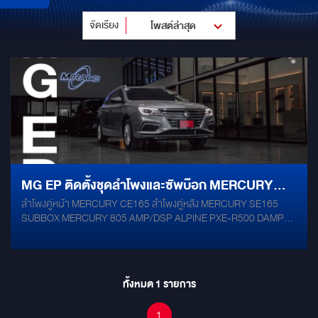
จัดเรียง
โพสต์ล่าสุด
MG EP ติดตั้งชุดลำโพงและซัพบ๊อก MERCURY
ลำโพงคู่หน้า MERCURY CE165 ลำโพงคู่หลัง MERCURY SE165
พร้อม AMP/DSP ALPINE
SUBBOX MERCURY 805 AMP/DSP ALPINE PXE-R500 DAMP
MERCURY GOLD จอแอนดรอยด์ตรงรุ่น กล้องรอบคัน 360 ํ องศา
ทั้งหมด
1
รายการ
1