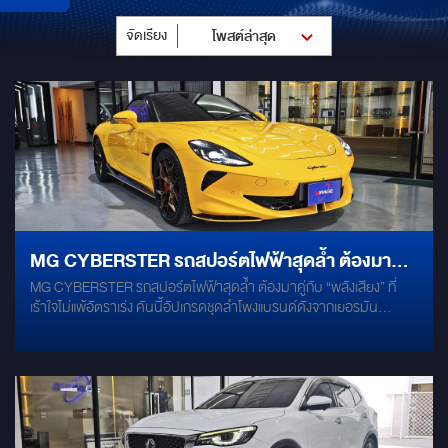
จัดเรียง
โพสต์ล่าสุด
MG CYBERSTER รถสปอร์ตไฟฟ้าสุดล้ำ ต้องมาคู่
MG CYBERSTER รถสปอร์ตไฟฟ้าสุดล้ำ ต้องมาคู่กับ “พลังเสียง” ที่
กับ “พลังเสียง” ที่เร้าใจไม่แพ้อัตราเร่ง
เร้าใจไม่แพ้อัตราเร่ง คันนี้อัปเกรดชุดลำโพงแบรนด์ดังจากเยอรมัน
Ground Zero กับรุ่นยอดนิยม “ลำโพงกระดุมทอง” Ground Zero GZRC
165.28 SE-G ให้คาแรคเตอร์เสียงชัด รายละเอียดแน่น เบสลึกสะใจ ฟัง
สนุกทุกแนวเพลง Woofer ขนาด 6.5 นิ้ว กรวยลำโพง Aluminium ชุบ
Anodizing ช่วยให้เสียงกลางมีความกระชับ เก็บรายละเอียดได้ดี โดดเด่น
ด้วย “กระดุมสีทอง” เอกลักษณ์เฉพาะของรุ่นนี้ Tweeter ขนาด 25mm
เสียงแหลมใส เปิดโปร่ง รายละเอียดชัด เพิ่มมิติเสียงให้เวทีด้านหน้าดู
สมจริงมากขึ้น งานติดตั้งแบบ Plug & Play ใช้ชุดปลั๊กตรงรุ่น ไม่ตัดต่อ