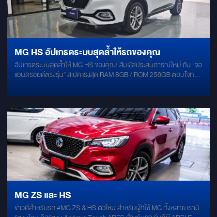
สายไฟเดิม ติดตั้งเข้าช่องเดิมบริเวณประตูปีกนก งานเนียนเหมือนออก
จากโรงงาน เพิ่มคุณภาพเสียงอีกขั้น ด้วยการแดมป์ประตู Ground Zero
ช่วยลดแรงสั่นสะเทือน และเก็บรายละเอียดเสียงเบสให้แน่นขึ้น พร้อมเสริม
ด้วย Damp Bitoplast (แดมป์รังไข่) ลดเสียงก้องภายในแผงประตู ช่วยให้
เสียงร้องนิ่งขึ้น และฟังสบายมากกว่าเดิม
MG HS อัปเกรดระบบสุดล้ำให้รถของคุณ
อัปเกรดระบบสุดล้ำให้ MG HS ของคุณ! สัมผัสประสบการณ์ใหม่ กับ “จอ
แอนดรอยด์ตรงรุ่น” สเปคแรงสุด RAM 8GB / ROM 256GB ตอบโจทย์
ทุกการใช้งาน ดูหนัง ฟังเพลง นำทาง เล่นแอปได้ลื่นไหลไม่สะดุด! มา
พร้อมกล้องมองภาพ รอบคัน 360° คมชัดทุกมุม มองเห็นครบ
ปลอดภัยทุกการขับขี่ เชื่อมต่อ CANBUS ควบคุมได้ครบทุกฟังก์ชันจาก
พวงมาลัย เหมือนจอเดิมจากโรงงาน
MG ZS และ HS
ข่าวดีสำหรับรถ #MG ZS & HS ตัวใหม่ สำหรับผู้ที่ใช้ MG ทั้งหลาย เรามี