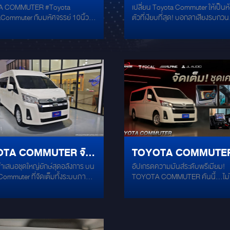
 COMMUTER #Toyota
เปลี่ยน Toyota Commuter ให้เป็นห
วามบันเทิงและความ
เปลี่ยนให้เป็นห้องส่วนตัวท
r กับมหัศจรรย์ 10นิ้ว
ตัวที่เงียบที่สุด! บอกลาเสียงรบกวน
ภัยเเบบ360องศา
เงียบสงบที่สุด!
 DSP 10.4 HD #Mercury ที่
ภายนอกและความร้อน ด้วยการติดตั
SOR ในตัว ช่วยเพิ่มเสียงเบสให้
แดมป์เกรดพรีเมียม DAMP GRIBZ
ภัย
ยูเครน ที่สุดแห่งการซับเสียงและกันส
ด้วยกล้อง 360องศา-- SUBBOX
ระดับโลก ทำไมต้อง DAMP GRIBZ
Y DSP 10.4 HD ALL IN ONE
หนา 2.2 มิล: แผ่นแดมป์ที่มีน้ำหนัก
LOGY MERCURY CE-165 2-
ประสิทธิภาพกันเสียงดีเยี่ยม กาวยึ
mponent Speaker 6.5" กำลังขับ
แน่นพิเศษ: ติดหนึบ ทนทาน ไม่หลุ
120W
ง่าย ปลอดภัย 100%: ไม่มีสารระเหยท
อันตรายต่อสุขภาพ ซับเสียงดีเยี่ยม:
รถตู้คันเก่งให้เงียบสงบขึ้นอย่างเห็นไ
เหมาะอย่างยิ่งสำหรับ Toyota Comm
ต้องการเพิ่มความสุนทรีย์ในการเด
TA COMMUTER จัด
TOYOTA COMMUTER
ลดเสียงเครื่องยนต์และเสียงยางบด
อย่างเหนือชั้น!
นำเสนอชุดใหญ่ยักษ์สุดอลังการ บน
อัปเกรดความมันส์ระดับพรีเมียม!
ุดใหญ่ยักษ์สุดอลังการ
เกรดความมันส์ให้สุด
Commuter ที่จัดเต็มทั้งระบบภาพ
TOYOTA COMMUTER คันนี้...ไม่ใ
ะบบภาพและเสียง
จัดหนักด้วยลำโพง 5 คู่ คู่แรก Focal
โดยสารธรรมดาอีกต่อไป แต่คือ “ห้
 PS 165 F3E อีก 4 คู่ Focal K2
เพลงเคลื่อนที่” ที่มอบพลังเสียงระดั
S 165 K2 พลังเสียงขั้นสุด Power
End จากสุดยอดชุดเครื่องเสียงแบรน
INE R2-A60F ถึง 4 ตัว Class D
ระดับโลก! FOCAL ES165KX2 – ถ
L Audio RD1500/1 2 ตัว ปรับจูน
รายละเอียดเสียงกลาง-แหลมได้อย่า