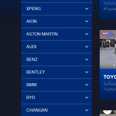
TOYOTA
เกรดค
XPENG
#ToyotaCommute
ปลอด
MERCURY
มีPROCES
AION
นุ่มลึกขึ้น --และมาพร้อมความปลอด
รอบคัน
ASTON MARTIN
MERCUR
TECHNO
Ways Co
AUDI
สูงสุด 
BENZ
BENTLEY
TOYO
วันนี้ขอ
BMW
เต็มช
Toyota 
ทั้งร
และเสียง 
BYD
Flax EVO
Power E
CHANGAN
AMP ALP
ขับซับ J