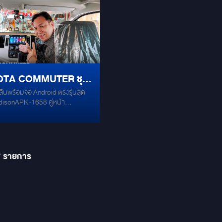
วย Processor ALPINE PXE-X800
คมกริบ สมจริงทุกโน้ต JL AUDI
็ด งานตีตู้แบนพาสสุดทรงพลัง
AMP + SUBWOOFER JL – พลังเส
er 10 นิ้ว JL AUDIO 10W7
แน่น ลึก หนัก ฟังสะใจ พร้อมตู้โชว์ดีไ
 ดอก เสริมความไฮเทคด้วยหน้า
พิเศษ สวยเด่นทุกองศา ALPINE 
NE Halo 9 iLX-F509E ปรุงแต่ง
iLX-F309E – หน้าจอใหญ่ 9 นิ้ว สไต
ดละเอียดด้วย Preamp Zapco ASP-
ลอยตัวหรูหรา เชื่อมต่อครบทุกระบ
d เพิ่มบรรยากาศด้วยไฟ LED ตัด
รองรับทุกการใช้งาน งานติดตั้งจัดเ
TA COMMUTER ชุด
รู
ทีมมืออาชีพ MIRAGE AUDIO เนี๊ยบ
เทล ลงตัวทั้งความหรูและความแรงข
ลินพร้อมจอ Android ตรงรุ่นสุด
ลินพร้อมจอ
เปลี่ยนทุกเส้นทางให้กลายเป็นคอนเส
disonAPK-1658 คู่หน้า
ส่วนตัวสุดเอ็กซ์คลูซีฟ!
ID ตรงรุ่นสุดแรง
 SE 165 คู่หลัง #จอ Android
 10 นิ้ว สุดแรง OCTA - CORE RAM
ROM 128GB #Plug&Play #จอ
บบ Picture in Picture 2 หน้าต่าง
7
รายการ