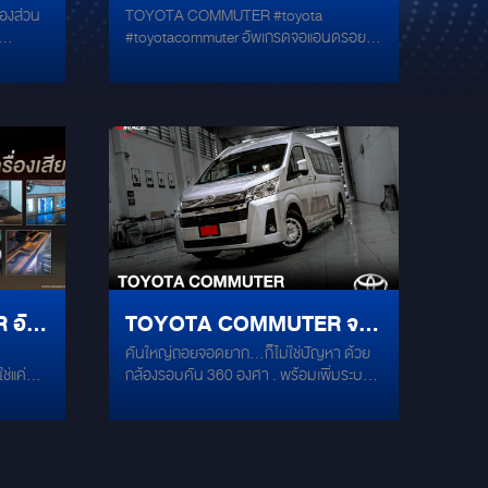
้องส่วน
TOYOTA COMMUTER #toyota
ี่
อัพเกรดจอแอนดรอยด์สุดล้ำ
#toyotacommuter อัพเกรดจอแอนดรอยด์
กับหน้าจอแบบ 2K ขนาด 10"
้งแผ่น
สุดล้ำ กับหน้าจอแบบ 2K ขนาด 10" Spec
 จาก
Ram 8 Rom 128 / ระบบTouchScreen ลื่น
ะเทือน
ไหลสุดๆ รองรับการใช้งานแอพพลิเคชั่นได้
? ความ
หลากหลาย เพลิดเพลินได้ทุกการเดินทาง
เบา แต่
พร้อมติดตี้งกล้องรอบคัน 360 ํ เลือกดูมุม
ดเกาะ
มองได้รอบด้าน คมชัดทุกมุมมอง ให้การ
ดร่อน
ขับขี่ของคุณเป็นเรื่องง่าย สะดวกสบายใน
ี่เป็น
การเดินทาง พร้อมอัพเกรดชุดลำโพงเสียงใส
 เปลี่ยน
ALPINE S2-65C INFINITY ALPHA
ด้ชัด
6530 ALPINE PWE-M770
uter ที่
ินทาง
 อัป
TOYOTA COMMUTER จอ
ถนนได้
คันใหญ่ถอยจอดยาก...ก็ไม่ใช่ปัญหา ด้วย
ANDORID PLUG AND
ช่แค่รถ
กล้องรอบคัน 360 องศา . พร้อมเพิ่มระบบ
PLAY พร้อมกล้อง 360
องฟัง
จอแอนดรอยด์ ติดตั้งเข้าที่เหมือน OEM จาก
บ Hi-
โรงงาน รองรับหลากหลายแอพพริเคชั่น . ใน
ด์ดัง
รถตู้ #TOYOTA #COMMUTER รุ่นล่าสุด
่ายทอด
ง