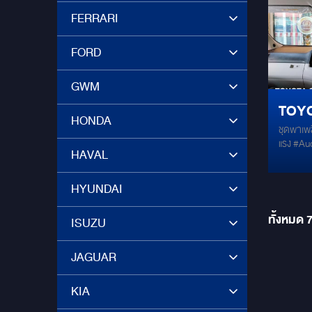
เสียงด้
FERRARI
ไฮไลท์เด
Subwoof
FORD
จำนวน 2
จอ ALPI
เสียงสุ
GWM
Q2 7Ban
TOYO
ขอบสวยห
HONDA
ชุดพาเพ
พาเพ
แรง #Au
HAVAL
ANDRO
#Mercury
ตรงรุ่น
6GB / 
HYUNDAI
รองรับระ
ใน 1 จอ
ทั้งหมด
ISUZU
JAGUAR
KIA