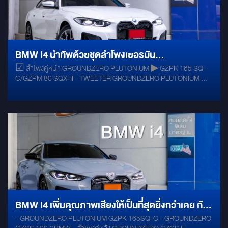
BMW I4 นำทัพด้วยชุดลำโพงเยอรมัน
☑ ลำโพงคู่หน้า GROUNDZERO PLUTONIUM ▶ GZPK 165 SQ-
GROUNDZERO PLUTONIUM #SERIESHIGH-
C/GZPM 80 SQX-II - TWEETER GROUNDZERO PLUTONIUM ▶
END SERIES
GZPT 28 SQ - ลำโพงคู่หลัง ลำโพงตรงรุ่น FOCAL ▶ IS-BMW-100 -
SUBWOOFER 10 นิ้ว FOCAL ▶ P25FE - POWER AMP
GORUNDZERO ▶ MINI ONE - AMP/DSP ALPINE ▶ PXE-X120-
10DP - เสริมโครงสร้างลดแรงสั่นสะเทือน ด้วยแดมป์ MERCURY GOLD
BMW I4 เพิ่มคุณภาพเสียงให้เป็นที่สุดยิ่งกว่าเคย กับ
- GROUNDZERO PLUTONIUM GZPK 165SQ-C - GROUNDZERO
ชุดลำโพง GROUND ZERO