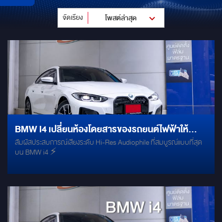
จัดเรียง
โพสต์ล่าสุด
BMW I4 เปลี่ยนห้องโดยสารของรถยนต์ไฟฟ้าให้
สัมผัสประสบการณ์เสียงระดับ Hi-Res Audiophile ที่สมบูรณ์แบบที่สุด
กลายเป็น CONCERT HALL เคลื่อนที่
บน BMW i4 ⚡