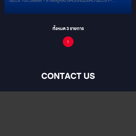
GZCS 100.2BMW - ลำโพงคู่หลัง GROUNDZERO GZCS F-
4.0BMW - SUBWOOFER FOCAL FLAX EVO P20 FSE - AMP/DSP
ALPINE PXE-X120-10DP
ทั้งหมด
3
รายการ
1
CONTACT US