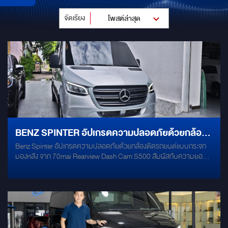
จัดเรียง
โพสต์ล่าสุด
BENZ SPINTER อัปเกรดความปลอดภัยด้วยกล้อง
Benz Spinter อัปเกรดความปลอดภัยด้วยกล้องติดรถยนต์เเบบกระจก
ติดรถยนต์เเบบกระจกมองหลัง
มองหลัง จาก 70mai Rearview Dash Cam S500 สัมผัสกับความยอด
เยี่ยมของการสตรีมแบบ 3K ติดตั้งในรถ Benz Sprinter กล้องติดรถยนต์
ระดับพรีเมียมที่ให้มากกว่าความชัด! สัมผัสประสบการณ์คุณภาพของ
ภาพที่ยอดเยี่ยมด้วยความละเอียด 3K ที่ขับเคลื่อนโดยเซนเซอร์ SONY
STARVIS 2IMX675 หน้าจอสัมผัสแบบฟูลลามิเนตขนาด 9.35 นิ้ว เลนส์
มุมกว้างทั้งกล้องหน้าและหลัง มุมมองครอบคลุมถนน 3 เลนส์ เก็บราย
ละเอียดได้อย่างยอดเยี่ยมภาพคมชัดแม้ในสภาพแสงน้อยเช่น ความซับ
ซ้อนของแสงในเวลากลางคืนและแสงสว่างจ้ากะทันหันเมื่อออกจากอุโมงค์