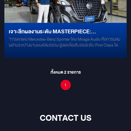
เมื่อเข้าเกียร์ถอยหลัง กล้องติดรถยนต์ทำเครื่องหมายเส้นที่จอดรถโดย
อัตโนมัติ ทำให้การจอดรถง่ายขึ้น บันทึกวิดีโอฉุกเฉิน & ตรวจสอบที่จอด
รถตลอด 24 ชั่วโมง การบันทึก ช่องสัญญาณคู่ โซลูชั่นซุปเปอร์คาปาซิ
เตอร์ การควบคุมด้วยเสียง
เจาะลึกผลงานระดับ MASTERPIECE:
"การตกแต่ง Mercedes-Benz Sprinter โดย Mirage Audio คือการผสม
MERCEDES-BENZ SPRINTER โดย MIRAGE
ผสานระหว่างยานยนต์สมรรถนะสูงและห้องรับรองระดับ First Class โดด
AUDIO เมื่อ ’’’’การเดินทาง’’’’ กลายเป็น ’’’’รางวัล
เด่นด้วยการใช้หนัง Nappa เกรดพรีเมียม ระบบเสียง Mercury M62 จอ
อัจฉริยะ 55 นิ้ว และหลังคา Starlight เหมาะสำหรับนักธุรกิจและครอบครัว
ของชีวิต’’’’
ที่ต้องการความส่วนตัว ความสะดวกสบาย และภาพลักษณ์ที่เหนือระดับ
บนท้องถนน"
ทั้งหมด
2
รายการ
1
CONTACT US