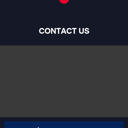
คุณภาพเสียง HANDMADE จากอังกฤษ GROUNDZERO ULTRA A-2
ติดตั้งถึง 2 ตัว พร้อมเสริมแอมป์ขับซับ SPL GROUNDZERO GZCA
1500.M-1 AMP/DSP เสริมด้วยแอมป์พร้อมระบบ DSP ALPLINE
STATUS รุ่นยอดนิยม! จาก #ALPINE รุ่น HDP-D90 DAMP พร้อม
CONTACT US
เสริมโครงสร้าง ลดแรงสั่นสะเทือน ด้วย แดมป์MERCURY GOLD