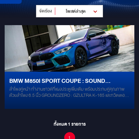
จัดเรียง
โพสต์ล่าสุด
BMW M850I SPORT COUPE : SOUND
ลำโพงคู่หน้า ทำงานซาวด์ที่แผงประตูเพิ่มเติม พร้อมประกบคู่คุณภาพ
CONCEPT ลงตัวความสปอร์ต ครบทุกจุดงานดีไซน์
ด้วยลำโพง 6.5 นิ้ว GROUNDZERO : GZULTRA K-165 และทวิตเตอร์
พร้อมคุณภาพเสียงแบบจัดเต็มทั้ง SQ และ SQL
GROUNDZERO : GZULTRA T-30 พร้อมเสริมลำโพง 3" HIGH-END
MIDRANGE ติดตั้งเข้าช่องเดิม กับ GROUNDZERO : GZPM 80 SQ-C
ลำโพงคู่หลัง & Surround ด้านหลัง ติดตั้งลำโพงตรงรุ่น BMW ด้วย
ALPINE DP-45C-B ลำโพง Center ติดตั้งลำโพงตรงรุ่น BMW ด้วย
ทั้งหมด
1
รายการ
ALPINE DP-40C SOUND CONCEPT ด้านหลัง SUBWOOFER ติด
ตั้งซับ ขนาด 10" กับซับ SPL GROUNDZERO GZRW 10XSPL ติดตั้ง
1
ถึง 2 ดอก POWER AMP ติดตั้งแอมป์รุ่นท๊อปจากซีรี่ย์ #ULTRA การันตี