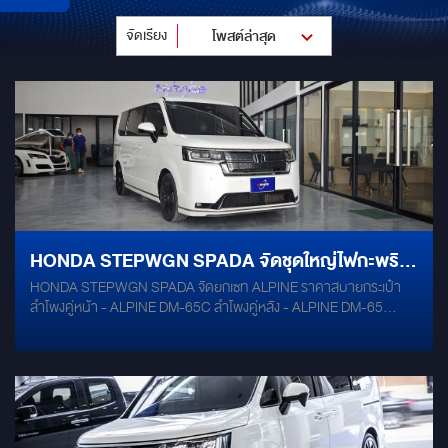
จัดเรียง
โพสต์ล่าสุด
HONDA STEPWGN SPADA จัดชุดใหญ่ไฟกะพริบ
HONDA STEPWGN SPADA จัดยกเซท ALPINE ราคาสบายกระเป๋า
FULL ALPINE SET ครบเครื่อง มัลติมีเดียจอ 2K ลื่น
ลำโพงคู่หน้า - ALPINE DM-65C ลำโพงคู่หลัง - ALPINE DM-65
ไหล คุ้มค่าสบายกระเป๋า
SUBBOX - ALPINE PWE-S800 Damp Mercury Gold หน้าจอ
Android ตรงรุ่นสุดล้ำ ความคมชัด 2K OCTA - CORE - RAM 6 /
ROM 128 รองรับแอพพลิเคชั่น Youtube / Netflix / Google Maps /
Spotify / Google Play ระบบ PIP Picture in Picture เป็นการแบ่ง 2
หน้าต่างในจอเดียว จอเพดานเล่นพร้อมจอหน้า