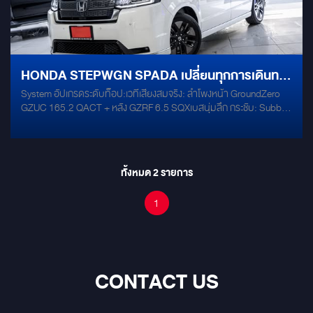
HONDA STEPWGN SPADA เปลี่ยนทุกการเดินทาง
System อัปเกรดระดับท็อป:เวทีเสียงสมจริง: ลำโพงหน้า GroundZero
ให้เป็น "โฮมเธียเตอร์เคลื่อนที่ VIP
GZUC 165.2 QACT + หลัง GZRF 6.5 SQXเบสนุ่มลึก กระชับ: Subbox
Audison APBX10AS2คุมโทนเสียงเป๊ะทุกมิติ: AMP/DSP Alpine PXE-
R80-8เงียบสงบ ไร้เสียงรบกวน: แดมป์ Mercury Gold เต็มระบทั้งคัน
บันเทิงจุใจ ภาพชัดลื่นไหล: จอแอนดรอยด์ KANZEN 10" (Ram 8/Rom
256) + จอเพดาน MXL-157สร้างบรรยากาศสุดหรู: ไฟ Ambient Light
ทั้งหมด
2
รายการ
รอบคันขับขี่มั่นใจ ปลอดภัยขั้นสุด: กล้องรอบคัน 360 ํ + เซนเซอร์เตือน
มุมอับ Blind Spot Monitor
1
CONTACT US