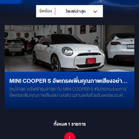
จัดเรียง
โพสต์ล่าสุด
MINI COOPER S อัพเกรดเพิ่มคุณภาพเสียงอย่าง
ใหม่ล่าสุด รถไฟฟ้ารุ่นล่าสุด กับ MINI COOPER S #ไม่กระทบระยะทาง
ลงตัว ผสานพลังด้วยอินเตอร์แบรนด์ยอดนิยม
อัพเกรดเพิ่มคุณภาพเสียงอย่างลงตัว ผสานพลังด้วยอินเตอร์แบรนด์
HERTZ และ AUDISON
ยอดนิยม HERTZ และ AUDISON พร้อมปรับจูนรายละเอียดเสียง ด้วย
แอมป์/DSP รุ่นท๊อปจาก ALPINE * ลำโพงแยกชิ้น 6.5 นิ้ว สำหรับคู่หน้า
HERTZ MLK165 * ลำโพงแกนร่วม 6.5 นิ้ว สำหรับคู่หลัง HERTZ
DCX1653 * ซับบ๊อกสำเร็จรูป 8 นิ้ว AUDISON APBX 8 AS * แอมป์
ทั้งหมด
1
รายการ
โปรเซสเซอร์ ALPINE PXE-X120-10DP * เสริมโครงสร้างลดแรงสั่น
สะเทือนด้วย แดมป์ MERCRY GOLD ติดตั้ง และ ปรับจูน โดยทีมช่างผู้
1
เชี่ยวชาญ มั่นใจได้ว่าระบบเสียงของคุณ จะได้รับการติดตั้งอย่างถูกต้อง