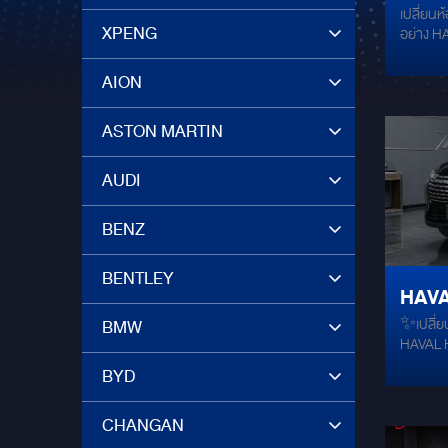
เปลี่ยนห
เสียงพ
XPENG
อย่าง HA
แบรน
เพลงระดั
เครื่อง
AION
ที่ออกแบ
ได้อย่าง
ASTON MARTIN
รายละเอี
กระทบระ
ลำโพงตร
AUDI
H6.2: ล
Speaker)
BENZ
ดีไซน์ม
JOLION 
เสียงร้อ
BENTLEY
HAVAL
เคลียร์ แ
ธรรมชาติ
✨เปลี่ย
BMW
ประสบ
DSP 8.4 
HAVAL H6
แบบขั้นส
เหนือร
เกรดเครื
BYD
Processo
เสียงระด
ปรับจูนค
ละเอียดแ
CHANGAN
นุ่มลึก 