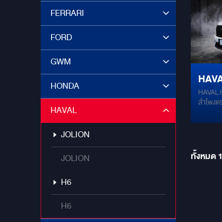
เครื่องเ
FERRARI
เต็มระบบ
พรีเมียม
เสียงรบ
FORD
แรงสั่นส
โครงสร้า
GWM
แรง ส่งผ
ประสิทธ
HAVA
แน่นขึ้น
HONDA
Plug & P
HAVAL H
นทรีย์
และพอร์ต
ลำโพงตรง
HAVAL
ดีที่สุ
ไม่มีกา
เสียงที่
กล หน้า
Mercury ท
มาลัยขอ
สมบูรณ์
JOLION
ปกติสมบ
ละเอียด
H6.2: ชุ
ทั้งหมด
JOLION
ออกแบบม
โดยเฉพาะ 
H6
MERCURY
ความเงีย
คุณภาพเ
H6
เสียงรบ
100%: ติด