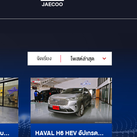
JAECOO
จัดเรียง
โพสต์ล่าสุด
บบ
HAVAL H6 HEV อัปเกรด