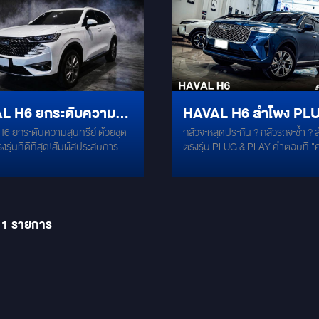
ดียว งานแดมป์ประตู Mercury Gold
พอดีเป๊ะ ช่วยให้ได้พลังเบสที่แผ่กระ
HAVAL ให้เสียงใส เคลียร์ทุกย่านเสี
 4 บาน: เสริมแผ่นแดมป์เกรด
อิ่ม โดยไม่เสียพื้นที่ในการขนสัมภา
แน่น เบสหนัก ลงตัวทุกจังหวะโดยไม่
ที่บานประตูทั้ง 4 บาน เพื่อบล็อก
พับเบาะรถ Class D ALPINE R2-A75M
ต่อสายเดิมของรถ ติดตั้งง่าย จบงา
กวนจากลมและพื้นถนน พร้อมลด
(ขุมพลังขับซับวูฟเฟอร์): เพาเวอร์แ
ฟังเพลงเพราะทุกเส้นทาง กล่อง AI BOX
ะเทือนของแผงประตู ช่วยเปลี่ยน
บล็อก Class D ประสิทธิภาพสูงจากซ
Ram 8 / Rom 128 อัปเกรดความฉ
งประตูให้กลายเป็นตู้ลำโพงที่แข็ง
Series ทำหน้าที่ปลดปล่อยกำลังขับ
จอเดิม! รองรับ YouTube, Netflix,
ลให้ลำโพงเปล่งเสียงได้อย่างเต็ม
และเสถียร ตรงเข้าควบคุมและขับพลั
Maps และ App Streaming ต่าง ๆ ใช
ิภาพ มวลเบสและเสียงกลางหนา
วูฟเฟอร์ 10 นิ้วได้อย่างเต็มเม็ดเต็
L H6 ยกระดับความสุ
HAVAL H6 ลำโพง PL
รวดเร็ว ลื่นไหล ไม่มีสะดุด เหมือนมีแ
อย่างชัดเจน ติดตั้งปลอดภัยระบบ
มอบเสียงเบสที่สะอาดและกระชับในทุ
ในรถ Subbox ALPINE S800 ซับเบสพลัง
lay 100%: ทุกขั้นตอนใช้ชุดสายไฟ
6 ยกระดับความสุนทรีย์ ด้วยชุด
ดนตรี ALPINE PXE-M60-4 (สมองกล
กลัวจะหลุดประกัน ? กลัวรถจะช้ำ ?
 ด้วยชุดลำโพงตรงรุ่นที่
AND PLAY MERCUR
ลึก เสียงแน่นไม่บวม เพิ่มอารมณ์เพล
ปลั๊กตรงรุ่นเชื่อมต่อได้ทันที โดย
รุ่นที่ดีที่สุด!สัมผัสประสบการณ์
อัจฉริยะ DSP แอมป์): เสริมมิติเวทีเ
ตรงรุ่น PLUG & PLAY คำตอบที่ "คุณตาม
ครบทุกย่าน ดีไซน์บาง ติดตั้งใต้เบาะไ
ด
H6.2
รตัดสายไฟเดิมของตัวรถ ระบบสมอง
เหนือด้วยชุดลำโพงพรีเมียมจาก
ให้สมบูรณ์แบบด้วยตัวประมวลผล
หาแน่นอน" . สำหรับรถ HAVAL H6 
กินพื้นที่
จอเดิม และฟังก์ชันควบคุมบนพวง
ี่ออกแบบมาเพื่อมิติเสียงที่
สัญญาณดิจิทัล (DSP) ในตัว ทำหน้า
JOLION . ติดตั้งเปลี่ยนแทนของเดิมได้เลย
ง Haval H6 ยังคงทำงานร่วมกันได้
แบบโดยเฉพาะที่ Mirage Audioราย
ระเบียบทิศทางและหน่วงเวลาเสียง (
✔ ไม่ต้องตัดต่อสายไฟ ✔ ไม่กระทบกับ
ูรณ์แบบ
การอัปเกรดสุดพิเศษ: Mercury M-
Alignment) ให้เวทีเสียงลอยเด่นขึ้นเ
ระบบไฟเดิมของตัวรถ ✔ ไม่หลุดป
ดลำโพงแยกชิ้นคุณภาพสูงที่
คอนโซลอย่างชัดเจน ติดตั้งอย่างแน
เพิ่มคุณภาพเสียงให้ดียิ่งขึ้น . พร้อมด้วย
11
รายการ
าให้เข้ากับอะคูสติกของ HAVAL
ซ่อนอยู่บริเวณใต้เบาะคนขับเพื่อคว
ซัพบ๊อกรุ่นยอดนิยม อย่าง MERCURY
ให้เสียงที่ใส เคลียร์ และมีมิติ
เรียบร้อยสูงสุด แผ่นแดมป์เกรดพรีเมียม
DSP 8.4 HD ที่มาพร้อมแอมป์เพิ่มกำลังขับ
 GOLD Damp: 4 แผ่น เสริม
Mercury: สร้างสภาวะทางอะคูสติกที่
และ DSP ภายในตัว
บด้วยการแดมป์ประตู เพื่อรีด
ด้วยการแดมป์เก็บเสียงคุณภาพสูง
สียงลำโพงให้ออกมาดีที่สุด และลด
แผงเหล็กด้านหลังตู้ซับ ช่วยลดแรงสั่
กวนจากภายนอก Plug & Play
สะเทือนของตัวถัง บล็อกเสียงรบกว
ตั้งง่ายเข้าช่องเดิมได้ทันที ไม่มี
ภายนอก และช่วยส่งเสริมให้มวลเบสจ