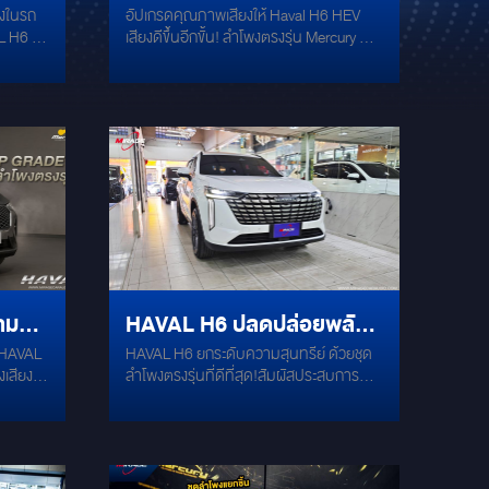
ลงในรถ
อัปเกรดคุณภาพเสียงให้ Haval H6 HEV
นรูป
คุณภาพเสียงให้เสียงดีขึ้นอีก
 H6 ให้
เสียงดีขึ้นอีกขั้น! ลำโพงตรงรุ่น Mercury M-
ขั้น!
ฟล์ ด้วย
H6.2 ( เป็นลำโพงตรงรุ่น Haval ) ลำโพงแยก
ู้ซ่อน
ชิ้น Plug & Play ตรงรุ่น ไม่ต้องดัดแปลง
ึกได้
กรวยเสียงกลางเซรามิกเกรดพรีเมียม ให้
รักษา
เสียงชัด ใส รายละเอียดดี แม่เหล็ก
วน ขับ
Neodymium Magnet น้ำหนักเบา แต่พลัง
บท็อป
เสียงจัดเต็ม รองรับกำลังขับสูงสุด 60W
สียงจาก
ตอบสนองความถี่กว้าง 65Hz - 20KHz
4 (ซับ
เสริมคุณภาพเสียงให้แน่นยิ่งขึ้นด้วย แดมป์
): ลำโพง
Mercury Gold ครบ 4 บานประตู ลดเสียง
ce Coil)
รบกวน เพิ่มมิติเสียง ติดตั้งง่าย เสียงดี
ม
เหมือนได้รถใหม่! สอบถามหรือจองคิวติดตั้ง
ดมวลเบส
ได้เลยวันนี้ที่
าม
HAVAL H6 ปลดปล่อยพลัง
อง
่มี
น HAVAL
HAVAL H6 ยกระดับความสุนทรีย์ ด้วยชุด
เสียงที่ซ่อนอยู่! ด้วยการอัป
ลำโพงตรงรุ่นที่ดีที่สุด!สัมผัสประสบการณ์
osure):
เกรดเสียงจาก MERCURY
อ
เสียงที่เหนือด้วยชุดลำโพงพรีเมียมจาก
ตแนบ
 และ
Mercury ที่ออกแบบมาเพื่อมิติเสียงที่
วณห้อง
สมบูรณ์แบบโดยเฉพาะที่ Mirage Audioราย
รตู้
น
ละเอียดการอัปเกรดสุดพิเศษ: Mercury M-
อย่าง
ับรถ
H6.2: ชุดลำโพงแยกชิ้นคุณภาพสูงที่