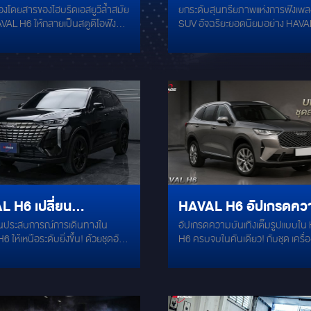
้องโดยสารของไฮบริดเอสยูวีล้ำสมัย
ยกระดับสุนทรียภาพแห่งการฟังเพ
รีเมียมตรงรุ่นชุดใหญ่
เสียงด้วยชุดพลังเบสซ่อ
VAL H6 ให้กลายเป็นสตูดิโอฟัง
SUV อัจฉริยะยอดนิยมอย่าง HAVAL
ด์ MERCURY เต็มระบบ
หนักแน่นนุ่มลึกสุดใจ
บพรีเมียม ด้วยการอัปเกรดชุด
เปี่ยมไปด้วยพลังเสียงระดับออดิโอไ
เสียงตรงรุ่นจากแบรนด์ MERCURY
การดีไซน์ชุดเครื่องเสียงสูตรพิเศษ "ต
บมาเพื่อ Custom-Fit เข้ากับตัวรถ
ฝังใน" ที่เน้นการรีดพลังความถี่ต่ำล
สมบูรณ์แบบ มอบเนื้อเสียงที่สมจริง
อย่างสมบูรณ์แบบ ควบคู่ไปกับการ
ยดชัดใส และเบสที่ทรงพลัง โดยไม่
พื้นที่ใช้สอยภายในรถไว้อย่างครบถ้
บบไฟฟ้าเดิมของโรงงานครับชุด
เคลื่อนด้วยสมองกลและขุมพลังระดั
งรุ่นหน้า-หลัง MERCURY M-
จาก ALPINE และระบบอะคูสติกซับเ
ำโพงแยกชิ้น (Component
MERCURY ครับALPINE R2-W10D
 จากซีรีส์ Compatible Series ที่
วูฟเฟอร์ขนาด 10 นิ้ว ระดับไฮเอนด์
าเพื่อรถ HAVAL H6 และ HAVAL
ซับวูฟเฟอร์วอยซ์คอยล์คู่ (Dual Voi
โดยเฉพาะ ถ่ายทอดรายละเอียด
โครงสร้างเหล็กหล่ออย่างดีที่มีควา
งได้อย่างหวานใส ชิ้นดนตรีคมชัด
แข็งแกร่งและเสถียรภาพสูง ถ่ายทอ
 H6 เปลี่ยน
HAVAL H6 อัปเกรดคว
ละมีมิติเวทีเสียงที่กว้างขวางเป็น
ได้อย่างหนักแน่น ทรงพลัง ตอบสน
 ซับบ็อกซ์มหัศจรรย์ Mercury
ความถี่ต่ำลึกได้อย่างแม่นยำฉับไว ไม
นประสบการณ์การเดินทางใน
อัปเกรดความบันเทิงเต็มรูปแบบใ
การณ์การเดินทางให้
บันเทิงเต็มรูปแบบ
HD: ยกระดับมิติเสียงให้สมบูรณ์
อาการพร่าเพี้ยน งานหล่อตู้สูตรไฟเบอร์ฝัง
 ให้เหนือระดับยิ่งขึ้น! ด้วยชุดอัป
H6 ครบจบในคันเดียว! กับชุด เครื่องเสียง
ุดด้วยซับบ็อกซ์ที่มี Digital Sound
ด้านข้าง (Custom Fiberglass Encl
ะดับยิ่งขึ้น!
่องเสียงที่คัดสรรมาเพื่อคุณภาพ
ระดับพรีเมียม จากแบรนด์ชั้นนำ เพื่
r (DSP) อัจฉริยะในตัว ทำหน้าที่
ดีไซน์และขึ้นรูปชิ้นงานอย่างประณี
ับมืออาชีพโดยเฉพาะ
ประสบการณ์เสียงที่คมชัด ทรงพลัง
วามถี่และทิศทางเวทีเสียงได้อย่าง
สนิทไปกับช่องเก็บของด้านข้างบริเ
เทคโนโลยีสุดล้ำ รายละเอียดชุดติดตั้ง:
ม่นยำ พร้อมส่งมอบมวลเสียงเบสที่
สัมภาระท้ายรถ คำนวณปริมาตรสูต
ลำโพง MERCURY M-H6.2 ตรงรุ่
อิ่มหนา ฟังสนุกครบทุกอรรถรสใน
สูตรที่แมตช์กับสเปกของซับวูฟเฟอร์
HAVAL H6 ออกแบบมาเฉพาะสำหร