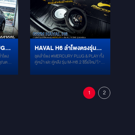
จายเต็ม
ยง กลาง
ออกแบบมาให้เข้ากับอะคูสติกของ HAVAL
ระหรือ
ต้องตัด
โดยเฉพาะ ให้เสียงที่ใส เคลียร์ และมีมิติ
นเนียน
MERCURY GOLD Damp: 4 แผ่น เสริม
อมป์โมโน
ความเงียบด้วยการแดมป์ประตู เพื่อรีด
ีรีส์ R-
ลาดให้
คุณภาพเสียงลำโพงให้ออกมาดีที่สุด และลด
ที่แรง
 Google
เสียงรบกวนจากภายนอก Plug & Play
งของซับ
้งานได้
100%: ติดตั้งง่ายเข้าช่องเดิมได้ทันที ไม่มี
มหน่วย
UG
HAVAL H6 ลำโพงตรงรุ่น
ท็บเล็ต
การตัดต่อสายไฟ รักษามาตรฐานเดิมของ
กหัวโน้ต
ตัวรถไว้อย่างสมบูรณ์
 ลำโพง
ชุดลำโพง #MERCURY PLUG & PLAY ทั้ง
Y M-
MERCURY M-H6.2
งให้
สียงหลัก
คู่หน้า และ คู่หลัง รุ่น M-H6.2 ซีรี่ย์ใหม่✨
ด้ ไม่
และ
Competible Series ติดตั้งเปลี่ยนแทนของ
ที่จัด
เดิมได้เลย
Time
หนือ
ระกัน ✔
1
2
บเนียน
าม
ดีเยี่ยม
บริเวณ
น
น
ากตู้