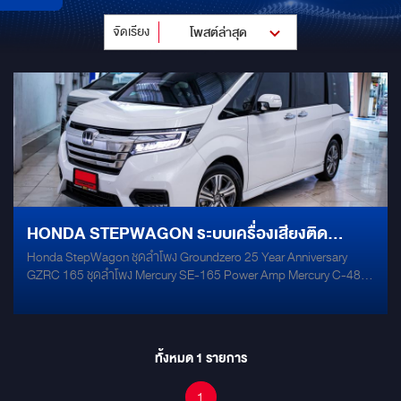
จัดเรียง
โพสต์ล่าสุด
HONDA STEPWAGON ระบบเครื่องเสียงติด
Honda StepWagon ชุดลำโพง Groundzero 25 Year Anniversary
รถยนต์ MULTIMEDIA ครบวงจร
GZRC 165 ชุดลำโพง Mercury SE-165 Power Amp Mercury C-480
หน้าจอ Pioneer DMH-ZF9350BT
ทั้งหมด
1
รายการ
1