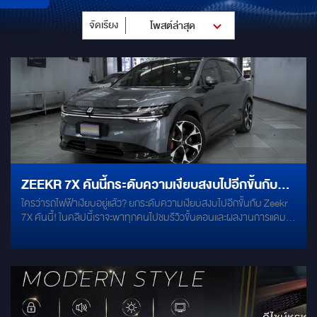
จัดเรียง
โพสต์ล่าสุด
ZEEKR 7X คันนี้กระดับความเงียบสงบไปอีกขั้นกับ
ใครว่ารถไฟฟ้าเงียบอยู่แล้ว? ยกระดับความเงียบสงบไปอีกขั้นกับ Zeekr
การแดมป์เก็บเสียงรอบคัน
7X คันนี้! ในคลิปนี้เราจะพาทุกคนไปชมรีวิวขั้นตอนและผลงานการแดมป์
เก็บเสียงรอบคันในรถไฟฟ้าสุดฮอตอย่าง Zeekr 7X ที่ทางลูกค้าต้องการ
ความเงียบภายในห้องโดยสารมากเป็นพิเศษ เราเลยจัดเต็มระบบด้วยแผ่น
แดมป์คุณภาพสูงจาก Gribz (Super Soundproof) หนา 2 มม. เนื้อวัสดุ
พรีเมียม ช่วยซับเสียงและลดการสั่นสะเทือนได้อย่างดีเยี่ยม!