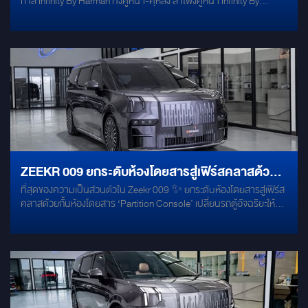
กาล Infinity By Harman ทั้งคู่หน้า-คุ่หลัง ลำโพงคู่หน้า Infinity By
Harman REFERENCE REF-3032CFX ลำโพงคู่หลัง Infinity By
Harman Primus 603CF เสริมพลังเสียงด้วย SUBBOX 7" ALPINE
PWE-M770 และแดมป์ประตูด้วย DAMP MECURY GOLD by Willy
Mirage 086-956-6659 #บริการติดตั้งนอกสถานที่
#WillyMirageSoundMaster MIRAGEAUDIO สาขา1 เปิดบริการ วัน
อังคาร-วันอาทิตย์ เวลาทำการ 9:00 - 19:00 (หยุดทุกวันจันทร์)
ZEEKR 009 ยกระดับห้องโดยสารสู่เฟิร์สคลาสด้วย
ที่สุดของความเป็นส่วนตัวใน Zeekr 009 ✨ ยกระดับห้องโดยสารสู่เฟิร์ส
กั้นห้องโดยสาร ‘PARTITION CONSOLE’
คลาสด้วยกั้นห้องโดยสาร ‘Partition Console’ เปลี่ยนรถตู้อัจฉริยะให้
เป็นเซฟโซนสุดหรู ด้วยกระจก Magic Glass กั้นกลางที่ควบคุมความทึบ-
ใสได้เพียงปลายนิ้วสัมผัส จะคุยงานสำคัญหรือพักผ่อนก็เป็นส่วนตัวขั้น
สุด