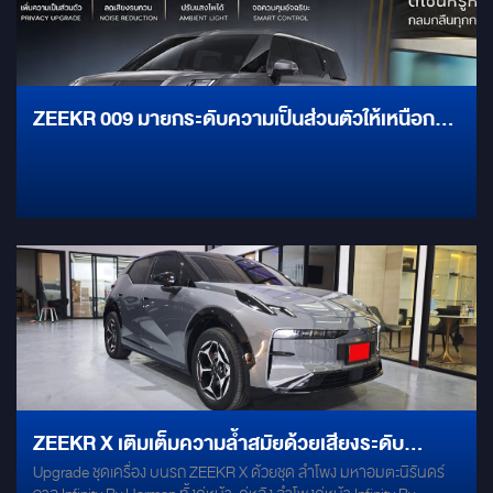
ZEEKR 009 มายกระดับความเป็นส่วนตัวให้เหนือกว่า
เดิม
ZEEKR X เติมเต็มความล้ำสมัยด้วยเสียงระดับ
Upgrade ชุดเครื่อง บนรถ ZEEKR X ด้วยชุด ลำโพง มหาอมตะนิรันดร์
ตำนาน!