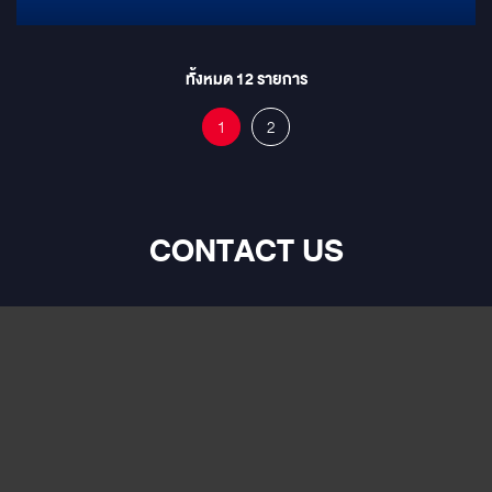
ส่วนตัวระดับผู้นำ Magic Glass: ความเป็นส่วนตัวสั่งได้ดั่งใจ! กระจก
พิเศษปรับใส-ขุ่นได้ในปุ่มเดียว (Privacy on demand) Full Relaxation:
พักผ่อนได้เต็มสูบด้วยที่วางเท้า (Footrest) ปรับยืดได้สุด ให้คุณเหยียดขา
ทั้งหมด
12
รายการ
พักผ่อนเหมือนนอนอยู่บนโซฟาที่บ้าน Ambient Light: สร้างบรรยากาศ
สุดอลังการด้วยไฟส่องสว่างรอบคัน ปรับอารมณ์ให้ผ่อนคลายตลอด
1
2
การเดินทาง Entertainment Hub: เต็มอิ่มกับความบันเทิงผ่าน Google
TV จอใหญ่ยักษ์ ดูหนัง ซีรีส์ หรือประชุมงานได้แบบ VIP ส่วนตัวสุดๆ
CONTACT US