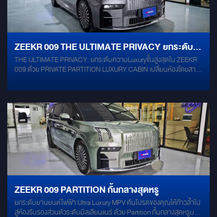
ZEEKR 009 THE ULTIMATE PRIVACY ยกระดับ
THE ULTIMATE PRIVACY: ยกระดับความLuxuryขั้นสูงสุดใน ZEEKR
ความ LUXURY ขั้นสูงสุด
009 ด้วย PRIVATE PARTITION LUXURY CABIN เปลี่ยนห้องโดยสาร
ของ ZEEKR 009 ยนตรกรรมไฟฟ้าจำลองระดับ Ultra-Luxury ให้กลาย
เป็น "First Class Suite" ส่วนตัวเคลื่อนที่ ด้วยการติดตั้ง Private
Partition (ฉากกั้นห้องโดยสาร) ที่ออกแบบมาเพื่อมอบความอบอุ่น ส่วน
ตัว และความปลอดภัยในทุกการเดินทางระดับผู้นำ นิยามใหม่แห่งความ
หรูหราและเป็นส่วนตัว (Premium Highlights) Ultimate Privacy &
Acoustic Isolation: แยกสัดส่วนห้องโดยสารตอนหน้าและตอนหลังอย่าง
สมบูรณ์แบบ มอบความเป็นส่วนตัวสูงสุดในการคุยธุรกิจหรือพักผ่อน
พร้อมคุณสมบัติเก็บเสียงดีเยี่ยมเพื่อความเงียบสงบภายในห้องโดยสาร
Premium Crafted Design: ดีไซน์สวยงาม หรูหรา ล้ำสมัย เลือกใช้วัสดุระ
ดับไฮเอนด์ที่แมตช์เข้ากับความพรีเมียมของ ZEEKR 009 ได้อย่างเนียน
สนิท ราวกับติดตั้งมาจากโรงงาน Smart Entertainment Integration:
รองรับการติดตั้งจอทีวีขนาดใหญ่ ระบบเครื่องเสียง หรือมัลติมีเดียระดับ
ZEEKR 009 PARTITION กั้นกลางสุดหรู
ท็อป ให้คุณเพลิดเพลินกับความบันเทิงส่วนตัวได้อย่างเต็มอรรถรส
ยกระดับยานยนต์ไฟฟ้า Ultra Luxury MPV คันโปรดของคุณให้ก้าวล้ำไป
Seamless Control: มอบความสะดวกสบายด้วยระบบควบคุมอัจฉริยะ
สู่ห้องรับรองส่วนตัวระดับมิลเลียนแนร์ ด้วย Partition กั้นกลางสุดหรูบน
(เช่น กระจกกั้นปรับขึ้น-ลงไฟฟ้า หรือกระจก Smart Glass ปรับฝ้า-ใส)