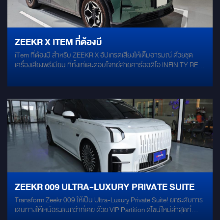
ZEEKR X ITEM ที่ต้องมี
iTem ที่ต้องมี สำหรับ ZEEKR X อัปเกรดเสียงให้เต็มอารมณ์ ด้วยชุด
เครื่องเสียงพรีเมียม ที่ทั้งเท่และตอบโจทย์สายคาร์ออดิโอ INFINITY REF-
3032CFX ลำโพง Coaxial ขนาด 3.5 นิ้ว กำลังขับสูง เสียงกลาง-แหลม
ชัดใส รายละเอียดดนตรีครบถ้วน เหมาะกับการเติมเต็มมิติของเสียงใน
ห้องโดยสาร INFINITY REF-6530CX ลำโพงแยกชิ้นขนาด 6.5 นิ้ว ให้
พลังเสียงที่คมชัด เสียงร้องโดดเด่น เบสลงลึกนุ่มแน่น ดีไซน์ลงตัว เพิ่ม
อารมณ์เพลงทุกแนวให้สมบูรณ์แบบ ALPINE PWE-M770 DSP
Processor ปรับแต่งเสียงได้ละเอียดระดับมืออาชีพ รองรับการปรับจูน
เพื่อให้เข้ากับสไตล์การฟังและห้องโดยสารของ ZEEKR X ขับเคลื่อนพลัง
เสียงให้เต็มศักยภาพในทุกย่านความถี่ ครบเซ็ตนี้…คือความลงตัวที่ทั้ง
“หรู เท่ และมีสไตล์” เพราะ ZEEKR X ไม่ใช่แค่รถยนต์ แต่มันคือ Lifestyle ที่
ต้องสะท้อนตัวตน!
ZEEKR 009 ULTRA-LUXURY PRIVATE SUITE
Transform Zeekr 009 ให้เป็น Ultra-Luxury Private Suite! ยกระดับการ
เดินทางให้เหนือระดับกว่าที่เคย ด้วย VIP Partition ดีไซน์ใหม่ล่าสุดที่
ออกแบบมาเพื่อ Zeekr 009 โดยเฉพาะ เปลี่ยนห้องโดยสารให้เป็นพื้นที่