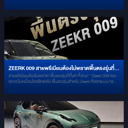
ZEEKR 009 ที่ออกแบบและติดตั้งเป็นแห่งแรกในเมืองไทย มอบการผสม
ตอบสนองทุกความต้องการเพียงปลายนิ้วสัมผัส งานติดตั้งระดับ
ผสานระหว่างความเป็นส่วนตัวสูงสุดและความบันเทิงระดับเฟิร์สคลาส
Masterpiece โดยผู้เชี่ยวชาญ ออกแบบและคำนวณโครงสร้างอย่าง
โดดเด่นด้วยดีไซน์บางเฉียบสไตล์โมเดิร์น โทนสีดำตัดเมทัลลิกสุดหรู
พิถีพิถัน ไม่บดบังทัศนวิสัย และไม่เสียพื้นที่ความสะดวกสบายในห้อง
สวยงามไร้รอยต่อเข้ากับห้องโดยสารเดิมได้อย่างสมบูรณ์แบบครับไฮไลท์
โดยสาร ติดตั้งโดยช่างผู้ชำนาญการ ใส่ใจทุกรายละเอียดของระบบไฟและ
ฟังก์ชันระดับท็อปคลาส (First-Class Amenities) รังสรรค์ทุกรายละเอียด
งานดีไซน์ มั่นใจในความปลอดภัย 100% สัมผัสประสบการณ์การเดิน
เพื่อความเป็นส่วนตัวและความบันเทิงอย่างเหนือระดับ: Smart TV ขนาด
ทางที่เหนือระดับและเป็นส่วนตัวที่สุดในรถไฟฟ้าของคุณได้แล้ววันนี้
27 นิ้ว คมชัดระดับ Full HD: เต็มอิ่มกับความบันเทิงตลอดการเดินทาง
รองรับการใช้งานแอปพลิเคชันยอดฮิตครบครัน ไม่ว่าจะเป็น YouTube,
Netflix หรือ TV Online รับชมได้อย่างสะใจจากเบาะนั่งแถวสอง นวัตกรรม
กระจกอัจฉริยะ “Magic Glass”: สามารถสั่งปรับกระจกกั้นกลางให้ใสหรือ
ขุ่นได้เพียงปลายนิ้วสัมผัส มอบความเป็นส่วนตัวสูงสุดเมื่อต้องการคุย
ธุรกิจหรือพักผ่อน และปรับให้ใสเมื่อต้องการมองทัศนวิสัยด้านหน้ารถ ที่
ZEERK 009 สายพรีเมียมต้องไม่พลาดพื้นตรงรุ่นที่
วางเท้าแบบยืดได้ (Extended Footrest): เพิ่มพื้นที่การพักผ่อนให้กับการ
สายพรีเมียมต้องไม่พลาด! พื้นตรงรุ่นที่ทั้งเท่ ทั้งทน!” “Zeerk 009 ของ
ทั้งเท่ ทั้งทน
นั่งเบาะ Sofaro First-Class ด้วยที่วางเท้าไฟฟ้าแบบยืดออกได้ ช่วยให้
คุณจะไม่เหมือนใครอีกต่อไป พื้นตรงรุ่นสำหรับ Zeerk ที่ออกแบบมาอย่าง
คุณเอนกายเหยียดขาพักผ่อนได้อย่างเต็มสรีระและสบายที่สุด สร้างความ
ลงตัว ทั้งดีไซน์และฟังก์ชัน งานผลิตเกรดพรีเมียม เข้ารูปพอดีคัน กันน้ำ
สุนทรีย์ด้วย Ambient Light: เสริมบรรยากาศภายในห้องโดยสารให้
กันรอย ทำความสะอาดง่าย เติมเต็มสไตล์ให้ห้องโดยสารดูเท่และหรูหรา
หรูหราอลังการด้วยไฟตบแต่ง Ambient Light รอบตัวพาร์ทิชัน ปรับ
มากขึ้น ให้รถ Zeerk 009 ของคุณดูโดดเด่นกว่าใครในทุกการเดินทาง!
เปลี่ยนสีสันสร้างมิติที่สวยงามยามค่ำคืน ตู้เย็นเดิมของรถใช้งานได้
100%: ใส่ใจในงานดีไซน์โดยทำการบิ้วท์อินให้ ตู้เย็นเดิมจากโรงงาน ติด
ตั้งอยู่ตรงกลางของ Partition พอดี ทำให้คุณยังคงแช่เครื่องดื่มและเปิดใช้
งานได้อย่างสะดวกสบายเหมือนเดิมทุกประการ