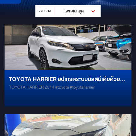
จัดเรียง
โพสต์ล่าสุด
TOYOTA HARRIER อัปเกรดระบบมัลติมีเดียด้วย
TOYOTA HARRIER 2014 #toyota #toyotaharrier
หน้าจอแอนดรอยด์ตรงรุ่นขนาด 10 นิ้ว