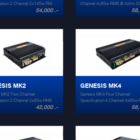
on 2 Channel 2x145w RMS
Channel 4x85w RMS @ 4ohm 20hz -
54,000 .-
58,
z - 20,000hz 2x235w RMS
20,000hz 4x140w RMS @ 2ohm HPF
F 10 hz - 190 hz 1x480w
10 hz - 190 hz 2x280w RMS @ 4ohm
hm LPF 50 hz - 210 hz THD
LPF 50 hz - 210 hz THD +noise @ rated
rated output 0.1% Size
output 0.1% Size 360mm x 210mm x
210mm x 62mm Weight
62mm Weight 4.7kg Signal to noise
ratio 110db Max amp draw 58 amps
 Input sensitivity 0.3-
Input sensitivity 0.3-5v
SIS MK2
GENESIS MK4
 MK2 Two Channel
Genesis MK4 Four Channel
on 2 Channel 2x85w RMS @
Specification 4 Channel 4x65w RMS @
42,000 .-
58,
 20,000hz 2x135w RMS @
4ohm 20hz - 20,000hz 4x110w RMS @
5 hz - 200 hz 1x275w RMS
2ohm HPF 15 hz - 195 hz 2x210w RMS
 50 hz - 200 hz THD +noise
@ 4ohm LPF 100 hz THD +noise @
ut 0.1% Size 200mm x
rated output 0.1% Size 300mm x
ght 2.7kg Signal to
210mm x 62mm Weight 4.1kg Signal to
0db Max amp draw 37
noise ratio 110db Max amp draw 45