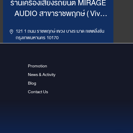
ร้านเครื่องเสียงรถยนต์ MIRAGE
AUDIO สาขาราชพฤกษ์ ( Vivi
Mirage )
121 1 ถนน ราชพฤกษ์ แขวง บางระมาด เขตตลิ่งชัน
กรุงเทพมหานคร 10170
,
094-964-4445
02-432-2295
LINE ID : @MirageRP
Promotion
News & Activity
Get Direction
ข้อมูลสาขา
Blog
Contact Us