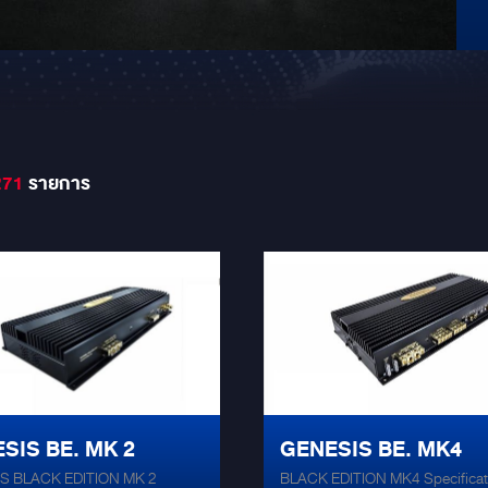
271
รายการ
SIS BE. MK 2
GENESIS BE. MK4
S BLACK EDITION MK 2
BLACK EDITION MK4 Specificat