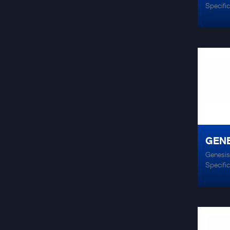
Specificati
@ 4ohm 20h
@ 2ohm HP
RMS @ 4o
+noise @ 
300mm x 
4.1kg Signal to noise ratio 105db Max
amp draw 58 amps
5v
GENE
Genesis
Specificati
4ohm 20hz -
2ohm HPF 1
@ 4ohm LPF
@ rated outp
210mm x 62mm Wei
noise ratio 11