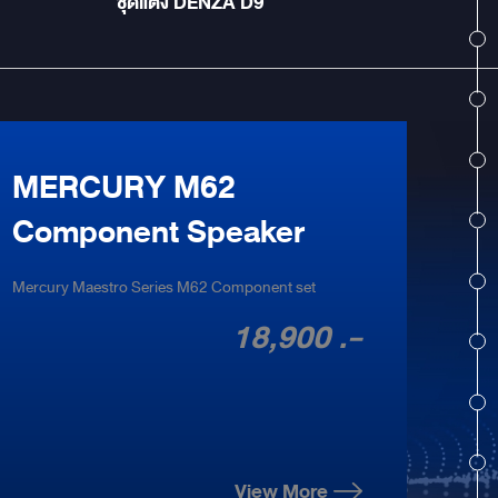
ชุดแต่ง DENZA D9
MERCURY M62
Component Speaker
Mercury Maestro Series M62 Component set
18,900 .-
View More