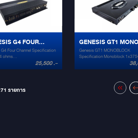
ps Input sensitivity 0.3-5v
amps Input sensitivity 0.3-5v
SIS G4 FOUR
GENESIS GT1 MON
 G4 Four Channel Specification
Genesis GT1 MONOBLOCK
NNEL
BLOCK
4 ohms
Specification Monoblock 1x375w RMS
25,500 .-
38,
s/2x200Watts RMS @ 2
@ 4ohm 20hz - 20,000hz 1x575w RMS
Watts Frequency
@ 2ohm HPF 20 hz - 200 hz LPF 50 hz -
e 10hz - 50000hz
200 hz THD +noise @ rated output
0.1% Size 300mm x 217mm x 38mm
Weight 2.0kg Signal to noise ratio
271
รายการ
100db Max amp draw @ 4ohm 45 amps
Input sensitivity 0.3-4v