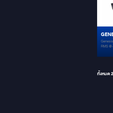
am
GENE
Genesis
CHA
RMS @ 
4x100Watt
ohms 4x200
Respons
ทั้งหมด