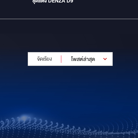
ชุดแต่ง DENZA D9
จัดเรียง
โพสต์ล่าสุด