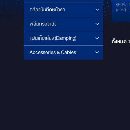
ชุดแต่ง 
EXEC
กล้องบันทึกหน้ารถ
เกาหลี 1. ชุดกระจังหน้าพร้อมโคมไฟ Led 8
เกาหล
ดวง (รว
ฝาครอบกร
ฟิล์มกรองแสง
ราคา 8,5
ราคา 49
แผ่นเก็บเสียง (Damping)
Gold ( ร
ทั้งหมด
Accessories & Cables