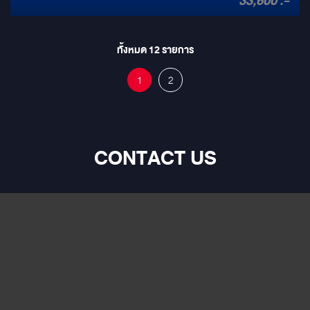
33,600 .-
+noise @ rated output 0.1% Size 240mm x 217mm x 38mm
Weight 1.8kg Signal to noise ratio 100db Max amp draw @ 4ohm
15 amps Input sensitivity 0.3-4v
ทั้งหมด
12
รายการ
1
2
CONTACT US