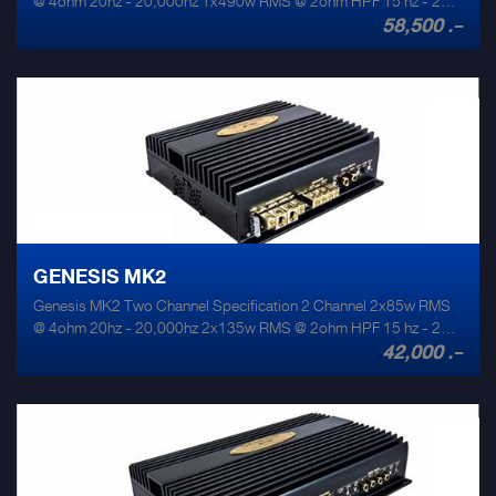
@ 4ohm 20hz - 20,000hz 1x490w RMS @ 2ohm HPF 15 hz - 200
58,500 .-
hz 1x600w RMS @ 1ohm LPF 55 hz - 220 hz THD +noise @ rated
output 0.1% Size 300mm x 210mm x 62mm Weight 2.5kg Signal
to noise ratio 110db Max amp draw 80 amps Input sensitivity 0.3-
5v
GENESIS MK2
Genesis MK2 Two Channel Specification 2 Channel 2x85w RMS
@ 4ohm 20hz - 20,000hz 2x135w RMS @ 2ohm HPF 15 hz - 200
42,000 .-
hz 1x275w RMS @ 4ohm LPF 50 hz - 200 hz THD +noise @ rated
output 0.1% Size 200mm x 210mm x 62mm Weight 2.7kg Signal
to noise ratio 110db Max amp draw 37 amps Input sensitivity 0.3-
5v