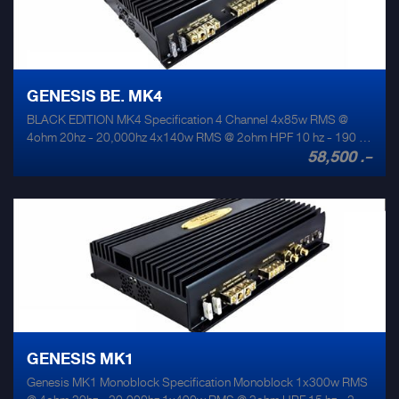
GENESIS BE. MK4
BLACK EDITION MK4 Specification 4 Channel 4x85w RMS @
4ohm 20hz - 20,000hz 4x140w RMS @ 2ohm HPF 10 hz - 190 hz
58,500 .-
2x280w RMS @ 4ohm LPF 50 hz - 210 hz THD +noise @ rated
output 0.1% Size 360mm x 210mm x 62mm Weight 4.7kg Signal
to noise ratio 110db Max amp draw 58 amps Input sensitivity 0.3-
5v
GENESIS MK1
Genesis MK1 Monoblock Specification Monoblock 1x300w RMS