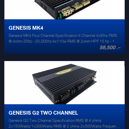
GENESIS MK4
Genesis MK4 Four Channel Specification 4 Channel 4x65w RMS
@ 4ohm 20hz - 20,000hz 4x110w RMS @ 2ohm HPF 15 hz - 195
58,500 .-
hz 2x210w RMS @ 4ohm LPF 100 hz THD +noise @ rated output
0.1% Size 300mm x 210mm x 62mm Weight 4.1kg Signal to
noise ratio 110db Max amp draw 45 amps Input sensitivity 0.3-5v
GENESIS G2 TWO CHANNEL
Genesis G2 Two Channel Specification RMS @ 4 ohms
2x150Watts/1x300Watts RMS @ 2 ohms 2x300Watts Frequency