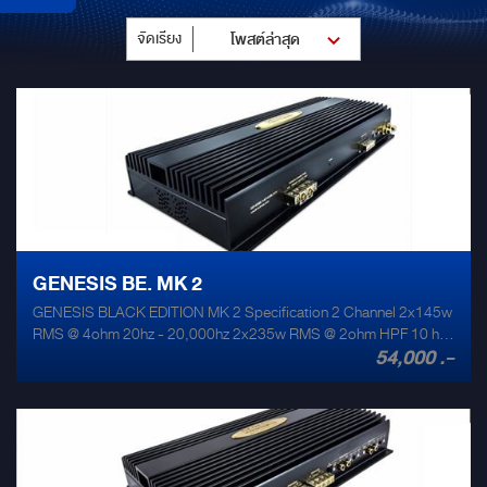
จัดเรียง
โพสต์ล่าสุด
GENESIS BE. MK 2
GENESIS BLACK EDITION MK 2 Specification 2 Channel 2x145w
RMS @ 4ohm 20hz - 20,000hz 2x235w RMS @ 2ohm HPF 10 hz
54,000 .-
- 190 hz 1x480w RMS @ 4ohm LPF 50 hz - 210 hz THD +noise @
rated output 0.1% Size 300mm x 210mm x 62mm Weight 4.1kg
Signal to noise ratio 105db Max amp draw 58 amps Input
sensitivity 0.3-5v