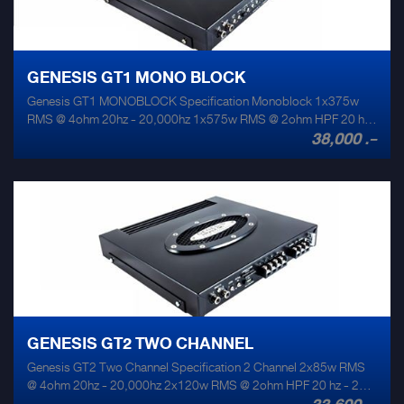
GENESIS GT1 MONO BLOCK
Genesis GT1 MONOBLOCK Specification Monoblock 1x375w
RMS @ 4ohm 20hz - 20,000hz 1x575w RMS @ 2ohm HPF 20 hz
38,000 .-
- 200 hz LPF 50 hz - 200 hz THD +noise @ rated output 0.1% Size
300mm x 217mm x 38mm Weight 2.0kg Signal to noise ratio
100db Max amp draw @ 4ohm 45 amps Input sensitivity 0.3-4v
GENESIS GT2 TWO CHANNEL
Genesis GT2 Two Channel Specification 2 Channel 2x85w RMS
@ 4ohm 20hz - 20,000hz 2x120w RMS @ 2ohm HPF 20 hz - 200
hz 1x240w RMS @ 4ohm LPF MODULES 50/60/75/100hz THD