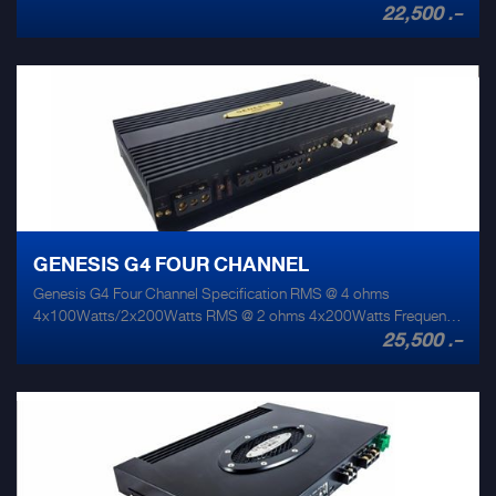
22,500 .-
Response 10hz - 50000hz
GENESIS G4 FOUR CHANNEL
Genesis G4 Four Channel Specification RMS @ 4 ohms
4x100Watts/2x200Watts RMS @ 2 ohms 4x200Watts Frequency
25,500 .-
Response 10hz - 50000hz