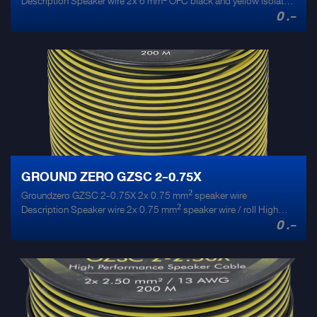
Description Speaker wire 2x 6 mm² OFC black and yellow isolated
0 .-
speaker wire / roll High quality OFC speaker cable 2-color OFC
copper cable Wooden spool 50 m / 164 ft spool
GROUND ZERO GZSC 2-0.75X
Groundzero GZSC 2-0.75X 2x 0.75 mm² speaker wire
Description Speaker wire 2x 0.75 mm² speaker wire / roll High
0 .-
quality speaker cable CCA multi braid wire Plastic spool 200 m /
656 ft spool