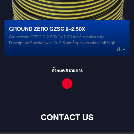
GROUND ZERO GZSC 2-2.50X
Groundzero GZSC 2-2.50X 2x 2.50 mm² speaker wire
Description Speaker wire 2x 2.5 mm² speaker wire / roll High
0 .-
quality speaker cable CCA multi braid wire Plastic spool 200 m /
656 ft spool
ทั้งหมด
5
รายการ
1
CONTACT US