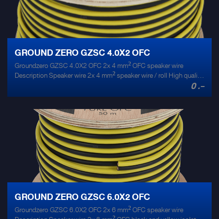
GROUND ZERO GZSC 4.0X2 OFC
Groundzero GZSC 4.0X2 OFC 2x 4 mm² OFC speaker wire
Description Speaker wire 2x 4 mm² speaker wire / roll High quality
0 .-
OFC speaker cable 2-color OFC copper cable Wooden spool 75
m / 246 ft spool
GROUND ZERO GZSC 6.0X2 OFC
Groundzero GZSC 6.0X2 OFC 2x 6 mm² OFC speaker wire