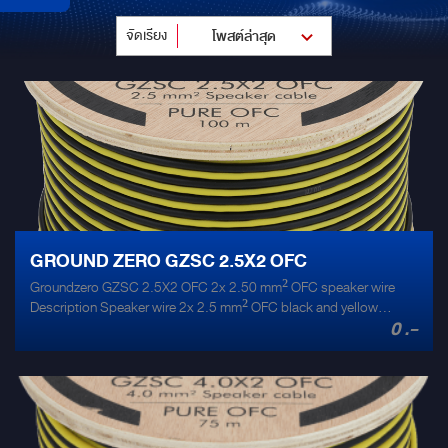
จัดเรียง
โพสต์ล่าสุด
GROUND ZERO GZSC 2.5X2 OFC
Groundzero GZSC 2.5X2 OFC 2x 2.50 mm² OFC speaker wire
Description Speaker wire 2x 2.5 mm² OFC black and yellow
0 .-
isolated speaker wire / roll High quality OFC speaker cable 2-color
OFC copper cable Wooden spool 100 m / 328 ft spool