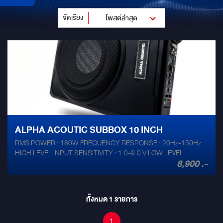
จัดเรียง
โพสต์ล่าสุด
ALPHA ACOUTIC SUBBOX 10 INCH
RMS POWER : 180W FREQUENCY RESPONSE : 20Hz-150Hz
HIGH LEVEL INPUT SENSITIVITY : 1.0-9.0 V LOW LEVEL
8,900 .-
SENSITIVITY : 0.1-6V LOW PASS FILTER : 50Hz-150Hz BASS
BOOST : 0 to + 18dB SUBSONIC FILTER : 20Hz SUBWOOFER :
10 INCH
ทั้งหมด
1
รายการ
1