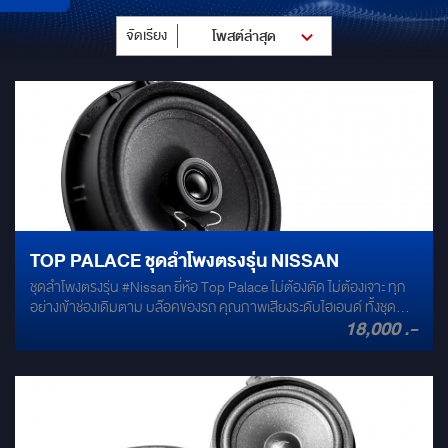
จัดเรียง
โพสต์ล่าสุด
TOP PALACE ชุดลำโพงตรงรุ่น NISSAN
ชุดลำโพงตรงรุ่น #Nissan ยี่ห้อ Top Palace ไม่ต้องตัด ไม่ต้องเจาะ ทุก
อย่างเข้าช่องเดิมตาม บล๊อคของรถ คุณภาพเสียงระดับไฮเอนด์ ทั้งชุด
18,000 .-
ประกอบด้วย 1. ลำโพงคู่หน้า 6.5" + ทวิสเตอร์ 2. ลำโพงแกนร่วม 6.5"