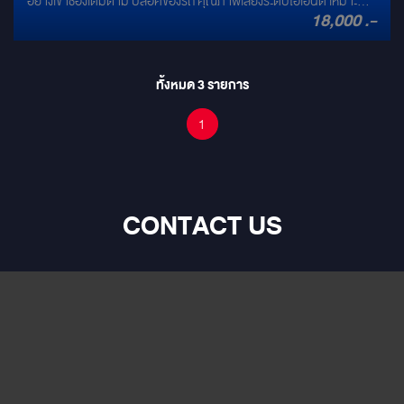
อย่างเข้าช่องเดิมตาม บล๊อคของรถ คุณภาพเสียงระดับไฮเอนด์ เหมาะ
18,000 .-
สำหรับ รถ #Accord #G9 #G10 #Civic #CRV #HRV #city ทั้งชุด
ประกอบด้วย 1. ลำโพงคู่หน้า 6.5" + ทวิสเตอร์ 2. ลำโพงแกนร่วม 6.5"
ทั้งหมด
3
รายการ
1
CONTACT US