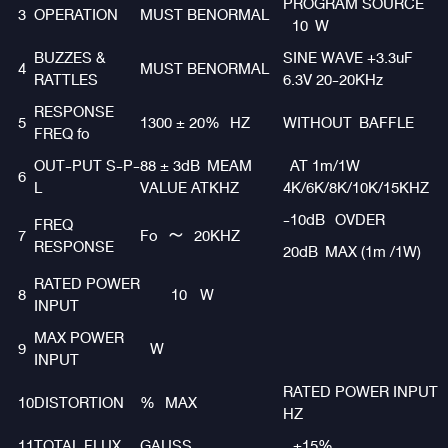
PROGRAM SOURCE
3
OPERATION
MUST BENORMAL
10 W
BUZZES &
SINE WAVE +3.3uF
4
MUST BENORMAL
RATTLES
6.3V 20-20KHz
RESPONSE
5
1300 ± 20% HZ
WITHOUT BAFFLE
FREQ fo
OUT-PUT S-P-
88 ± 3dB MEAM
AT 1m/1W
6
L
VALUE ATKHZ
4K/6K/8K/10K/15KHZ
-10dB OVDER
FREQ
7
Fo ～ 20KHZ
RESPONSE
20dB MAX (1m /1W)
RATED POWER
8
10 W
INPUT
MAX POWER
9
W
INPUT
RATED POWER INPUT
10
DISTORTION
% MAX
HZ
11
TOTAL FLUX
GAUSS
±15%