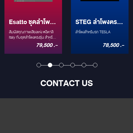
Esatto ชุดลำโพง
STEG ลำโพงตรง
ตรงรุ่น Plug and
รุ่นรถ TESLA
สัมผัสคุณภาพเสียงแห่ง #อิตาลี
ลำโพงสำหรับรถ TESLA
Play TESLA
Italy กับชุดลำโพงตรงรุ่น สำหรับ
รถ #TESLA โดยเฉพาะ ติดตั้งได้
79,500 .-
78,500 .-
กับ TESLA #MODEL3 และ
#MODELY ESATTO [Made in
Italy] ให้คุณภาพเสียงแบบ HI-
RES จัดเต็มทุกจุด ด้วยลำโพง
ทั้งหมด 13 ตำแหน่ง ติดตั้งเข้าช่อง
เดิมทั้งหมด ☑ ติดตั้งแบบ
CONTACT US
PLUG&PLAY ☑ ไม่กระทบระบบ
เดิมของตัวรถ ☑ อัพเกรด
คุณภาพเสียงมากยิ่งขึ้น