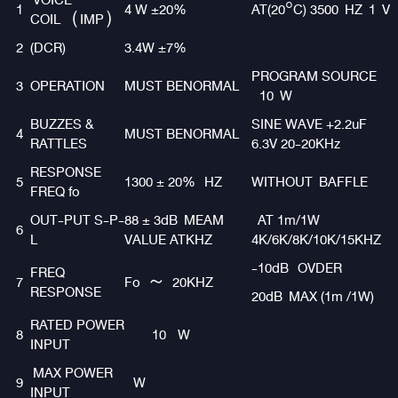
VOICE
1
4 W ±20%
AT(20°C) 3500 HZ 1 V
COIL（IMP）
2
(DCR)
3.4W ±7%
PROGRAM SOURCE
3
OPERATION
MUST BENORMAL
10 W
BUZZES &
SINE WAVE +2.2uF
4
MUST BENORMAL
RATTLES
6.3V 20-20KHz
RESPONSE
5
1300 ± 20% HZ
WITHOUT BAFFLE
FREQ fo
OUT-PUT S-P-
88 ± 3dB MEAM
AT 1m/1W
6
L
VALUE ATKHZ
4K/6K/8K/10K/15KHZ
-10dB OVDER
FREQ
7
Fo ～ 20KHZ
RESPONSE
20dB MAX (1m /1W)
RATED POWER
8
10 W
INPUT
MAX POWER
9
W
INPUT