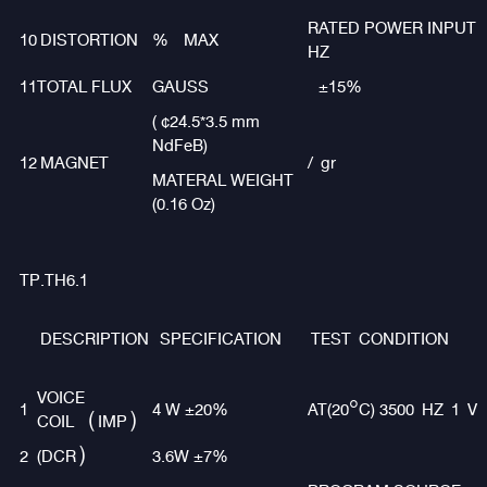
RATED POWER INPUT
10
DISTORTION
% MAX
HZ
11
TOTAL FLUX
GAUSS
±15%
( ¢24.5*3.5 mm
NdFeB)
12
MAGNET
/ gr
MATERAL WEIGHT
(0.16 Oz)
TP.TH6.1
DESCRIPTION
SPECIFICATION
TEST CONDITION
VOICE
1
4 W ±20%
AT(20°C) 3500 HZ 1 V
COIL（IMP）
2
(DCR）
3.6W ±7%