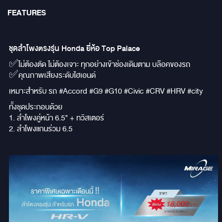
FEATURES
ชุดลำโพงตรงรุ่น Honda ยี่ห้อ Top Palace
✅ไม่ต้องตัด ไม่ต้องเจาะ ทุกอย่างเข้าช่องเดิมตาม บล๊อคของรถ
✅คุณภาพเสียงระดับไฮเอนด์
เหมาะสำหรับ รถ #Accord #G9 #G10 #Civic #CRV #HRV #city
ทั้งชุดประกอบด้วย
1. ลำโพงคู่หน้า 6.5" + ทวิสเตอร์
2. ลำโพงแกนร่วม 6.5