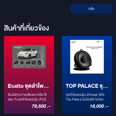
กลับ
สินค้าที่เกี่ยวข้อง
Esatto ชุดลำโพง
TOP PALACE ชุด
ตรงรุ่น Plug and
ลำโพงตรงรุ่น
สัมผัสคุณภาพเสียงแห่ง #อิตาลี
ชุดลำโพงตรงรุ่น #Nissan ยี่ห้อ
Play TESLA
Italy กับชุดลำโพงตรงรุ่น สำหรับ
NISSAN
Top Palace ไม่ต้องตัด ไม่ต้อง
รถ #TESLA โดยเฉพาะ ติดตั้งได้
เจาะ ทุกอย่างเข้าช่องเดิมตาม
79,500 .-
18,000 .-
กับ TESLA #MODEL3 และ
บล๊อคของรถ คุณภาพเสียงระดับ
#MODELY ESATTO [Made in
ไฮเอนด์ ทั้งชุดประกอบด้วย 1.