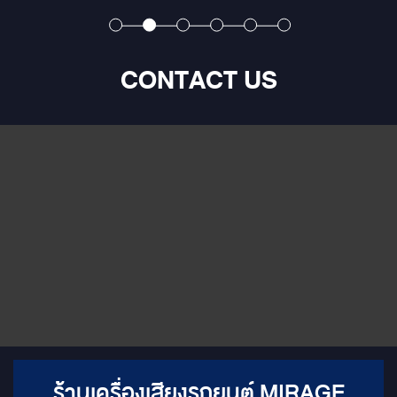
Italy] ให้คุณภาพเสียงแบบ HI-
ลำโพงคู่หน้า 6.5" + ทวิสเตอร์ 2.
RES จัดเต็มทุกจุด ด้วยลำโพง
ลำโพงแกนร่วม 6.5"
ทั้งหมด 13 ตำแหน่ง ติดตั้งเข้าช่อง
เดิมทั้งหมด ☑ ติดตั้งแบบ
CONTACT US
PLUG&PLAY ☑ ไม่กระทบระบบ
เดิมของตัวรถ ☑ อัพเกรด
คุณภาพเสียงมากยิ่งขึ้น
ร้านเครื่องเสียงรถยนต์ MIRAGE