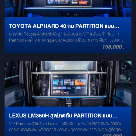
มเพลงแบบไร้สายได้อย่างสะดวกสบาย * **Wi-Fi:** เชื่อมต่ออินเทอร์เน็ต
สมบูรณ์แบบ ไร้ที่ติ! ติดตั้งโดยผู้เชี่ยวชาญ ทีมช่างมากประสบการณ์ของ
ได้ทุกที่ทุกเวลา ทำให้คุณไม่พลาดทุกข้อมูลข่าวสารและความบันเทิง *
เราพร้อมเนรมิตรถของคุณให้สวยเป๊ะทุกรายละเอียด ไม่ต้องกังวลเรื่อง
**USB:** รองรับการเล่นไฟล์มัลติมีเดียจาก USB ได้อย่างหลากหลาย *
การเข้ารูปหรือความเรียบร้อย คุ้มค่าเกินราคา ได้รถที่ดูทันสมัย หรูหรา
**รองรับกล้องมองหลัง และ กล้องรอบคัน:** เพิ่มความปลอดภัยในการ
เทียบเท่า Alphard 40 ในงบประมาณที่ประหยัดกว่าเยอะ! เป็นการลงทุนที่
ถอยจอดและขับขี่ในที่แคบ ช่วยให้คุณมองเห็นสิ่งรอบตัวได้อย่างชัดเจน *
TOYOTA ALPHARD 40 กับ PARTITION แบบ
คุ้มค่าเพื่อยกระดับรถของคุณ อะไหล่ครบชุด ไม่ว่าจะเป็นกันชน, กระจัง
**ควบคุมผ่านพวงมาลัย:** สะดวกสบายและปลอดภัยยิ่งขึ้น ไม่ต้องละมือ
ยกระดับ Toyota Alphard 40 สู่ "ห้องโดยสาร VIP เคลื่อนที่" กับฉาก
CUSTOM แบบ PREMIUM
หน้า, ไฟหน้า, ไฟท้าย, ชิ้นส่วนบังโคลน และองค์ประกอบอื่นๆ ที่จำเป็น
จากพวงมาลัยก็สามารถควบคุมฟังก์ชันต่างๆ ของจอได้ **อัปเกรดความ
Partition สุดล้ำจาก Mirage Car Audio! เปลี่ยนทุกการเดินทางของคุณ
สำหรับการแปลงโฉมให้สมบูรณ์แบบ เราจัดเต็มให้คุณ! อย่ารอช้า! ยก
ล้ำสมัยให้ ALPHARD 30 ของคุณวันนี้!** สัมผัสประสบการณ์ใหม่ของ
198,000 .-
ให้เป็นประสบการณ์เหนือระดับกับ ฉาก Partition สุดล้ำจาก Mirage Car
ระดับ Alphard 30 ของคุณให้เป็น Alphard 40 ที่ทุกคนต้องเหลียวมอง!
การขับขี่และสุนทรียภาพแห่งความบันเทิงได้แล้วที่ **MIRAGE AUDIO**
Audio ที่ออกแบบมาเพื่อ Toyota Alphard 40 ของคุณโดยเฉพาะ มอบ
สัมผัสความหรูหราและสง่างามที่เหนือกว่าใครบนท้องถนนได้แล้ววันนี้!
ความหรูหรา ความเป็นส่วนตัว และความบันเทิงครบครัน ให้คุณพักผ่อน
ได้อย่างเต็มที่ในทุกเส้นทาง ดื่มด่ำความบันเทิงบนจอใหญ่เต็มตา
เพลิดเพลินกับความบันเทิงไร้ขีดจำกัด ไม่ว่าจะเป็นการดูหนัง ฟังเพลง
หรือสตรีมมิ่งคอนเทนต์โปรดของคุณบน จอขนาดใหญ่เต็มตา ที่คมชัด
ทุกรายละเอียด มอบอรรถรสความบันเทิงที่เหนือกว่าในทุกการเดินทาง
ความเป็นส่วนตัวสูงสุด เพื่อการพักผ่อนไร้การรบกวน สัมผัส
ประสบการณ์ห้องโดยสารส่วนตัวอย่างแท้จริง ด้วย ฉาก Partition ที่แยก
ห้องโดยสารด้านหน้าและด้านหลังออกจากกันอย่างชัดเจน สร้างพื้นที่ส่วน
ตัวที่คุณสามารถพักผ่อน ทำงาน หรือสนทนาได้อย่างเป็นอิสระ ไร้การ
รบกวนจากภายนอก กระจกอัจฉริยะ: ควบคุมความเป็นส่วนตัวได้ดั่งใจ
LEXUS LM350H สุดโหดกับ PARTITION แบบ
เพิ่มความพิเศษด้วย กระจกอัจฉริยะ (Magic Glass) ที่สามารถปรับ
VIP Partition สุดหรูบน Lexus LM350h: นิยามใหม่ของประสบการณ์
CUSTOM สุด PREMIUM
เปลี่ยนจากจอภาพให้เป็นกระจกใสได้เพียงปลายนิ้วสัมผัส พร้อมฟังก์ชัน
การเดินทางระดับเฟิร์สคลาส ยกระดับทุกการเดินทางของคุณสู่ขีดสุดแห่ง
ปรับขึ้น-ลงได้ตามต้องการ ให้คุณควบคุมความเป็นส่วนตัวและการมอง
ความหรูหราและความเป็นส่วนตัว ด้วย VIP Partition สุดพิเศษที่ออกแบบ