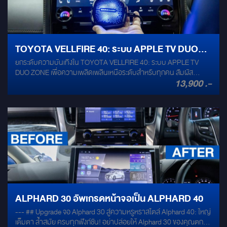
TOYOTA VELLFIRE 40: ระบบ APPLE TV DUO
ยกระดับความบันเทิงใน TOYOTA VELLFIRE 40: ระบบ APPLE TV
ZONE
DUO ZONE เพื่อความเพลิดเพลินเหนือระดับสำหรับทุกคน สัมผัส
13,900 .-
ประสบการณ์ความบันเทิงที่ไม่เหมือนใครในรถยนต์ TOYOTA
VELLFIRE 40 ของคุณ ด้วยการติดตั้งระบบ Apple TV ที่ช่วยให้ผู้โดยสาร
ทั้งด้านหน้าและด้านหลังสามารถเพลิดเพลินกับคอนเทนต์ที่หลากหลาย
ได้อย่างอิสระ ด้วยฟังก์ชัน DUO ZONE ที่ให้ความยืดหยุ่นในการรับชม
ตามความต้องการของแต่ละบุคคลตลอดการเดินทาง ความบันเทิง
สำหรับจอหน้า (เดิมจากโรงงาน) เปลี่ยนจอเดิมของรถคุณให้เป็นศูนย์รวม
ความบันเทิงอัจฉริยะ ด้วยเทคโนโลยีที่ล้ำสมัย: Plug & Play ด้วย AI-
BOX: ไม่จำเป็นต้องดัดแปลงระบบเดิมของรถ ด้วยการเชื่อมต่อผ่านกล่อง
AI-BOX ที่รองรับ Android Auto หรือ Apple CarPlay คุณก็สามารถ
เปลี่ยนจอหน้าเดิมจากโรงงานให้เป็น "ระบบปฏิบัติการ Android" ได้อย่าง
ง่ายดาย เข้าถึงโลกแห่งแอปพลิเคชัน: เพลิดเพลินกับแอปพลิเคชันโปรด
มากมายจาก Google Play Store ไม่ว่าจะเป็นแอปพลิเคชันสตรีมมิ่งวิดีโอ
ALPHARD 30 อัพเกรดหน้าจอเป็น ALPHARD 40
(เช่น YouTube, Netflix, Disney+), แอปพลิเคชันนำทาง, เพลง หรือเกม ให้
--- ## Upgrade จอ Alphard 30 สู่ความหรูหราสไตล์ Alphard 40: ใหญ่
ทุกการขับขี่เต็มไปด้วยความบันเทิงที่ไร้ขีดจำกัด รองรับการควบคุมผ่าน
เต็มตา ล้ำสมัย ครบทุกฟังก์ชัน! อย่าปล่อยให้ Alphard 30 ของคุณตก
พวงมาลัย: สะดวกสบายและปลอดภัยยิ่งขึ้น ด้วยการควบคุมฟังก์ชัน