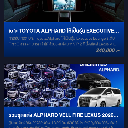
เบาะ TOYOTA ALPHARD ให้เป็นรุ่น EXECUTIVE
การอัปเกรดเบาะ Toyota Alphard ให้เป็นรุ่น Executive Lounge ระดับ
LOUNGE
First Class สามารถทำได้ด้วยชุดแต่งเบาะ VIP 2 ที่นั่งสไตล์ Lexus จาก
240,000 .-
Mirage Audio โดดเด่นด้วยวัสดุหนัง Nappa แท้ ระบบเบาะปรับไฟฟ้าเต็ม
รูปแบบควบคุมผ่านจอสัมผัส พร้อมจอทีวีมัลติมีเดีย 27 นิ้ว เพื่อความ
หรูหราและสะดวกสบายสูงสุด
รวมชุดแต่ง ALPHARD VELL FIRE LEXUS 2026
ศูนย์ติดตั้งครบวงจรอันดับ 1 ของไทย เราคือผู้เชี่ยวชาญด้านการติดตั้ง
อันดับ 1 ของไทย