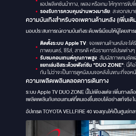
แอปพลิเคชันนำทาง, เพลง หรือเกม ให้ทุกการขับขี่เ
รองรับการควบคุมผ่านพวงมาลัย
: สะดวกสบายแ
ความบันเทิงสำหรับจอเพดานด้านหลัง (เพิ่มเติม
มอบประสบการณ์ความบันเทิงระดับพรีเมียมให้ผู้โดยสาร
ติดตั้งระบบ Apple TV
: จอเพดานด้านหลังจะได้ร
ภาพยนตร์, ซีรีส์, สารคดี หรือรายการโปรดต่าง
รับชมคอนเทนต์คุณภาพสูง
: สัมผัสภาพคมชัดแล
แยกเล่นอิสระด้วยฟังก์ชัน "DUO ZONE"
: นี่ค
กัน ไม่ว่าจะเป็นการดูหนังบนจอหลังในขณะที่จอ
ความเพลิดเพลินตลอดการเดินทาง
ระบบ Apple TV DUO ZONE นี้ไม่เพียงแต่จะเพิ่มทางเ
เพลิดเพลินกับคอนเทนต์ที่ตนเองชื่นชอบได้อย่างแท้จริง ไ
อัปเกรด TOYOTA VELLFIRE 40 ของคุณให้เป็นศูนย์กลาง