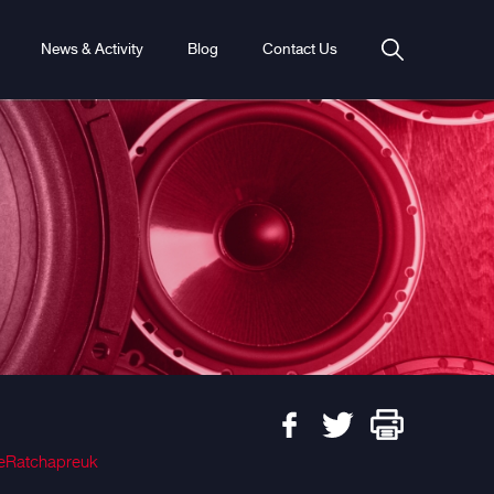
News & Activity
Blog
Contact Us
eRatchapreuk