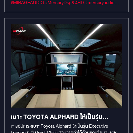
ประกันรถและประหยัดพื้นที่ใช้สอยด้วย Subwoofer หลุมยาง
#MIRAGEAUDIO #MercuryDsp8.4HD #mercuryaudio
ประกันรถและประหยัดพื้นที่ใช้สอยด้วย
อะไหล่รุ่น M1000 พร้อมเทคนิคการติดตั้งระดับแชมป์โลกที่เน้น
#MirageRatchapreuk
การสร้าง Acoustic Room ด้วยแผ่นแดมป์ MERCURY GOLD
SUBWOOFER หลุมยางอะไหล่รุ่น M1000
เพื่อความเงียบและมิติเสียงที่เหนือกว่า
พร้อมเทคนิคการติดตั้งระดับแชมป์โลกที่เน้น
การสร้าง ACOUSTIC ROOM ด้วยแผ่น
แดมป์ MERCURY GOLD
เบาะ TOYOTA ALPHARD ให้เป็นรุ่น
EXECUTIVE LOUNGE
การอัปเกรดเบาะ Toyota Alphard ให้เป็นรุ่น Executive
Lounge ระดับ First Class สามารถทำได้ด้วยชุดแต่งเบาะ VIP 2