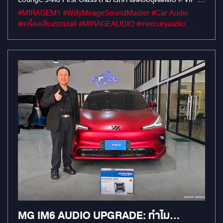
ที่นั่งสไตล์ Lexus จาก Mirage Audio โดดเด่นด้วยวัสดุหนัง
#MIRAGEM1 #WillyMirageSoundMaster #Car Audio
Nappa แท้ ระบบเบาะปรับไฟฟ้าเต็มรูปแบบควบคุมผ่านจอสัมผัส
#เครื่องเสียงรถยนต์ #MIRAGEAUDIO #mercuryaudio
พร้อมจอทีวีมัลติมีเดีย 27 นิ้ว เพื่อความหรูหราและสะดวกสบาย
#mirageaudioสำนักงานใหญ่ #MirageRatchapreuk
สูงสุด
MG IM6 AUDIO UPGRADE: ทำไม