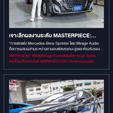
เจาะลึกผลงานระดับ MASTERPIECE:
MERCEDES-BENZ SPRINTER โดย
"การตกแต่ง Mercedes-Benz Sprinter โดย Mirage Audio
คือการผสมผสานระหว่างยานยนต์สมรรถนะสูงและห้องรับรอง
MIRAGE AUDIO เมื่อ ’’’’การเดินทาง’’’’
ระดับ First Class โดดเด่นด้วยการใช้หนัง Nappa เกรดพรีเมียม
#MIRAGEM1 #WillyMirageSoundMaster #Car Audio
กลายเป็น ’’’’รางวัลของชีวิต’’’’
ระบบเสียง Mercury M62 จออัจฉริยะ 55 นิ้ว และหลังคา
#เครื่องเสียงรถยนต์ #MIRAGEAUDIO #mercuryaudio
Starlight เหมาะสำหรับนักธุรกิจและครอบครัวที่ต้องการความ
ส่วนตัว ความสะดวกสบาย และภาพลักษณ์ที่เหนือระดับบนท้อง
ถนน"