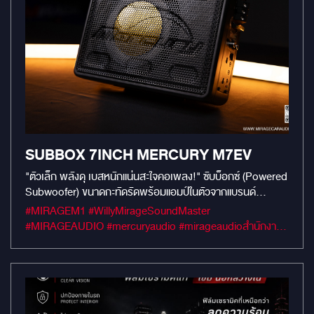
SUBBOX 7INCH MERCURY M7EV
"ตัวเล็ก พลังดุ เบสหนักแน่นสะใจคอเพลง!" ซับบ็อกซ์ (Powered
Subwoofer) ขนาดกะทัดรัดพร้อมแอมป์ในตัวจากแบรนด์
Mercury รุ่น M7EV มาพร้อมดอกลำโพงขนาด 7 นิ้ว ที่ถูก
#MIRAGEM1 #WillyMirageSoundMaster
ออกแบบมาเพื่อรีดเค้นพลังเบสให้หนักแน่น ดังกระหึ่มเกินตัว ให้
#MIRAGEAUDIO #mercuryaudio #mirageaudioสำนักงาน
เสียงที่คมชัดทุกย่านความถี่ ตอบโจทย์การฟังเพลงที่สนุกเร้าใจ
ใหญ่ #MirageRatchapreuk
ยิ่งขึ้น