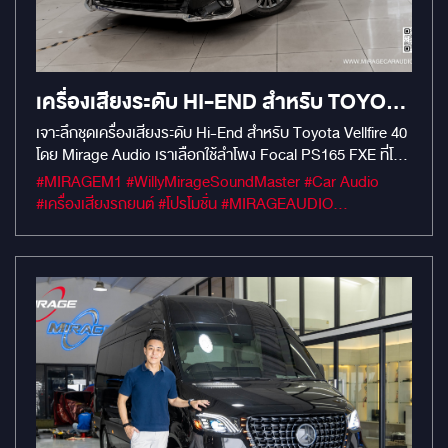
เครื่องเสียงระดับ HI-END สำหรับ TOYOTA
VELLFIRE 40 โดย MIRAGE AUDIO ไม่
เจาะลึกชุดเครื่องเสียงระดับ Hi-End สำหรับ Toyota Vellfire 40
โดย Mirage Audio เราเลือกใช้ลำโพง Focal PS165 FXE ที่โดด
ทำลายโครงสร้างรถ
เด่นด้วยวัสดุ Flax Fiber ให้เสียงที่เป็นธรรมชาติและหวานใส ติด
#MIRAGEM1 #WillyMirageSoundMaster #Car Audio
ตั้งแบบกึ่ง OEM ไม่ทำลายโครงสร้างรถ
#เครื่องเสียงรถยนต์ #โปรโมชั่น #MIRAGEAUDIO
#MercuryDsp8.4HD #mercuryaudio
#mirageaudioสำนักงานใหญ่ #MirageRatchapreuk