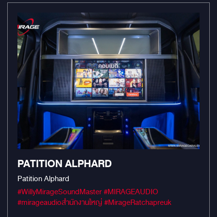
PATITION ALPHARD
Patition Alphard
#WillyMirageSoundMaster #MIRAGEAUDIO
#mirageaudioสำนักงานใหญ่ #MirageRatchapreuk