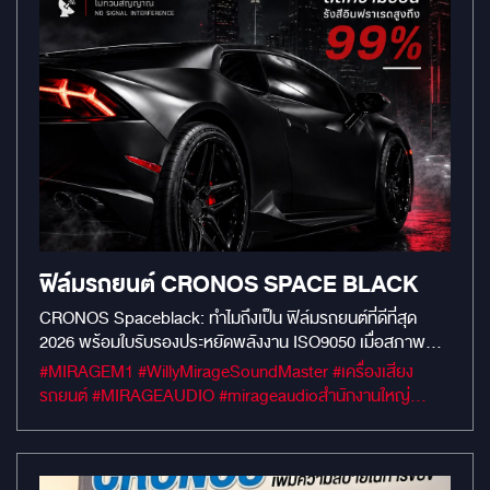
ฟิล์มรถยนต์ CRONOS SPACE BLACK
CRONOS Spaceblack: ทำไมถึงเป็น ฟิล์มรถยนต์ที่ดีที่สุด
2026 พร้อมใบรับรองประหยัดพลังงาน ISO9050 เมื่อสภาพ
อากาศทวีความรุนแรงขึ้น การเลือกฟิล์มกรองแสงจึงไม่ใช่แค่เรื่อง
#MIRAGEM1 #WillyMirageSoundMaster #เครื่องเสียง
ของความสวยงาม แต่คือการลงทุนเพื่อสุขภาพและการประหยัด
รถยนต์ #MIRAGEAUDIO #mirageaudioสำนักงานใหญ่
พลังงาน CRONOS Spaceblack คือนวัตกรรมฟิล์มนาโนเซรา
#MirageRatchapreuk
มิกขั้นสุดที่ได้รับการยกย่องให้เป็น ฟิล์มรถยนต์ที่ดีที่สุด 2026
ด้วยการผสานเทคโนโลยีป้องกันความร้อนเข้ากับมาตรฐานการ
ทดสอบระดับสากล