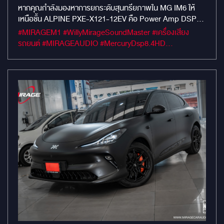
ALPINE PXE-X121-12EV ถึงเป็นคำตอบ
หากคุณกำลังมองหาการยกระดับสุนทรียภาพใน MG IM6 ให้
เหนือชั้น ALPINE PXE-X121-12EV คือ Power Amp DSP
สุดท้ายของคนรักเสียงเพลงในรถ EV
12 แชนเนลที่ออกแบบมาเพื่อรถยนต์ไฟฟ้าโดยเฉพาะ ด้วย
#MIRAGEM1 #WillyMirageSoundMaster #เครื่องเสียง
มาตรฐาน Hi-Res Audio ที่เปลี่ยนห้องโดยสารเงียบๆ ของ EV
รถยนต์ #MIRAGEAUDIO #MercuryDsp8.4HD
ให้กลายเป็น Concert Hall ส่วนตัว
#mercuryaudio #mirageaudioสำนักงานใหญ่
#MirageRatchapreuk