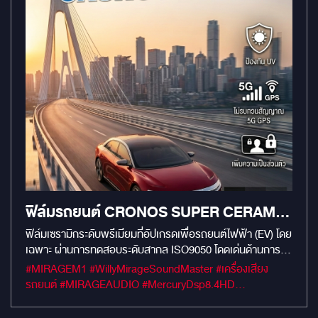
ฟิล์มรถยนต์ CRONOS SUPER CERAMIC
EV PLUS
ฟิล์มเซรามิกระดับพรีเมียมที่อัปเกรดเพื่อรถยนต์ไฟฟ้า (EV) โดย
เฉพาะ ผ่านการทดสอบระดับสากล ISO9050 โดดเด่นด้านการ
ทนแสงแดดจัดและลดความร้อนสะสมขั้นสุด โดยไม่รบกวน
#MIRAGEM1 #WillyMirageSoundMaster #เครื่องเสียง
สัญญาณดิจิทัลทุกชนิด ช่วยลดภาระระบบปรับอากาศ ยืดอายุ
รถยนต์ #MIRAGEAUDIO #MercuryDsp8.4HD
แบตเตอรี่ และเพิ่มความเย็นสบายในห้องโดยสารอย่างเหนือระดับ
#mirageaudioสำนักงานใหญ่ #MirageRatchapreuk