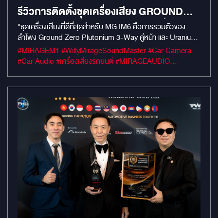
รีวิวการติดตั้งชุดเครื่องเสียง GROUND
ZERO PLUTONIUM ใน MG IM6 ที่สุดแห่ง
"ชุดเครื่องเสียงที่ดีที่สุดสำหรับ MG IM6 คือการรวมตัวของ
ลำโพง Ground Zero Plutonium 3-Way คู่หน้า และ Uranium
มิติเสียงระดับ HI-RES
คู่หลัง ขับเสียงเบสด้วย Audison APBX 10AS2 เสริมความ
#MIRAGEM1 #WillyMirageSoundMaster #Car Camera
เงียบสงัดด้วยการแดมป์ Mercury Gold มอบประสบการณ์เสียง
#Car Audio #เครื่องเสียงรถยนต์ #MIRAGEAUDIO
ระดับ Hi-Res ที่สมบูรณ์แบบ ทั้งมิติเสียงที่นุ่มลึกและความ
#mercuryaudio #mirageaudioสำนักงานใหญ่
ละเอียดที่ชัดเจนทุกตัวโน้ต"
#MirageRatchapreuk