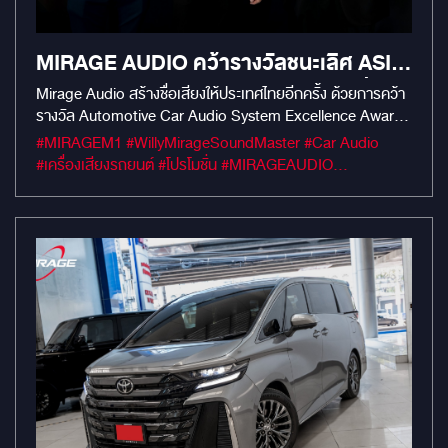
MIRAGE AUDIO คว้ารางวัลชนะเลิศ ASIA
AUTOMOTIVE AWARD 2025: ยืนหนึ่ง
Mirage Audio สร้างชื่อเสียงให้ประเทศไทยอีกครั้ง ด้วยการคว้า
รางวัล Automotive Car Audio System Excellence Award
ด้านเครื่องเสียงรถยนต์ระดับเอเชีย
2025 จากเวทีระดับโลก Asia Automotive Award โดยเอาชนะคู่
#MIRAGEM1 #WillyMirageSoundMaster #Car Audio
แข่งจาก 12 ประเทศทั่วเอเชีย รางวัลนี้มอบโดย Grand Prix
#เครื่องเสียงรถยนต์ #โปรโมชั่น #MIRAGEAUDIO
International เพื่อเชิดชูความเป็นเลิศด้านนวัตกรรมและ
#MercuryDsp8.4HD #mercuryaudio
ยุทธศาสตร์การออกแบบเครื่องเสียงรถยนต์
#mirageaudioสำนักงานใหญ่ #MirageRatchapreuk