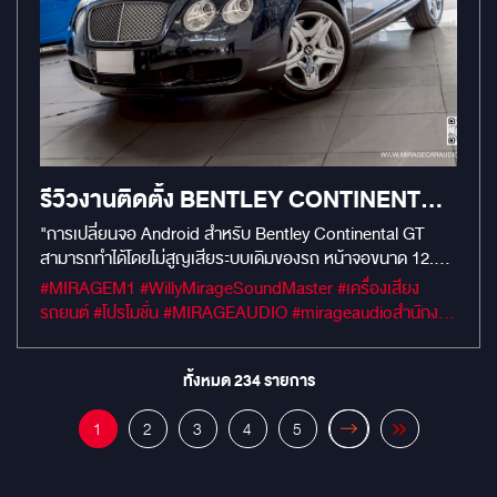
รีวิวงานติดตั้ง BENTLEY CONTINENTAL
GT อัปเกรดจอ ANDROID 12.1" ทรง
"การเปลี่ยนจอ Android สำหรับ Bentley Continental GT
สามารถทำได้โดยไม่สูญเสียระบบเดิมของรถ หน้าจอขนาด 12.1
TESLA สเปกเทพ ระบบเดิมรถใช้งานได้ครบ
นิ้ว ทรง Tesla จาก Mirage Audio ถูกออกแบบมาให้ทำงานร่วม
#MIRAGEM1 #WillyMirageSoundMaster #เครื่องเสียง
100%
กับระบบ ECU เดิมได้อย่างสมบูรณ์ 100% ผู้ขับขี่จึงยังสามารถ
รถยนต์ #โปรโมชั่น #MIRAGEAUDIO #mirageaudioสำนักงาน
ปรับระดับโช๊คอัพ ตรวจเช็กลมยาง และควบคุมระบบปรับอากาศ
ใหญ่ #MirageRatchapreuk
ผ่านหน้าจอระบบสัมผัสใหม่ได้ทันที พร้อมสเปกแรง RAM 8
ROM 256 เพื่อความบันเทิงที่ลื่นไหล"
ทั้งหมด
234
รายการ
1
2
3
4
5