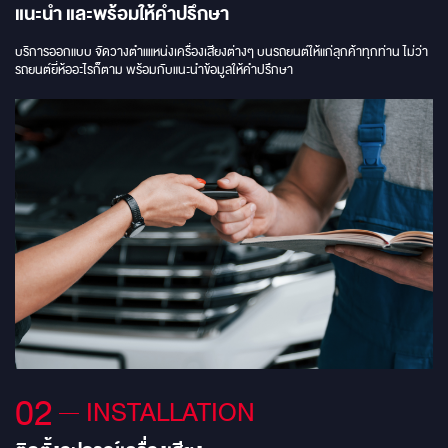
แนะนำ และพร้อมให้คำปรึกษา
การันตีคุณภาพเสียง HANDMADE จาก
อังกฤษ GROUNDZERO ULTRA A-2 ติด
บริการออกแบบ จัดวางตําแแหน่งเครื่องเสียงต่างๆ บนรถยนต์ให้แก่ลุกค้าทุกท่าน ไม่ว่า
รถยนต์ยี่ห้ออะไรก็ตาม พร้อมกับแนะนําข้อมูลให้คําปรึกษา
ตั้งถึง 2 ตัว พร้อมเสริมแอมป์ขับซับ SPL
GROUNDZERO GZCA 1500.M-1
AMP/DSP เสริมด้วยแอมป์พร้อมระบบ DSP
ALPLINE STATUS รุ่นยอดนิยม! จาก
#ALPINE รุ่น HDP-D90 DAMP พร้อมเสริม
โครงสร้าง ลดแรงสั่นสะเทือน ด้วย
แดมป์MERCURY GOLD
02
INSTALLATION