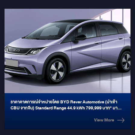
ข่าวสารรถยนต์ : BYD ATTO 3 ทำยอดจองวันแรกดีเกินคาดสูงถึง
2,507 คัน ย้ำพร้อมส่งมอบล็อตแรกภายในปีนี้ เรเวอร์ ออโตโมทีฟ ผู้
จัดจำหน่าย BYD อย่างเป็นทางการในประเทศไทย ประกาศยอดจอง
รถยนต์ไฟฟ้า BYD ATTO 3 ในวันแรกที่เปิดรับจอง (1 พ.ย.) รวม
View More
ทั้งสิ้นกว่า โดยเป็นยอดจำหน่ายรวมจากโชว์รูมทั่วประเทศ 32 แห่ง
หลังจากที่มีภาพบนโลกโซเชียลแสดงให้เห็นถึงผู้สนใจรถยนต์ไฟฟ้า