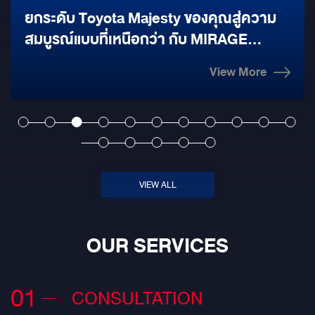
ม
ลำโพงคู่หน้า ทำงานซาวด์ที่แผงประตูเพิ่ม
เติม พร้อมประกบคู่คุณภาพ ด้วยลำโพง 6.5
นิ้ว GROUNDZERO : GZULTRA K-165
View More
และทวิตเตอร์ GROUNDZERO : GZULTRA
้ง
T-30 พร้อมเสริมลำโพง 3" HIGH-END
MIDRANGE ติดตั้งเข้าช่องเดิม กับ
&
GROUNDZERO : GZPM 80 SQ-C ลำโพง
คู่หลัง & Surround ด้านหลัง ติดตั้งลำโพง
ตรงรุ่น BMW ด้วย ALPINE DP-45C-B
VIEW ALL
ลำโพง Center ติดตั้งลำโพงตรงรุ่น BMW
ด้วย ALPINE DP-40C SOUND
OUR SERVICES
CONCEPT ด้านหลัง SUBWOOFER ติดตั้ง
ซับ ขนาด 10" กับซับ SPL GROUNDZERO
01
GZRW 10XSPL ติดตั้งถึง 2 ดอก POWER
CONSULTATION
AMP ติดตั้งแอมป์รุ่นท๊อปจากซีรี่ย์ #ULTRA