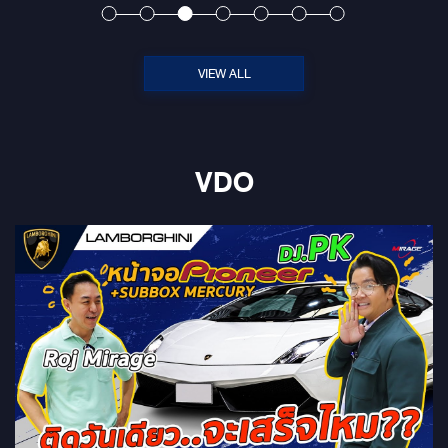
รุ่นดังกล่าวปักหลักจองคิวแบบข้ามวันข้ามคืน ขณะที่ เรเวอร์ ออโต
โมทีฟ ยืนยันความพร้อมในการส่งมอบล็อตแรกจำนวน 5,000 คัน
ภายในสิ้นปีนี้อย่างแน่นอน สำหรับรถยนต์ไฟฟ้า BYD ATTO 3 ที่
วางจำหน่ายในช่วงแรกจะเป็นรุ่น Extend Range (หรือ Extended
VIEW ALL
Range ในออสเตรเลีย) ติดตั้งมอเตอร์ไฟฟ้ากำลังสูงสุด 201 แรงม้า
แรงบิดสูงสุด 310 นิวตัน-เมตร สามารถเร่งความเร็วจาก 0-100
กม./ชม. ในเวลา 7.3 วินาที ส่งกำลังไปยังล้อคู่หน้า พร้อมแบตเตอรี่
แบบ BYD Blade Battery (LFP) ความจุ 60.48 กิโลวัตต์ชั่วโมง
VDO
สามารถขับขี่ได้เป็นระยะทางราว 480 กิโลเมตรต่อการชาร์จเต็ม
แต่ละครั้ง BYD ATTO 3 ล็อตแรกจำนวน 5,000 คัน จะได้รับแพ็ก
เกจ Rêver Care รวมมูลค่า 180,000 บาท ประกอบด้วย ประกันภัย
ชั้น 1 พร้อม พ.ร.บ. นาน 1 ปี บริการบำรุงรักษา ค่าแรง ค่าอะไหล่ 8
ปีโฮมชาร์จเจอร์พร้อมติดตั้ง บริการช่วยเหลือฉุกเฉิน 24 ชั่วโมง 8 ปี
การรับประกันคุณภาพตัวรถ และแบตเตอรี่ 8 ปี หรือ 160,000 กม.
และดอกเบี้ยพิเศษ 1.68% นาน 48 เดือน สำหรับราคาจำหน่าย
BYD ATTO 3 ใหม่ อยู่ที่ 1,199,900 บาท (หลังหักเงินสนับสนุน
จากภาครัฐ) >> สเปก BYD ATTO 3 ใหม่ เอสยูวีไฟฟ้าวิ่งไกล 480
กม. ราคา 1,199,900 บาท >> เปิดราคา BYD ATTO 3 ใหม่ เคาะ
1,199,900 บาท วิ่งไฟฟ้าไกลสุด 480 กม. #MIRAGEAUDIO
#NEWSPAPER #BYD #ATTO3 ดูน้อยลง