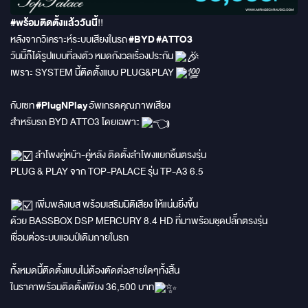
#พร้อมติดตั้งแล้ววันนี้
!!
หลังจากวิเคราะห์ระบบเสียงในรถ
#BYD
#ATTO3
วันนี้ก็ได้รูปแบบที่ลงตัว หมดกังวลเรื่องประกัน
เพราะ SYSTEM นี้ติดตั้งแบบ PLUG&PLAY
กับเซท
#PlugNPlay
อัพเกรดคุณภาพเสียง
สำหรับรถ BYD ATTO3 โดยเฉพาะ
ลำโพงคู่หน้า-คู่หลัง ติดตั้งลำโพงแยกชิ้นตรงรุ่น
PLUG & PLAY จาก TOP-PALACE รุ่น TP-A3 6.5
เพิ่มพลังเบส พร้อมเสริมมิติเสียง ให้แน่นยิ่งขึ้น
ด้วย BASSBOX DSP MERCURY 8.4 HD ที่มาพร้อมชุดปลั๊กตรงรุ่น
เชื่อมต่อระบบแอมป์เดิมภายในรถ
ทั้งหมดนี้ติดตั้งแบบไม่ต้องตัดต่อสายใดๆทั้งสิ้น
ในราคาพร้อมติดตั้งเพียง 36,500 บาท