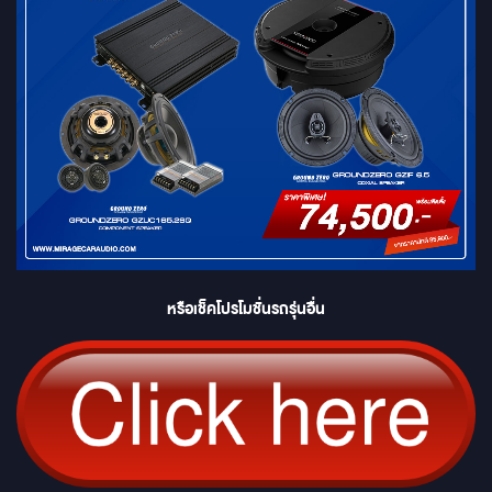
หรือเช็คโปรโมชั่นรถรุ่นอื่น