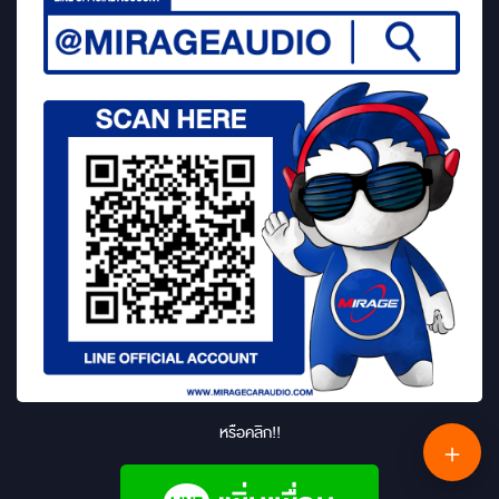
หรือคลิก!!
＋