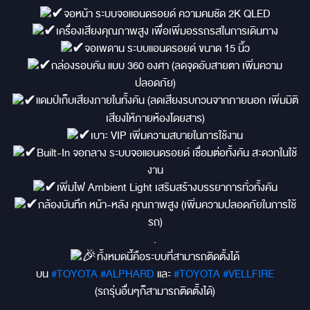
จอหน้า ระบบจอแอนดรอยด์ ความคมชัด 2K QLED
เครื่องเสียงคุณภาพสูง เพื่อเพิ่มอรรถรสในการเดินทาง
จอเพดาน ระบบแอนดรอยด์ ขนาด 15 นิ้ว
กล่องรอบคัน แบบ 360 องศา (ลดจุดอับสายตา เพิ่มความ
ปลอดภัย)
แดมป์เก็บเสียงภายในทั้งคัน (ลดเสียงรบกวนจากภายนอก เพิ่มมิติ
เสียงให้ภายห้องโดยสาร)
เบาะ VIP เพิ่มความสบายในการใช้งาน
Built-In จอกลาง ระบบจอแอนดรอยด์ เชื่อมต่อทั้งคัน สะดวกในใช้
งาน
เพิ่มไฟ Ambient Light เสริมสร้างบรรยาการทั่วทั้งคัน
กล้องบันทึก หน้า-หลัง คุณภาพสูง (เพิ่มความปลอดภัยในการใช้
รถ)
.
ทั้งหมดนี้คือระบบที่สามารถติดตั้งได้
บน
#TOYOTA
#ALPHARD
และ
#TOYOTA
#VELLFIRE
(รถรุ่นอื่นๆก็สามารถติดตั้งได้)
.