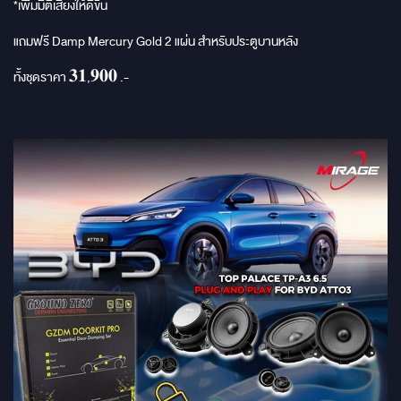
*เพิ่มมิติเสียงให้ดีขึ้น
แถมฟรี Damp Mercury Gold 2 แผ่น สำหรับประตูบานหลัง
ทั้งชุดราคา 𝟑𝟏,𝟗𝟎𝟎 .-