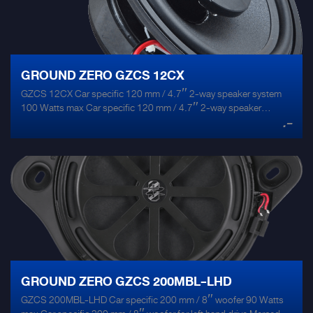
GROUND ZERO GZCS 12CX
GZCS 12CX Car specific 120 mm / 4.7″ 2-way speaker system
100 Watts max Car specific 120 mm / 4.7″ 2-way speaker
.-
system for Mercedes 2-way speaker system Suitable for Mercedes
W124 series Coated paper cone Rubber surround Resonance free
steel basket 13 mm / 0.51″ Mylar tweeter Car specific DIN
connection 1 pair / package
GROUND ZERO GZCS 200MBL-LHD
GZCS 200MBL-LHD Car specific 200 mm / 8″ woofer 90 Watts