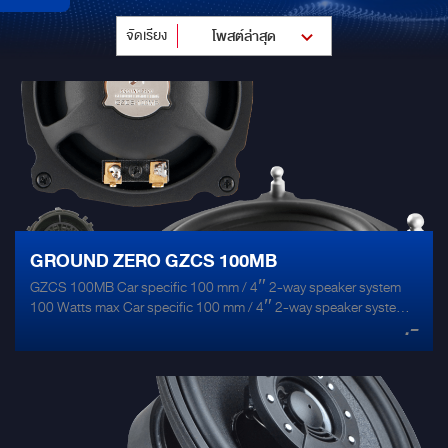
จัดเรียง
โพสต์ล่าสุด
GROUND ZERO GZCS 100MB
GZCS 100MB Car specific 100 mm / 4″ 2-way speaker system
100 Watts max Car specific 100 mm / 4″ 2-way speaker system
.-
for Mercedes 2-way speaker system Made in Korea Aluminum
cone Rubber surround Aluminum cast housing Neodymium motor
25 mm / 1″ silk dome tweeter Car specific connection 1 pair /
package