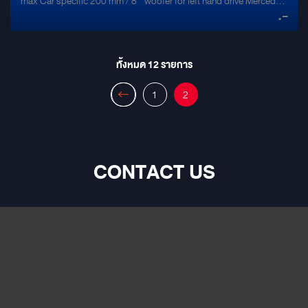
max Car specific 200 mm / 8″ woofer for left hand drive Mercedes
.-
8″ car specific woofer Right hand drive vehicles / driver´s side
Pressed paper-fiber cone Resonance free steel basket
Neodymium motor Car specific connection 1 piece / package
ทั้งหมด
12
รายการ
1
2
CONTACT US