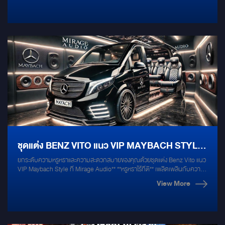
ชุดแต่ง BENZ VITO แนว VIP MAYBACH STYLE
ยกระดับความหรูหราและความสะดวกสบายของคุณด้วยชุดแต่ง Benz Vito แนว
โดย MIRAGE AUDIO
VIP Maybach Style ที่ Mirage Audio** **หรูหราไร้ที่ติ** เพลิดเพลินกับความ
หรูหราที่เต็มเปี่ยมด้วยการออกแบบที่โดดเด่นและปราณีตของ Maybach Style
View More
ที่เรานำมาสู่ Benz Vito ของคุณ ตั้งแต่การตกแต่งภายในที่ใช้วัสดุคุณภาพสูง
เช่น หนังแท้ที่นุ่มนวลและคาร์บอนไฟเบอร์ ไปจนถึงการตกแต่งภายนอกที่เป็น
เอกลักษณ์ ทำให้รถของคุณดูโดดเด่นและหรูหราในทุกๆ สถานการณ์
**ประสบการณ์การเดินทางระดับ VIP** การตกแต่งภายในได้รับการออกแบบ
เพื่อให้คุณสัมผัสประสบการณ์การเดินทางระดับ VIP ด้วยที่นั่งแบบ Captain