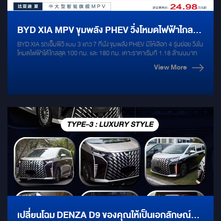
BYD XIA MPV ขุมพลัง PHEV วิ่งโหมดไฟฟ้าไกล
BYD XIA รถเอ็มพีวี แบบ 3 แถว 7 ที่นั่ง ขุมพลัง PHEV มีให้เลือก 4 รุ่นย่อย วิ่งใน
สุด 180 กม. เคาะราคาเริ่มที่ 1.18 ล้านนบาท
โหมดไฟฟ้าได้ไกลสุด 100 กม. และ 180 กม. เคาะราคาเริ่มที่ 1.18 ล้านนบาท
View More
เปลี่ยนโฉม DENZA D9 ของคุณให้เป็นเอกลักษณ์