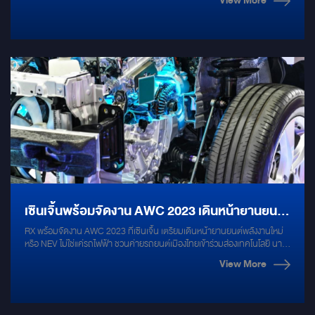
เสียงชุดลำโพง #MERCURY
View More
ร่วมสำหรับคู่หลัง MERCURY C60 ☑ เพิ่มมิติเสียงเบส พร้อมเสริมกำลังขับ
ด้วย SUBBOX ALL IN ONE MERCURY DSP 8.4 HD ☑ เพิ่มความเงียบ
ลดเสียงจากภายนอก ด้วย DAMP GROUNDZERO DOORKIT PRO
เซินเจิ้นพร้อมจัดงาน AWC 2023 เดินหน้ายานยนต์
RX พร้อมจัดงาน AWC 2023 ที่เซินเจิ้น เตรียมเดินหน้ายานยนต์พลังงานใหม่
พลังงานใหม่ ไม่ใช่แค่รถไฟฟ้า
หรือ NEV ไม่ใช่แค่รถไฟฟ้า ชวนค่ายรถยนต์เมืองไทยเข้าร่วมส่องเทคโนโลยี นาย
บรู๊ซ ชู ผู้จัดการโครงการ อาร์เอ็กซ์ เกรทเทอร์ ไชน่า หรือ RX กล่าวว่า จากการ
View More
ที่จีนเป็นศูนย์กลางการผลิตยานยนต์และตลาดผู้ใช้ยานยนต์ที่ใหญ่ที่สุดในโลก
มาอย่างต่อเนื่องนานถึง 14 ปี เพราะการผลิตยานยนต์ของจีนไม่ได้ผลิตใช้ใน
ประเทศเท่านั้น แต่จีนได้ส่งออกไปจำหน่ายทั่วโลก ไตรมาส 1/66 ของปีนี้จีนได้
กลายเป็นประเทศส่งออกยานยนต์ที่ใหญ่ที่สุดในโลก โดยส่งออกทั้งหมด