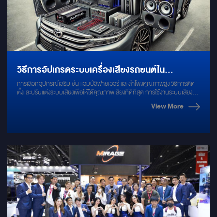
วิธีการอัปเกรดระบบเครื่องเสียงรถยนต์ใน
การเลือกอุปกรณ์เสริมเช่น แอมป์ลิฟายเออร์ และลำโพงคุณภาพสูง วิธีการติด
TOYOTA ALPHARD 40 ให้มีคุณภาพเสียงระดับ
ตั้งและปรับแต่งระบบเสียงเพื่อให้ได้คุณภาพเสียงที่ดีที่สุด การใช้งานระบบเสียง
แบบ Multi-Zone สำหรับผู้โดยสารที่นั่งต่างกัน รีวิวอุปกรณ์เสริมที่ช่วยเพิ่ม
HI-FI
View More
คุณภาพเสียง