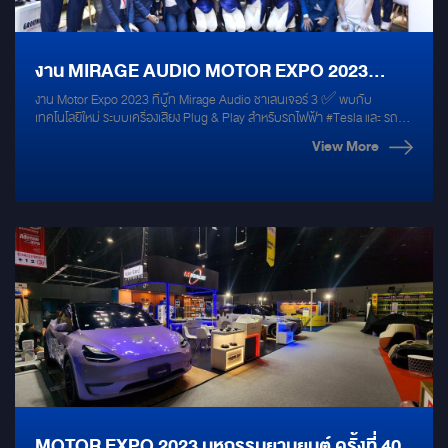
งาน MIRAGE AUDIO MOTOR EXPO 2023
งาน Motor Expo 2023 ที่บู๊ท Mirage Audio ชาเลนเจอร์ 3 ✅️ พบกับ
เครื่องเสียงรถยนต์อันดับหนึ่ง ประสบความสำเร็จ
เทคโนโลยีใหม่ ระบบเครื่องเสียง Plug & Play สำหรับรถไฟฟ้า #Tesla และ รถ
ยุโรปทุกรุ่น ✅️ เปิดตัว Esatto Brand ดังจาก Italy ชุดเครื่องเสียงระดับ Hi End
ด้วยดี ขอขอบพระคุณลูกค้าทุกๆท่าน และ ทีมงาน
View More
พร้อมระบบ Plug & Play บนรถ Demo Car Tesla ✅️ พบกับเครื่องเสียง
รถยนต์ Ground Zero Ultra ระดับล้าน เสียงเพราะที่สุดแห่งปี 2023 บนรถไฟฟ้า
MIRAGE ทุกๆคน
MG Maxus9 ✅️ Subbox 10" ใหม่ล่าสุดจาก Mercury DSP 10.4HD ขับ
ลำโพงได้อีก 4CH พร้อม BT hires #Promotion ร้อนแรงที่สุดในรอบปี ผ่อน
0% สูงสุด 10 เดือน!! รับจองชุดเครื่องเสียงในงาน MotorExpo พร้อมติดตั้งฟรี
ทุกชุด #mirageaudio #motorexpo2023 #alpine #mercury #esatto
#groundzero #alphacoutic
MOTOR EXPO 2023 มหกรรมยานยนต์ ครั้งที่ 40