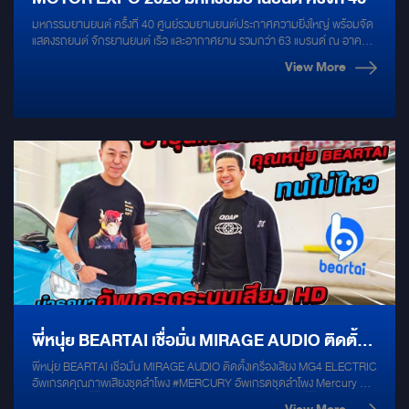
มหกรรมยานยนต์ ครั้งที่ 40 ศูนย์รวมยานยนต์ประกาศความยิ่งใหญ่ พร้อมจัด
แสดงรถยนต์ จักรยานยนต์ เรือ และอากาศยาน รวมกว่า 63 แบรนด์ ณ อาคาร
ชาลเลนเจอร์ IMPACT เมืองทองธานี ระหว่างวันที่ 30 พฤศจิกายน - 11
View More
ธันวาคม นี้
พี่หนุ่ย BEARTAI เชื่อมั่น MIRAGE AUDIO ติดตั้ง
พี่หนุ่ย BEARTAI เชื่อมั่น MIRAGE AUDIO ติดตั้งเครื่องเสียง MG4 ELECTRIC
เครื่องเสียง MG4 ELECTRIC อัพเกรดคุณภาพ
อัพเกรดคุณภาพเสียงชุดลำโพง #MERCURY อัพเกรดชุดลำโพง Mercury Set
DSP สุดคุ้ม ☑ ลำโพงแยกชิ้นสำหรับคู่หน้า MERCURY R62 ☑ ลำโพงแกน