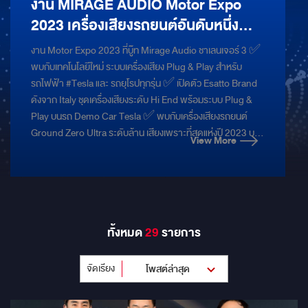
งาน MIRAGE AUDIO Motor Expo
2023 เครื่องเสียงรถยนต์อันดับหนึ่ง
ประสบความสำเร็จด้วยดี ขอ
งาน Motor Expo 2023 ที่บู๊ท Mirage Audio ชาเลนเจอร์ 3 ✅️
ขอบพระคุณลูกค้าทุกๆท่าน และ ทีมงาน
พบกับเทคโนโลยีใหม่ ระบบเครื่องเสียง Plug & Play สำหรับ
MIRAGE ทุกๆคน
รถไฟฟ้า #Tesla และ รถยุโรปทุกรุ่น ✅️ เปิดตัว Esatto Brand
ดังจาก Italy ชุดเครื่องเสียงระดับ Hi End พร้อมระบบ Plug &
Play บนรถ Demo Car Tesla ✅️ พบกับเครื่องเสียงรถยนต์
Ground Zero Ultra ระดับล้าน เสียงเพราะที่สุดแห่งปี 2023 บน
View More
รถไฟฟ้า MG Maxus9 ✅️ Subbox 10" ใหม่ล่าสุดจาก
Mercury DSP 10.4HD ขับลำโพงได้อีก 4CH พร้อม BT hires
#Promotion ร้อนแรงที่สุดในรอบปี ผ่อน 0% สูงสุด 10 เดือน!!
รับจองชุดเครื่องเสียงในงาน MotorExpo พร้อมติดตั้งฟรีทุกชุด
#mirageaudio #motorexpo2023 #alpine #mercury
ทั้งหมด
29
รายการ
#esatto #groundzero #alphacoutic
จัดเรียง
โพสต์ล่าสุด