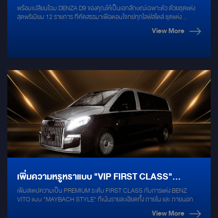
พร้อมเปลี่ยนโฉม DENZA D9 ของคุณให้เป็นเอกลักษณ์เฉพาะตัว ด้วยชุดแต่ง
เฉพาะตัว ด้วยชุดแต่งสุดพรีเมียม 12 รายการ ที่คัด
สุดพรีเมียม 12 รายการ ที่คัดสรรมาเพื่อตอบโจทย์ทุกไลฟ์สไตล์ ชุดแต่ง
BODYKIT DENZA D9: BLACK EDITION PRO: ดุดัน สปอร์ต เร้าใจ BLACK
สรรมาเพื่อตอบโจทย์ทุกไลฟ์สไตล์
View More
EDITION STANDARD: สมดุลระหว่างความหรูหราและสปอร์ต LUXURY
STYLE: หรูหราสง่างาม คลาสสิก อุปกรณ์เสริมอื่นๆ: ไฟท้าย D-PILLAR
LIGHT: ดีไซน์โฉบเฉี่ยว สร้างความโดดเด่นยามค่ำคืน ไฟ Daytime Running
Light: 2 ดีไซน์ให้เลือก เปลี่ยนโฉมหน้ารถให้ดูทันสมัย พื้นไม้ลามิเนต: เพิ่มความ
หรูหราภายในห้องโดยสาร จอเพดาน: สร้างบรรยากาศที่ผ่อนคลาย เพิ่มความ
สะดวกสบายในการเดินทาง สครัปเพลท: ป้องกันรอยขีดข่วน บ่งบอกความเป็น
เจ้าของ บันไดสไลด์ไฟฟ้า: ขึ้น-ลงสะดวกสบายยิ่งขึ้น ไฟส่องสว่างประตูท้าย: เพิ่ม
ความปลอดภัยและสะดวกในการใช้งาน ราง Slide ไฟฟ้า เบาะหลังแถว 3: เพิ่ม
พื้นที่เก็บสัมภาระ ทำไมต้องเลือกชุดแต่งของเรา: ออกแบบมาเฉพาะ: สำหรับ
DENZA D9 โดยเฉพาะ เข้ารูปพอดี วัสดุคุณภาพสูง: ทนทาน สวยงาม ติดตั้ง
ง่าย: โดยช่างผู้ชำนาญการ รับประกันคุณภาพ: มั่นใจได้ในทุกชิ้นงาน เปลี่ยนรถ
ของคุณให้เป็นเอกลักษณ์เฉพาะตัว ด้วยชุดแต่ง DENZA D9 ที่ตอบโจทย์ทุก
ความต้องการ
เพิ่มความหรูหราแบบ "VIP FIRST CLASS"
เพิ่มสเตปความเป็น PREMIUM ระดับ FIRST CLASS กับการแต่ง BENZ
MAYBACH STYLE 3 แบบ 3 สไตล์ ในรถ
VITO แบบ "MAYBACH STYLE" ที่เน้นรายละเอียดทั้ง ภายใน และ ภายนอก
MERCEDES-BENZ VITO
View More