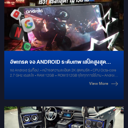
Seat ที่สามารถปรับเอนนอนได้อย่างสมบูรณ์แบบ พร้อมด้วยระบบนวด เพื่อให้
คุณรู้สึกผ่อนคลายตลอดการเดินทาง และจอ Moniter ควบคุมเพื่อสะดวกใน
การใช้งาน และ Function การปรับ Ambient light ภายในรถ รวมถึงระบบเบาะคู่
หน้า Slide ไฟฟ้าทำงานอัตโนมัติ **ระบบเครื่องเสียงที่เหนือชั้น** เพลิดเพลินกับ
เสียงเพลงโปรดของคุณด้วยระบบเครื่องเสียงระดับพรีเมียมจาก Mirage Audio
ที่เราได้ติดตั้งใน Benz Vito ของคุณ ด้วยลำโพงคุณภาพสูงและการปรับแต่งเสียง
ที่เป็นเอกลักษณ์ ทำให้คุณสัมผัสถึงคุณภาพเสียงที่ยอดเยี่ยมทุกครั้งที่ขับขี่
**เทคโนโลยีที่ทันสมัย** เพลิดเพลินกับเทคโนโลยีที่ทันสมัยด้วยหน้าจอสัมผัส
ขนาดใหญ่ อัพเกรดด้วยระบบ Apple TV หรือ การเล่นเกมส์ playstation 5 และ
ระบบความบันเทิงที่ครบครัน ไม่ว่าคุณจะเดินทางไกลหรือใกล้ ทุกการเดินทาง
ของคุณจะเต็มไปด้วยความสะดวกสบายและความบันเทิง **ปรับแต่งตามความ
อัพเกรด จอ ANDROID ระดับเทพ เสป็คสูงสุด
ต้องการของคุณ** ที่ Mirage Audio เราเข้าใจว่าความต้องการของแต่ละคนไม่
เหมือนกัน ดังนั้นเราจึงมีบริการปรับแต่งรถตามความต้องการของคุณ ไม่ว่าจะ
จอ Android รุ่นท็อป: • หน้าจอความละเอียด 2K สุดคมชัด • CPU Octa-core
เป็นการเลือกวัสดุ สี หรือฟังก์ชั่นต่างๆ ที่คุณต้องการ **พร้อมให้บริการคุณวัน
RAM 12GB ROM 512GB + เครื่องเสียงรถยนต์
2.7 GHz แรงสะใจ • RAM 12GB + ROM 512GB จุใจทุกการใช้งาน • Android
นี้** อย่ารอช้า ยกระดับการเดินทางของคุณด้วยชุดแต่ง Benz Vito แนว VIP
13 - เสถียร เร็ว ลื่น ทุกแอพพลิเคชั่น
Maybach Style จาก Mirage Audio ติดต่อเราเพื่อรับคำปรึกษาและดูตัวอย่าง
คุณภาพสูง จาก MIRAGE AUDIO
View More
ผลงานของเราได้ที่โชว์รูม Mirage Audio วันนี้