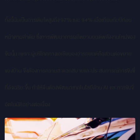
ทั้งนี้นับเป็นการเติบโตสูงถึง 97% และ 94% เมื่อเทียบกับปีก่อน
หน้าตามลำดับ ซึ่งการพัฒนาการผลิตยานยนต์พลังงานใหม่ของ
จีนนั้น เพราะผู้บริโภคทางเอเชียมองว่ารถยนต์คือส่วนต่อขยาย
ของบ้าน จึงต้องการความสะดวกสบายและประสบการณ์การขับขี่
ที่อัจฉริยะขึ้น ทำให้จีนต้องพัฒนาเทคโนโลยีด้าน AI และการขับขี่
อัตโนมัติอย่างต่อเนื่อง