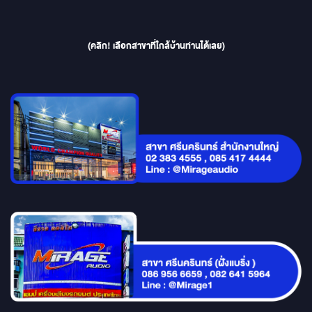
(คลิก! เลือกสาขาที่ใกล้บ้านท่านได้เลย)