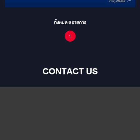
10,900 .-
Auto ซึ่งเป็นเทคโนโลยีแห่งยุค จะทำให้คุณสามารถเข้าถึงข้อมูลความ
บันเทิงในรถยนต์ได้อย่างง่ายดาย อีกทั้งเพิ่มสุนทรียภาพทางอารมณ์ได้
มากขึ้นด้วยการเชื่อมต่อ KTA-450 Power pack แอมพลิไฟเออร์เพื่อ
ทั้งหมด
9
รายการ
ประสิทธิภาพของเสียงอันยอดเยี่ยม คุณสามารถสั่งงานด้วยเสียง โดยไม่
จำเป็นต้องละสายตาจากท้องถนน อีกทั้งระบบนำทางแบบออนไลน์ที่มอบ
1
มาให้นั้นไม่ว่าจะเป็น Apple Map หรือ Google Map ต่างก็ให้ความ
ละเอียดแม่นยำสูง จึงทำให้การเดินทางของคุณสะดวกสบายและมีความสุข
ยิ่งขึ้น
CONTACT US