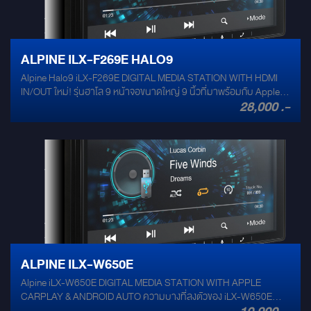
ละเอียดแม่นยำสูง จึงทำให้การเดินทางของคุณสะดวกสบายและมีความสุข
ยิ่งขึ้น
ALPINE ILX-F269E HALO9
Alpine Halo9 iLX-F269E DIGITAL MEDIA STATION WITH HDMI
IN/OUT ใหม่! รุ่นฮาโล 9 หน้าจอขนาดใหญ่ 9 นิ้วที่มาพร้อมกับ Apple
28,000 .-
CarPlay และ Android Auto ที่จะทำให้การเดินทางของคุณสะดวกสบายยิ่ง
ขึ้น ด้วยการดีไซน์หน้าจอแบบลอยตัวจึงทำให้สามารถติดตั้งได้กับรถทุก
คัน และยังปรับมุมมองได้เหมาะสมตามต้องการ อีกทั้งเทคโนโลยีที่ล้ำสมัย
อย่าง CarPlay และ Android Auto นั้นจะเชื่อมต่อกับโทรศัพท์มือถือของ
คุณ ทำให้สามารถใช้งานแอพพลิเคชั่นเกี่ยวกับ in-car infotainment ได้ใน
ขณะขับขี่ ไม่ว่าจะเป็นการสั่งงานด้วยเสียง ฟังเพลง หรือ การใช้แผนที่
นำทางไม่ว่าจะเป็น Apple map หรือ Google map ที่มีความแม่นยำสูง
ALPINE ILX-W650E
Alpine iLX-W650E DIGITAL MEDIA STATION WITH APPLE
CARPLAY & ANDROID AUTO ความบางที่ลงตัวของ iLX-W650E
หน้าจอขนาด 7 นิ้ว 2 DIN ที่มาพร้อมกับ Apple CarPlay และ Android