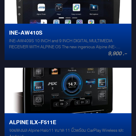
INE-AW410S
INE-AW409S 10 INCH and 9 INCH DIGITAL MULTIMEDIA
RECEIVER WITH ALPINE OS The new ingenious Alpine iNE-
9,900 .-
AW409S, 9-inch and 10-inch touchscreen display with provide a
friendly GUI and work with Alpine OS. The Alpine iNE-AW409S
can supports more application more fun, Makes your journey
brighter and enlightened. Boost up your sound with Alpine sound
quality.
ALPINE ILX-F511E
จอแสดงผล Alpine Halo11 ขนาด 11 นิ้วพร้อม CarPlay Wireless และ