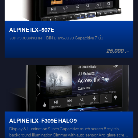
ALPINE ILX-507E
จอติดรถยนต์ขนาด 1 DIN มาพร้อมจอ Capacitive 7 นิ้ว
25,000 .-
ALPINE ILX-F309E HALO9
Display & Illumination 9 inch Capacitive touch screen 8 stylish
background illumination Dimmer with auto sensor Anti glare screen