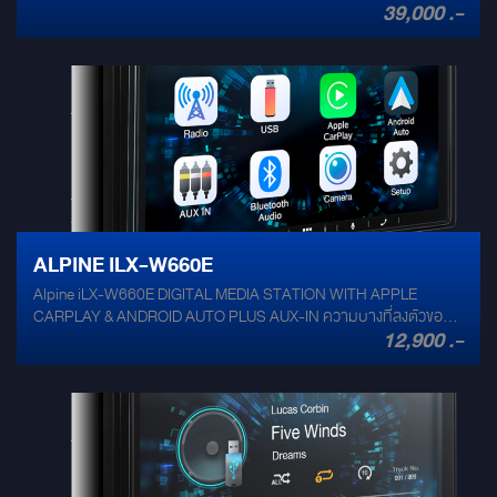
39,000 .-
Media CarPlay Android Auto Radio tuner DAB USB for music and
VDO MP3/WMA/AAC/FLAC/MP4/AVI/MKV Bluetooth phone and
music streaming HDMI AUX Sound & Tuning Bass Engine SQ Dual
HD EQ 6 CH time correction X-Over 3 Preout 4V. TuneIt
application Connections 1 x HDMI input 1 x USB 1 x AUX input 3.5
mm jack 1 x camera input GPS antenna input 3 Preout 4V. Steering
wheel remote control
ALPINE ILX-W660E
Alpine iLX-W660E DIGITAL MEDIA STATION WITH APPLE
CARPLAY & ANDROID AUTO PLUS AUX-IN ความบางที่ลงตัวของ
12,900 .-
iLX-W660E หน้าจอขนาด 7 นิ้ว 2 DIN ที่มาพร้อมกับ Apple CarPlay
และ Android Auto และตัวนี้ได้เพิ่มฟังก์ชั่นของ AUX-IN ซึ่งเป็นเทคโนโลยี
แห่งยุค จะทำให้คุณสามารถเข้าถึงข้อมูลความบันเทิงในรถยนต์ได้อย่าง
ง่ายดาย อีกทั้งเพิ่มสุนทรียภาพทางอารมณ์ได้มากขึ้นด้วยการเชื่อมต่อ
KTA-450 หรือ KTA-200M Power pack แอมพลิไฟเออร์เพื่อ
ประสิทธิภาพของเสียงอันยอดเยี่ยม คุณสามารถสั่งงานด้วยเสียง โดยไม่
จำเป็นต้องละสายตาจากท้องถนน อีกทั้งระบบนำทางแบบออนไลน์ที่มอบ
มาให้นั้นไม่ว่าจะเป็น Apple Map หรือ Google Map ต่างก็ให้ความ