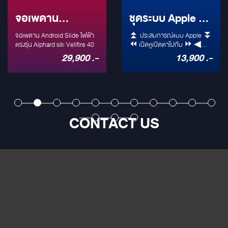
จอเพดาน
ชุดระบบ Apple TV
Android Slide
สำหรับรถ Alphard
จอเพดาน Android Slide ไฟฟ้า
⏫ ประสบการณ์แบบ Apple ⏬
ไฟฟ้าตรงรุ่น
ตรงรุ่น Alphard และ Vellfire 40
40
⏪ เปิดหูเปิดตาไปกับ ⏩ ◀
ประสบการณ์ระดับ ▶ ❇ โรง
29,900 .-
13,900 .-
Alphard และ
ภาพยนตร์ ❇
Vellfire 40
CONTACT US