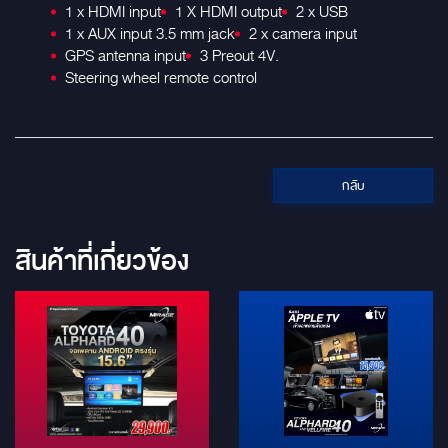
1 x HDMI input
1 X HDMI output
2 x USB
1 x AUX input 3.5 mm jack
2 x camera input
GPS antenna input
3 Preout 4V.
Steering wheel remote control
กลับ
สินค้าที่เกี่ยวข้อง