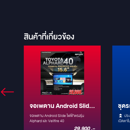
สินค้าที่เกี่ยวข้อง
จอเพดาน Android Slide
ชุดร
ม่
ไฟฟ้าตรงรุ่น Alphard และ
สำหร
จอเพดาน Android Slide ไฟฟ้าตรงรุ่น
⏫ ประสบ
Vellfire 40
Alphard และ Vellfire 40
เปิดตาไปกับ ⏩ ◀ ป
โรงภาพ
 .-
29,900 .-