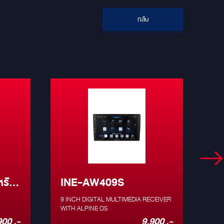
กลับ
หรับ
INE-AW409S
I
9 INCH DIGITAL MULTIMEDIA RECEIVER
INE
WITH ALPINE OS
DIG
ALPINE OS T
900 .-
9,900 .-