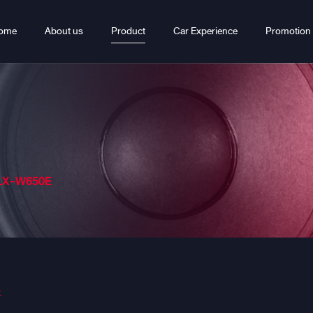
ome
About us
Product
Car Experience
Promotion
ILX-W650E
k