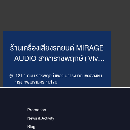
ร้านเครื่องเสียงรถยนต์ MIRAGE
AUDIO สาขาราชพฤกษ์ ( Vivi
Mirage )
121 1 ถนน ราชพฤกษ์ แขวง บางระมาด เขตตลิ่งชัน
กรุงเทพมหานคร 10170
,
094-964-4445
02-432-2295
LINE ID : @MirageRP
Promotion
News & Activity
Get Direction
ข้อมูลสาขา
Blog