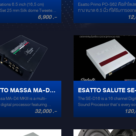
ations 6.5 inch (16,5 cm)
Esatto Primo PO-S62 คือลำโพงแย
IAL SET
 Set 25 mm Silk dome Tweeter
ทาง ขนาด 6.5 นิ้ว ที่ได้รับการออ
6,900 .-
12,
0 Watts Minimum Amplifier
เพื่อมอบประสบการณ์เสียงที่สมจริ
30 Watts Frequency Response:
พลังสำหรับผู้ที่หลงใหลในเสียงดนตร
 20 kHz
คุณภาพสูงในรถยนต์ของคุณ คุณสมบัติ
เด่น: เสียงที่คมชัดและสมจริง: ด้วยวอยซ์
คอยล์ KSV และไดอะแฟรม Mylar D
ทำให้มั่นใจได้ถึงเสียงร้องที่ใสสะอา
ละเอียดเสียงที่ครบถ้วน วัสดุคุณภา
กรวยลำโพงทำจาก Polypropylene ที
หนักเบาแต่แข็งแรง ช่วยให้ทนทานต่อ
สะเทือนได้ดี การปรับจูนเสียงที่แม่
สโอเวอร์ที่ออกแบบมาเป็นพิเศษช่วย
แยกความถี่เสียงมีความสมดุลและลง
TTO MASSA MA-D4
ESATTO SALUTE SE
เสียงที่ทรงพลัง: รองรับกำลังขับสูงส
100W RMS / 200W MAX ให้เสียงเ
sa MA-D4 MKIII is a multi-
The SE-D16 is a 16 channel Digi
I DSP AMPLIFIER
DSP AMPLIFIER
หนักแน่นและเสียงโดยรวมที่เต็มอิ่ม ติ
 digital processor featuring
Sound Processor that’s every s
ง่ายและเข้ากันได้กับรถยนต์หลากหลา
32,000 .-
120,
nput, capable of transforming
tuner’s dream, with flexible appli
ออกแบบมาเพื่อให้ติดตั้งได้ง่ายและเข
y OEM or after-market system
and onboard tuning tools that wil
รถยนต์หลากหลายประเภท เหมาะสำหรั
high-performance system.
out the full potential of your musi
ที่ต้องการอัพเกรดระบบเสียงในรถยน
คุณภาพเสียงที่ดียิ่งขึ้น ผู้ที่ชื่นชอบ