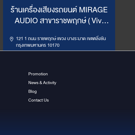
ร้านเครื่องเสียงรถยนต์ MIRAGE
AUDIO สาขาราชพฤกษ์ ( Vivi
Mirage )
121 1 ถนน ราชพฤกษ์ แขวง บางระมาด เขตตลิ่งชัน
กรุงเทพมหานคร 10170
,
094-964-4445
02-432-2295
LINE ID : @MirageRP
Promotion
News & Activity
Get Direction
ข้อมูลสาขา
Blog
Contact Us