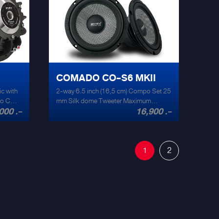
ที่
unrivaled auditory experience. From the
งใน
sleek exterior design to the finest quality
62 จะ
materials, Salute exemplifies Italian
น
craftsmanship at its finest. Impeccable
ับใจ
attention to detail and uncompromising
บถาม
quality ensure a luxurious and
ั้ง
sophisticated audio solution that
ียง
COMADO CO-S6 MKII
surpasses expectations. Salute’s
แยกชิ้น
advanced audio technologies and
ic with
2-way 6.5 inch (16,5 cm) Compo Set 25
proprietary algorithms harmoniously
6.5 cm
ado CO-
mm Silk dome Tweeter Maximum
blend to create precise imaging,
000 .-
16,900 .-
type
-clear
Amplifier Power: 150 Watts Minimum
expansive soundstages, and
 W*2
Amplifier Power: 30 Watts Frequency
breathtaking dynamics. Revel in the
Response: 50 Hz – 21 kHz
deepest bass and delicate highs as your
favorite tracks come alive with
1
2
 m)*2
unparalleled clarity and precision.
 30,000