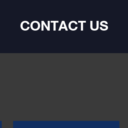
expectations. Salute’s
d audio technologies and
ary algorithms harmoniously
CONTACT US
 create precise imaging,
ve soundstages, and
king dynamics. Revel in the
bass and delicate highs as your
 tracks come alive with
eled clarity and precision.