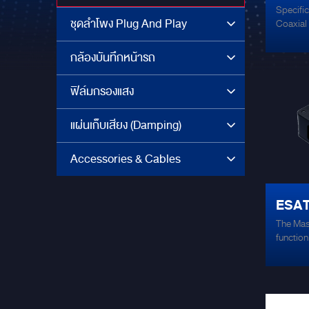
Specific
COAX
ชุดลำโพง Plug And Play
Coaxial
Max. 12
Power: 
กล้องบันทึกหน้ารถ
55 Hz –
ฟิล์มกรองแสง
แผ่นเก็บเสียง (Damping)
Accessories & Cables
ESA
The Mas
MKII
function
analog i
ordinar
into a 