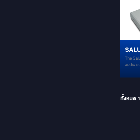
SALU
The Salu
AMPL
audio se
Italy, d
discerni
in the e
excellen
meticulo
ทั้งหมด
unrivaled 
sleek ex
material
craftsma
attentio
quality 
sophisti