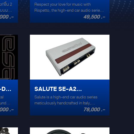
กชิ้น 2
Respect your love for music with
COMPONENT SEPAKERS
กแบบมา
Rispetto, the high-end car audio series
000 .-
49,500 .-
งและทรง
designed to captivate your senses. Its
ี
premium, signature series status
ensures an immersive audio experience
like no other. Handcrafted in Italy,
ome
Rispetto exemplifies the perfect
ดและราย
harmony of craftsmanship and cutting-
พสูง:
edge technology. Immerse yourself in
่มีน้ำ
rich, detailed sound, tailored for true
แรงสั่น
audiophiles who demand the best. With
นยำ: ครอ
Rispetto, every note and every beat will
ให้การ
resonate with unparalleled clarity and
ตัว พลัง
depth. Elevate your driving experience
-D16
SALUTE SE-A2
ุด
and honor your passion for music with
บสที่
the exquisite elegance of Rispetto.
tal
Salute is a high-end car audio series
AMPLIFIER
ดตั้ง
ound
meticulously handcrafted in Italy,
ยรุ่น:
000 .-
78,000 .-
cation
designed exclusively for the discerning
้ากับ
l bring
audiophile. Immerse yourself in the
บ: ผู้
c.
epitome of automotive sound
ต์ให้มี
excellence, where every detail is
การฟัง
meticulously engineered to deliver an