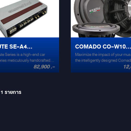
เพลงหลากหลายแนวและต้องการเสียง
สมจริง ผู้ที่มองหาลำโพงคุณภาพสู
ราคาที่คุ้มค่า Esatto Primo PO-S
เปลี่ยนทุกการเดินทางของคุณให้เป็
ประสบการณ์การฟังเพลงที่น่าประท
ติดต่อ Mirage Car Audio เพื่อสอ
ข้อมูลเพิ่มเติมหรือนัดหมายการติดต
#Esatto #PrimoPOS62 #เครื่องเส
TE SE-A4
COMADO CO-W10
รถยนต์ #MirageCarAudio #ลำโพง
te Series is a high-end car
#เครื่องเสียง Specifications Speaker:
Maximize the impact of your mus
IFIER
SUBWOOFER
ries meticulously handcrafted in
Separate type, 2 way: Woofer 1
the intelligently designed Com
82,900 .-
12,
esigned exclusively for the
cone type Tweeter 2.5 cm dome 
W10 subwoofer, ensuring crystal
ng audiophile. Immerse yourself
Normal Handling Power*1 : 100
bass notes.
pitome of automotive sound
Rated power : 60 W*2 Rated
ce, where every detail is
impedance : 3 Ω Output sound
usly engineered to deliver an
pressure level : 87±2 dB (1 W, 1
11
รายการ
auditory experience. From the
Effective frequency range : 55 –
terior design to the finest quality
Hz*2
s, Salute exemplifies Italian
nship at its finest. Impeccable
n to detail and uncompromising
ensure a luxurious and
cated audio solution that