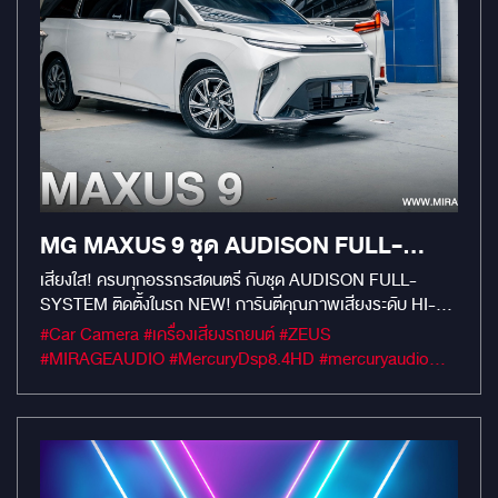
MG MAXUS 9 ชุด AUDISON FULL-
SYSTEM พร้อมระบบจอหัวหมอน
เสียงใส! ครบทุกอรรถรสดนตรี กับชุด AUDISON FULL-
SYSTEM ติดตั้งในรถ NEW! การันตีคุณภาพเสียงระดับ HI-
ANDROID ขนาด 13"
RES
#Car Camera #เครื่องเสียงรถยนต์ #ZEUS
#MIRAGEAUDIO #MercuryDsp8.4HD #mercuryaudio
#mirageaudioสำนักงานใหญ่ #MirageRatchapreuk