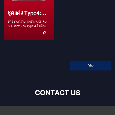
ชุดแต่ง Type4:
Benz Vito ชุดแต่ง
ยกระดับความหรูหราเหนือระดับ
Maybach Style
กับ Benz Vito Type 4 ในสไตล์
Maybach สัมผัสประสบการณ์
0 .-
การเดินทางที่เหนือชั้นกว่าใคร
หากคุณกำลังมองหารถตู้หรูที่
ผสมผสานความสง่างามและ
ฟังก์ชันการใช้งานได้อย่างลงตัว
ชุดแต่ง Benz Vito Type 4 ใน
สไตล์ Maybach คือคำตอบที่คุณ
ตามหา ด้วยการออกแบบที่ได้รับ
กลับ
แรงบันดาลใจจากรถยนต์ระดับเรือ
ธงอย่าง Maybach ทำให้ Benz
Vito ของคุณกลายเป็นรถยนต์
หรูหราที่โดดเด่นไม่เหมือนใคร จุด
เด่นของชุดแต่ง: ดีไซน์หรูหรา สไตล์
CONTACT US
Maybach: ทุกองค์ประกอบของ
ชุดแต่งถูกออกแบบมาเพื่อสะท้อน
ถึงความหรูหราและความสง่างาม
ของแบรนด์ Maybach ตั้งแต่กระจัง
หน้า ไปจนถึงล้ออัลลอยด์ดีไซน์
พิเศษ วัสดุคุณภาพสูง: เราใช้วัสดุ