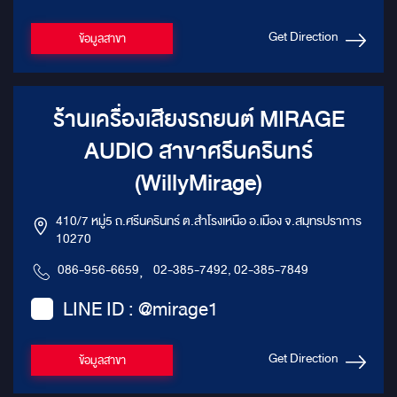
สไตล์ Maybach สำหรับ Benz
Vito? ยกระดับภาพลักษณ์: ทำให้
Get Direction
ข้อมูลสาขา
รถของคุณดูโดดเด่นและมีระดับ
มากยิ่งขึ้น เพิ่มมูลค่า: ชุดแต่ง
สามารถเพิ่มมูลค่าของรถยนต์ของ
คุณได้ ตอบสนองทุกไลฟ์สไตล์: ไม่
ร้านเครื่องเสียงรถยนต์ MIRAGE
ว่าจะเป็นการใช้งานส่วนตัว หรือ
การใช้งานเพื่อธุรกิจ ชุดแต่งสไตล์
AUDIO สาขาศรีนครินทร์
Maybach ก็สามารถตอบสนองได้
อย่างลงตัว สัมผัสประสบการณ์
(WillyMirage)
การเดินทางที่เหนือระดับไปกับ
Benz Vito Type 4 ในสไตล์
Maybach วันนี้
410/7 หมู่5 ถ.ศรีนครินทร์ ต.สำโรงเหนือ อ.เมือง จ.สมุทรปราการ
10270
086-956-6659
,
02-385-7492, 02-385-7849
LINE ID : @mirage1
Get Direction
ข้อมูลสาขา