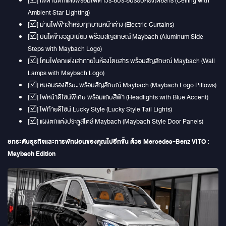
[☑️] เพดานตกแต่งพร้อมไฟดาวระยิบระยับรอบห้องโดยสาร (Ceiling with
Ambient Star Lighting)
[☑️] ม่านไฟฟ้าสำหรับทุกบานหน้าต่าง (Electric Curtains)
[☑️] บันไดข้างอลูมิเนียม พร้อมสัญลักษณ์ Maybach (Aluminum Side
Steps with Maybach Logo)
[☑️] โคมไฟตกแต่งเสาภายในห้องโดยสาร พร้อมสัญลักษณ์ Maybach (Wall
Lamps with Maybach Logo)
[☑️] หมอนรองศีรษะ พร้อมสัญลักษณ์ Maybach (Maybach Logo Pillows)
[☑️] ไฟหน้าดีไซน์พิเศษ พร้อมแถบสีฟ้า (Headlights with Blue Accent)
[☑️] ไฟท้ายดีไซน์ Lucky Style (Lucky Style Tail Lights)
[☑️] แผงตกแต่งประตูสไตล์ Maybach (Maybach Style Door Panels)
ยกระดับธุรกิจและการพักผ่อนของคุณไปอีกขั้น ด้วย Mercedes-Benz VITO :
Maybach Edition