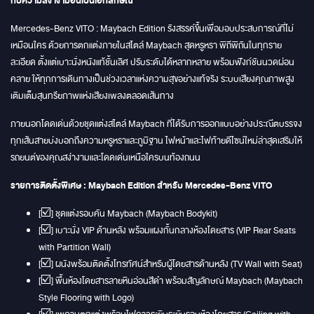
กับความสง่างามอันเป็นเอกลักษณ์
Mercedes-Benz VITO : Maybach Edition รังสรรค์ขึ้นเพื่อมอบประสบการณ์ที่ไม่
เหมือนใคร ด้วยการตกแต่งภายในสไตล์ Maybach สุดหรูหรา พิถีพิถันในทุกราย
ละเอียด ตั้งแต่เบาะนั่งหนังแท้ชั้นเลิศ ปรับระดับได้หลากหลาย พร้อมฟังก์ชันนวดผ่อน
คลาย ให้ทุกการเดินทางเป็นช่วงเวลาแห่งความสุขอย่างแท้จริง ระบบเสียงคุณภาพสูง
เติมเต็มสุนทรียภาพแห่งเสียงเพลงตลอดเส้นทาง
ภายนอกโดดเด่นด้วยชุดแต่งสไตล์ Maybach ที่ได้รับการออกแบบอย่างประณีตบรรจง
ทุกเส้นสายบ่งบอกถึงความหรูหราและภูมิฐาน ไฟหน้าและไฟท้ายดีไซน์ใหม่ล่าสุดเสริมให้
รถยนต์ของคุณสง่างามและโดดเด่นเหนือใครบนท้องถนน
รายการติดตั้งพิเศษ : Maybach Edition สำหรับ Mercedes-Benz VITO
[☑️] ชุดแต่งรอบคัน Maybach (Maybach Bodykit)
[☑️] เบาะนั่ง VIP ด้านหลัง พร้อมแผงกั้นกลางห้องโดยสาร (VIP Rear Seats
with Partition Wall)
[☑️] ผนังพร้อมติดตั้งโทรทัศน์สำหรับผู้โดยสารด้านหลัง (TV Wall with Seat)
[☑️] พื้นห้องโดยสารลายหินอ่อนสีดำ พร้อมสัญลักษณ์ Maybach (Maybach
Style Flooring with Logo)