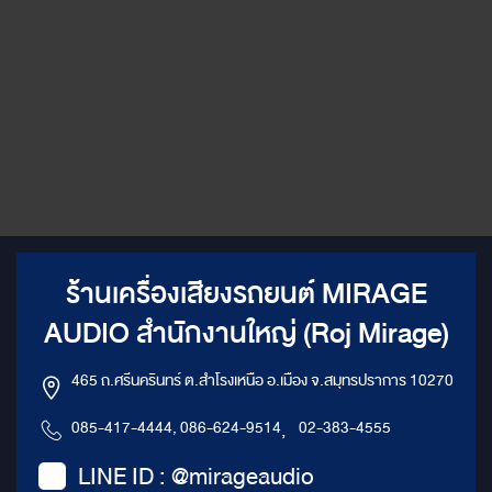
พรีเมียมในการผลิตชิ้นส่วนทุกชิ้น
เพื่อให้มั่นใจว่าชุดแต่งมีความ
ทนทานและสวยงามยาวนาน ติด
ตั้งง่าย: ชุดแต่งถูกออกแบบมาให้
ติดตั้งได้ง่าย โดยไม่ต้องดัดแปลง
โครงสร้างตัวรถมากนัก แปลงโฉม
Benz Vito ของคุณให้โดดเด่นไม่
เหมือนใคร: เปลี่ยนรถตู้ธรรมดาให้
กลายเป็นรถยนต์หรูที่สะท้อน
รสนิยมของคุณ จอ TV ขนาด 40
นิ้ว พร้อม Partition กั้นกลางสุด
หรู และ ฟังก์ชั่นพับเบาะจาก
Partition มาเป็นที่นั่ง: เพิ่มความ
สะดวกสบายในการเดินทาง ด้วย
ร้านเครื่องเสียงรถยนต์ MIRAGE
จอทีวีขนาดใหญ่ที่สามารถปรับ
องศาได้ตามต้องการ พร้อม
AUDIO สำนักงานใหญ่ (Roj Mirage)
Partition กั้นกลางที่สามารถปรับ
เปลี่ยนเป็นที่นั่งได้ สิ่งที่คุณจะได้
รับ: ห้องโดยสารที่กว้างขวางและ
465 ถ.ศรีนครินทร์ ต.สำโรงเหนือ อ.เมือง จ.สมุทรปราการ 10270
หรูหรา เสมือนห้องรับรองส่วนตัว
เคลื่อนที่ ระบบความบันเทิงที่ครบ
085-417-4444, 086-624-9514
,
02-383-4555
ครัน ตอบสนองทุกความต้องการ
ความสะดวกสบายในการเดินทาง
LINE ID : @mirageaudio
ที่เหนือกว่า รถยนต์ที่มีเอกลักษณ์
เฉพาะตัว ทำไมต้องเลือกชุดแต่ง