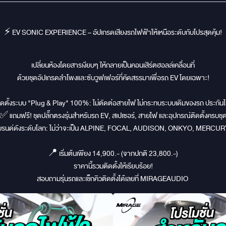
⚡️ EV SONIC EXPERIENCE – อัปเกรดเสียงรถไฟฟ้าให้เหนือระดับกับโปรสุดคุ้ม!
เปลี่ยนห้องโดยสารเงียบๆ ให้กลายเป็นคอนเสิร์ตฮอลล์เคลื่อนที่
ด้วยชุดอัปเกรดลำโพงและซับวูฟเฟอร์ที่คัดสรรมาเพื่อรถ EV โดยเฉพาะ!
ดตั้งระบบ "Plug & Play" 100%: ไม่ตัดต่อสายไฟ ไม่กระทบระบบเดิมของรถ ประกันไ
✅ แถมฟรี! ชุดปลั๊กตรงรุ่นสำหรับรถ EV, สเปเซอร์, สายไฟ และอุปกรณ์ติดตั้งครบชุ
นด์ดังระดับโลก: ไม่ว่าจะเป็น ALPINE, FOCAL, AUDISON, ONKYO, MERCURY
📍 เริ่มต้นเพียง 14,900.- (จากปกติ 23,800.-)
ราคานี้รวมติดตั้งให้เรียบร้อย!
สอบถามรุ่นรถและเช็กคิวติดตั้งได้เลยที่ MIRAGEAUDIO