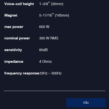
Voice-coil height
1-3/8″ (35mm)
Magnet
5-11/16″ (145mm)
max power
600 W
nominal power
300 W RMS
sensitivity
85dB
impedance
4 Ohms
frequency response
33Hz – 500Hz
กลับ