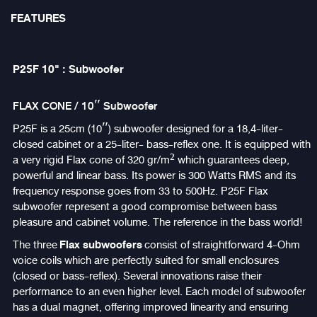
FEATURES
P25F 10" : Subwoofer
FLAX CONE / 10″ Subwoofer
P25F is a 25cm (10″) subwoofer designed for a 18,4-liter-
closed cabinet or a 25-liter- bass-reflex one. It is equipped with
a very rigid Flax cone of 320 gr/m² which guarantees deep,
powerful and linear bass. Its power is 300 Watts RMS and its
frequency response goes from 33 to 500Hz. P25F Flax
subwoofer represent a good compromise between bass
pleasure and cabinet volume. The reference in the bass world!
Flax subwoofers
The three
consist of straightforward 4-Ohm
voice coils which are perfectly suited for small enclosures
(closed or bass-reflex). Several innovations raise their
performance to an even higher level. Each model of subwoofer
has a dual magnet, offering improved linearity and ensuring