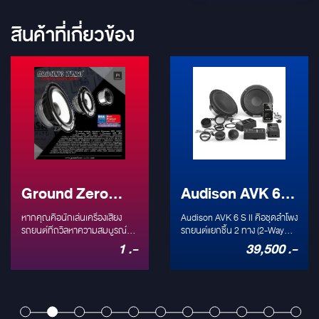
สินค้าที่เกี่ยวข้อง
Ground Zero
Audison AVK 6 S
Plutonium 3-
II: ชุดลำโพงแยก
หากคุณคือนักเล่นเครื่องเสียง
Audison AVK 6 S II คือชุดลำโพง
Ways Series:
รถยนต์ที่ถวิลหาความสมบูรณ์
ชิ้น 2 ทาง ระดับ
รถยนต์แยกชิ้น 2 ทาง (2-Way
แบบของเสียงดนตรี (Audiophile)
Component) ที่ได้รับการรับรอง
1 .-
39,500 .-
ที่สุดแห่งลำโพง 3
Hi-Res Audio
ชื่อของ Ground Zero แบรนด์ดัง
Hi-Res Audio โดดเด่นด้วยทวีต
จากเยอรมนี (German
เตอร์ Tetolon ที่ตอบสนอง
ทางระดับ High-
(250W) ที่ติดตั้ง
Engineering) คงเป็นชื่อแรกๆ ที่
ความถี่สูงได้ถึง 40 kHz และวูฟ
End การันตีด้วย
คุณนึกถึง วันนี้เราจะพาไป
ง่ายที่สุด
เฟอร์ขนาด 6.5 นิ้ว พลังขับ 250W
ทำความรู้จักกับชุดลำโพง 3 ทาง
Peak มาพร้อมพาสซีฟครอส