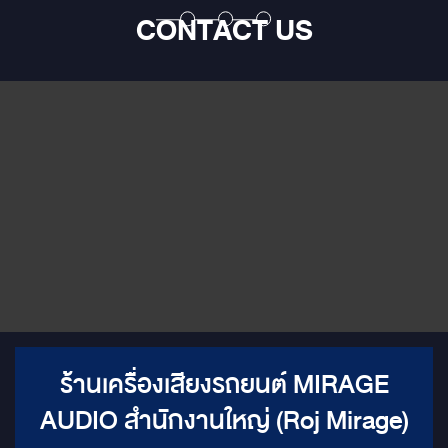
รางวัล EISA
ระดับท็อปคลาสในตระกูล
โอเวอร์ขนาดกะทัดรัดที่รองรับการ
CONTACT US
Plutonium Series ที่เพิ่งคว้า
ต่อแบบ Bi-Amp ออกแบบมาให้
Award ปีล่าสุด
รางวัลระดับโลก EISA Award:
ติดตั้งง่าย (OEM Integration) แต่
Best Product 2023-2024 ใน
ให้คุณภาพเสียงระดับพรีเมียม
หมวด In-Car Speaker System
มาครองได้สำเร็จ ความพิเศษของ
ชุดนี้คือการรวมตัวของ 3 ขุนพล:
GZPK 165 SQ, GZPM 80 SQ
และ GZPT 28 SQ ที่ถูกออกแบบ
มาเพื่อสร้างเวทีเสียงที่สมจริง
ถ่ายทอดทุกรายละเอียดเสียงได้
อย่างหมดจด
ร้านเครื่องเสียงรถยนต์ MIRAGE
AUDIO สำนักงานใหญ่ (Roj Mirage)