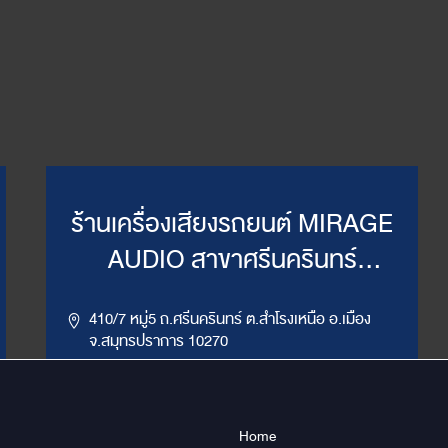
ร้านเครื่องเสียงรถยนต์ MIRAGE
AUDIO สาขาศรีนครินทร์
(WillyMirage)
410/7 หมู่5 ถ.ศรีนครินทร์ ต.สำโรงเหนือ อ.เมือง
จ.สมุทรปราการ 10270
,
086-956-6659
02-385-7492, 02-385-7849
LINE ID : @mirage1
Home