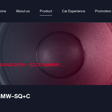
ome
About us
Product
Car Experience
Promotion
OUND ZERO - GZCS 100BMW-SQ+C
0BMW-SQ+C
k