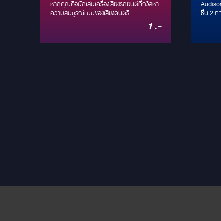
3-Ways Series: ที่สุดแห่ง
ลำโพ
 ซับ
หากคุณคือนักเล่นเครื่องเสียงรถยนต์ที่ถวิลหา
Audison
ดรัด
ลำโพง 3 ทางระดับ High-
ความสมบูรณ์แบบของเสียงดนตรี
Hi-R
ชิ้น 2 
น
(Audiophile) ชื่อของ Ground Zero แบรนด์ดัง
รับรอง 
 .-
1 .-
End การันตีด้วยรางวัล
ติดตั
ูก
จากเยอรมนี (German Engineering) คงเป็น
Tetolon
ดัง
ชื่อแรกๆ ที่คุณนึกถึง วันนี้เราจะพาไปทำความ
และวูฟเ
EISA Award ปีล่าสุด
ถี่
รู้จักกับชุดลำโพง 3 ทางระดับท็อปคลาสใน
มาพร้อม
ตระกูล Plutonium Series ที่เพิ่งคว้ารางวัล
รองรับ
ระดับโลก EISA Award: Best Product 2023-
ตั้งง่าย
2024 ในหมวด In-Car Speaker System มา
ระดับพร
ครองได้สำเร็จ ความพิเศษของชุดนี้คือการรวม
ตัวของ 3 ขุนพล: GZPK 165 SQ, GZPM 80
SQ และ GZPT 28 SQ ที่ถูกออกแบบมาเพื่อ
สร้างเวทีเสียงที่สมจริง ถ่ายทอดทุกรายละเอียด
เสียงได้อย่างหมดจด