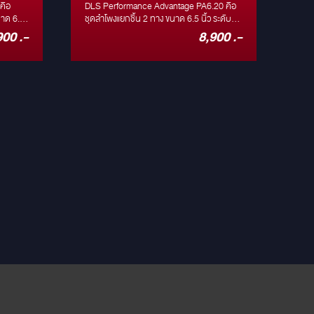
PA6.20 ลำโพง 6.5" แยก
Su
คือ
DLS Performance Advantage PA6.20 คือ
DLS
นาด 6.5
ชิ้น
ชุดลำโพงแยกชิ้น 2 ทาง ขนาด 6.5 นิ้ว ระดับ
Clas
าประทับใจ
เริ่มต้นที่ถูกออกแบบมาเพื่อมอบ ประสบการณ์
เพื่
900 .-
8,900 .-
เสียง DLS ที่เป็นเอกลักษณ์ ด้วยคุณภาพที่
อย่
งคู่นี้
ทนทาน ประสิทธิภาพที่น่าประทับใจ และความ
Foot
ปเกรด
ยืดหยุ่นในการติดตั้งที่สูง ในราคาที่คุ้มค่ามาก
กะท
เสียง
ที่สุด