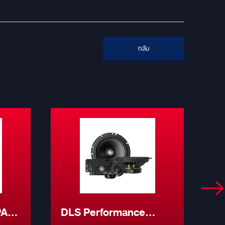
กลับ
PA6
DLS Performance
D