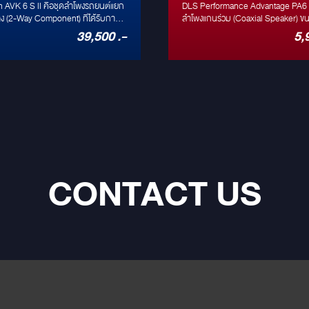
งแยกชิ้น 2 ทาง ระดับ
ลำโพง 6.5" แกนร่วม
 AVK 6 S II คือชุดลำโพงรถยนต์แยก
DLS Performance Advantage PA6 
es Audio (250W) ที่
ทาง (2-Way Component) ที่ได้รับการ
ลำโพงแกนร่วม (Coaxial Speaker) ข
Hi-Res Audio โดดเด่นด้วยทวีตเตอร์
นิ้ว ระดับเริ่มต้นที่ให้คุณภาพเสียงที่น่
39,500 .-
5,
้งง่ายที่สุด
 ที่ตอบสนองความถี่สูงได้ถึง 40 kHz
และความทนทานตามแบบฉบับ DLS
ฟอร์ขนาด 6.5 นิ้ว พลังขับ 250W Peak
Performance Advantage Series ลำโพ
พาสซีฟครอสโอเวอร์ขนาดกะทัดรัดที่
เป็นตัวเลือกที่ยอดเยี่ยมสำหรับการอั
การต่อแบบ Bi-Amp ออกแบบมาให้ติด
ลำโพงติดรถยนต์เดิมๆ สู่ประสบการณ์
 (OEM Integration) แต่ให้คุณภาพเสียง
DLS ที่เป็นเอกลักษณ์ในราคาที่คุ้มค่า
ีเมียม
CONTACT US