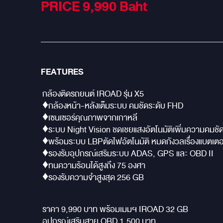
PRICE 9,990
Baht
FEATURES
กล้องติดรถยนต์ IROAD รุ่น X5
♦️กล้องหน้า-หลังเต็มระบบ คมชัดระดับ FHD
♦️เซนเซอร์คุณภาพจากเกาหลี
♦️ระบบ Night Vision ชดเชยแสงอัตโนมัติเพิ่มความคมช
♦️พร้อมระบบ LBPตัดไฟอัตโนมัติ หมดกังวลเรื่องแบตเตอ
♦️รองรับอุปกรณ์เสริมระบบ ADAS, GPS และ OBD II
♦️ทนความร้อนได้สูงถึง 75 องศา
♦️รองรับความจำสูงสุด 256 GB
ราคา 9,990 บาท พร้อมเมมฯ IROAD 32 GB
อุปกรณ์เสริมสาย OBD 1,500 บาท