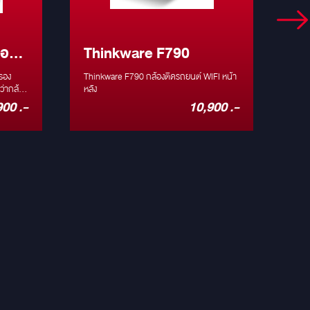
้อง
Thinkware F790
DP
้
รอง
Thinkware F790 กล้องติดรถยนต์ WIFI หน้า
ถ้าค
นการ
หลัง
ติดแ
 มีระบบ
เลยค
900 .-
10,900 .-
่รถ * ดู
ติดกล้องจริง
ต *
แบบ
โหมดขณะ
MP 
แหน่งรถ
ซิเต
ถย้อนหลัง
รองร
เมมโ
0.5A
องศา
ใหม่