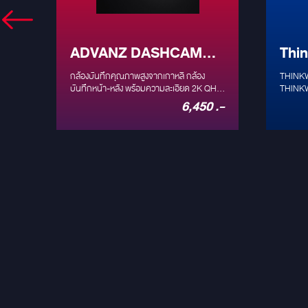
ADVANZ DASHCAM
Thi
D2K
กล้อ
กล้องบันทึกคุณภาพสูงจากเกาหลี กล้อง
THINKW
ับ
 UHD
บันทึกหน้า-หลัง พร้อมความละเอียด 2K QHD
THINKWA
และ FULL HD
ออนไลท์
 .-
6,450 .-
CONN