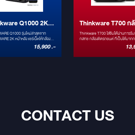
nkware Q1000 2K
Thinkware T700 กล
งหน้าหลัง
ติดรถยนต์ออนไลท์ได
ARE Q1000 รุ่นใหม่ล่าสุดจาก
Thinkware T700 ใส่ซิมได้ผ่านการรับ
RE 2K หน้าหลัง แชร์เน็ตให้กล้องดู
รองรับ Simcard ผ่า
กสทช กล้องติดรถยนต์ ที่เป็นได้มากกว่ากล้อง
ได้ ผ่าน แอหตัวใหม่ THINKWARE
ติดรถยนต์ ใส่ซิมและดูออนไลท์ได้เลย *
15,900 .-
13,
รับรอง กสทช
ECT
แจ้งเตือนมาที่มือถือถ้าเกิดแรงสะเทือนที
ภาพหน้ารถได้จากทุกที่ ที่มีอินเตอร์เน็
สามารถดูแบตรถได้ว่าเหลือเท่าไร ใน
จอด และสามารถสั่งดับกล้องได้ * ดูตำ
ได้ว่าอยู่ที่ไหน และ ดูเส้นทางการเดินร
ได้ วิ่งไปที่ไหน และกี่กิโลเมตร
CONTACT US