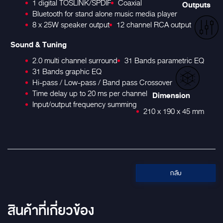
1 digital TOSLINK/SPDIF
Coaxial
Outputs
Bluetooth for stand alone music media player
8 x 25W speaker output
12 channel RCA output
Sound & Tuning
2.0 multi channel surround
31 Bands parametric EQ
31 Bands graphic EQ
Hi-pass / Low-pass / Band pass Crossover
Time delay up to 20 ms per channel
Dimension
Input/output frequency summing
210 x 190 x 45 mm
กลับ
สินค้าที่เกี่ยวข้อง