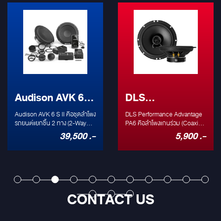
Audison AVK 6 S
DLS
II: ชุดลำโพงแยก
Performance
Audison AVK 6 S II คือชุดลำโพง
DLS Performance Advantage
ชิ้น 2 ทาง ระดับ
รถยนต์แยกชิ้น 2 ทาง (2-Way
PA6 ลำโพง 6.5"
PA6 คือลำโพงแกนร่วม (Coaxial
Component) ที่ได้รับการรับรอง
Speaker) ขนาด 6.5 นิ้ว ระดับเริ่ม
39,500 .-
5,900 .-
Hi-Res Audio
แกนร่วม
Hi-Res Audio โดดเด่นด้วยทวีต
ต้นที่ให้คุณภาพเสียงที่น่าประทับ
เตอร์ Tetolon ที่ตอบสนอง
ใจและความทนทานตามแบบฉบับ
(250W) ที่ติดตั้ง
ความถี่สูงได้ถึง 40 kHz และวูฟ
DLS Performance Advantage
ง่ายที่สุด
เฟอร์ขนาด 6.5 นิ้ว พลังขับ 250W
Series ลำโพงคู่นี้เป็นตัวเลือกที่
Peak มาพร้อมพาสซีฟครอส
ยอดเยี่ยมสำหรับการอัปเกรด
โอเวอร์ขนาดกะทัดรัดที่รองรับการ
ลำโพงติดรถยนต์เดิมๆ สู่
CONTACT US
ต่อแบบ Bi-Amp ออกแบบมาให้
ประสบการณ์เสียง DLS ที่เป็น
ติดตั้งง่าย (OEM Integration) แต่
เอกลักษณ์ในราคาที่คุ้มค่า
ให้คุณภาพเสียงระดับพรีเมียม