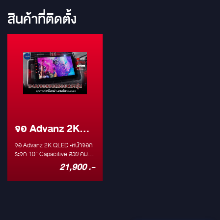
สินค้าที่ติดตั้ง
จอ Advanz 2K
QLED
จอ Advanz 2K QLED •หน้าจอก
ระจก 10” Capacitive สวย คม
(IPS Screen) •รองรับการใช้งาน
21,900 .-
ภาษาไทย (เมนูภาษาไทย) •ระบบ
ปฏิบัติการ Android •รองรับไวไฟ
(WiFi Hotspot) ฮอตสปอตมือถือ
หรือพ็อกเก็ตไวไฟ •ความละเอียด
หน้าจอ 1024x600 pixels •เปิด
Youtube ได้ •CPU 8 cores