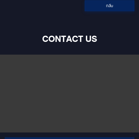
•Ram 8 GB •Rom 128 GB
กลับ
•กำลังขับ 45W x4 rms •รองรับ
การเชื่อมต่อกล้องมองหลัง (กล้อง
ถอยหลัง) •รองรับการเชื่อมต่อ
บลูทูธ (Bluetooth) •รองรับ USB ,
External Hardisk (1TB,Fat32)
CONTACT US
•รองรับไฟล์ MP3 , AVI •GPS
ออนไลน์ และออฟไลน์ (ผ่าน
สัญญาณดาวเทียม) •รองรับการ
ควบคุมผ่านพวงมาลัย (คอนโทรล
พวงมาลัย) •Option เพิ่ม กล้อง
360 3D HD Touch Screen