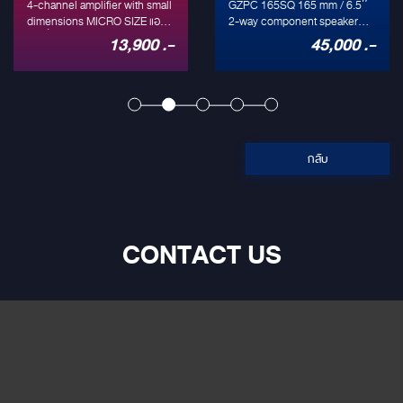
GZPC 165SQ
REFERENCE
GZPC 165SQ 165 mm / 6.5″
ชุดลำโพง Ground Zero
2-way component speaker
ลำโพง 3 ทาง
Reference 3 ทาง Gold Edition
system Description 250 Watts
Limited งาน Handmade
45,000 .-
.-
LIMITED
max 6.5″ high end 2-way
Germany ทั้งชุดประกอบไปด้วย
component speaker system
1. GZPT Reference 28 Gold
EDITION
with aluminum cast basket
Edition (Tweeter) GZPT
including 1.1″ silk dome
Reference 28 Gold Edition 28
tweeters 2-way component
mm / 1.1″ high end tweeter –
speaker Made in Germany
Gold Edition 150 Watts max
Alumium-ceramics cone
1.1″ high end silk dome
กลับ
Conex spider Solid aluminum
tweeter with CNC turned and
cast basket Universal 4 ohms
gold plated aluminum housing
version GZPT 28SX High end
25 mm / 1″ high end tweeter
18 dB/oct and 12 dB/oct
Made in Germany Double
crossover 1 kit / package
coated silk dome High power
CONTACT US
Additional Information Model
capable copper voice coil
2-way component speakers
Gold plated aluminum
Diameter 165 mm / 6.5"
housing Damped coupled
Belastbarkeit (RMS/max.) 150 /
chamber Wave diffuser
250 Watts Impedanz 4 Ohms
Neodymium motor Gold
Effizienz 90 dB Frequency
plated screw terminal 1 pair /
Response 30 Hz – 30 kHz
wooden box ------------------
Tweeter GZPT 28SX
--------------------------------
Midwoofer GZPK 16SQ
- 2. GZPM Reference 80
Mounting Ø 143.5 mm
(Midrange) GZPM Reference