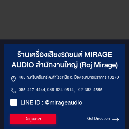
Einbautiefe 68 mm Crossover
80 80 mm / 3.15″ high end
GZPX 165SQ Crossover
midrange speaker 120 Watts
frequency 2800 Hz
max 3.15″ high end midrange
speaker with coated paper
cone 80 mm / 3.15″ high end
midrange speaker Made in
Europe Coated and double
pressed paper cone Conex
spider Hand made basket with
CNC milled parts Linearized
ร้านเครื่องเสียงรถยนต์ MIRAGE
motor India rubber surround
Incl. protection grill Gold
AUDIO สำนักงานใหญ่ (Roj Mirage)
plated soldering terminal 1
pair / wooden box 3.GZMW
Reference 180 180 mm high
465 ถ.ศรีนครินทร์ ต.สำโรงเหนือ อ.เมือง จ.สมุทรปราการ 10270
end midwoofer 150 Watts max
180 mm high end midrange
085-417-4444, 086-624-9514
,
02-383-4555
speaker with coated paper
cone 7″ high end midwoofer
LINE ID : @mirageaudio
Made in Europe 25 mm / 1″
voice coil Conex spider Hand
made basket with CNC milled
parts Linearized motor Incl.
Get Direction
ข้อมูลสาขา
protection grill Gold plated
soldering terminal 1 pair /