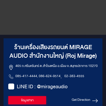
independent of the 8 band
equalizer engine: 1. Equalizer
type: 1st equalizer for Q and
low pass option. : 2nd
equalizer for Q and high pass
option : others for Q balance
2. Frequency range: 20Hz～
20KHz，resolution 1Hz 3. Q
(slope or gradient): 0.404～
28.85，resolution 0.01 4.
Gain: -12.0dB～+12.0dB，
ร้านเครื่องเสียงรถยนต์ MIRAGE
resolution 0.1dB Output
Signal Crossover : Each
AUDIO สำนักงานใหญ่ (Roj Mirage)
output with 2 rank’’s high/low
pass indepandent filter 1.
Professional filter type:
465 ถ.ศรีนครินทร์ ต.สำโรงเหนือ อ.เมือง จ.สมุทรปราการ 10270
Butterworth, Linkwitz-Riley,
Bessel 2. Filter crossover:
085-417-4444, 086-624-9514
,
02-383-4555
20Hz - 20KHz , Resolution
1Hz 3. Filter slope setting:
LINE ID : @mirageaudio
CH1-CH4 6/12dB/Oct, CH5-
CH66/12/18/24dB/Oct。
Output Phase And Time Delay
: Each output channel can be
Get Direction
ข้อมูลสาขา
adjusted for phase and