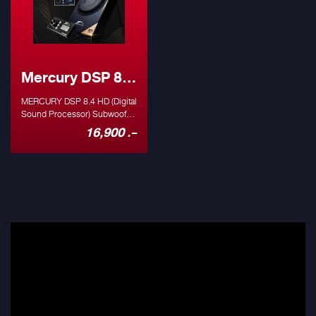
Mercury DSP 8.4
HD
MERCURY DSP 8.4 HD (Digital
Sound Processor) Subwoofer
Box with 4 Channel Amplifier
16,900 .-
✅ 8" Subwoofer Box ✅ 4
Channel Amplifier Buildin ✅
Bluetooth Steaming with
Mobile Phone ✅ Remote
Monitor ✅ Digital Sound
Processor Function
Introduction Specification
Active Range:≥110dB S/N
Ratio : ≥100dB T.H.D. :
≤0.05% Freq. Response :
20Hz～20KHz Input
Impedance : Low level
input:20KΩ, High level
input:240Ω Low Level Output