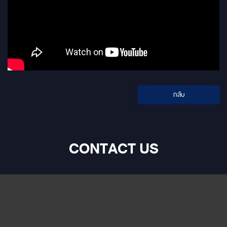
: 100Ω Power Output (4Ω) :
RMS 50W X 4，Peak Power
400W X 1 Signal Input /
Output Range : RCA Input：
3.3Vpp；High level：
30Vpp；RCA Output：
13.0Vpp Temperature : -10～
70℃ Supply Voltage : DC 9V
～15V Turn-On REM Output :
+12V starting voltage output
(0.1A) Power Consumption :
กลับ
≤0.1W Weight : 4.6kg
Dimension : 345Lx245Wx70H
mm Function Input Signal
Type : Choice: 4 ch high
level, 2 ch stereo low
CONTACT US
level,Blue Tooth ，SQ play
RCA Output Location : Freely
definable output sound
position and speaker type
Output Signal Gain : Gain
range: Mute, -59dB to 0dB
Output Signal Equalizer : 1-4
Each output channel 10 band ,
5-6 each output channel is