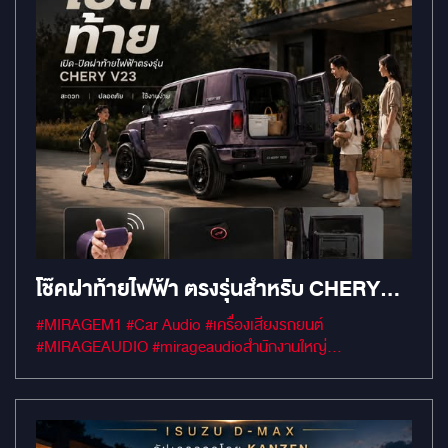
โช๊คฝาท้ายไฟฟ้า ตรงรุ่นสำหรับ CHERY
V23
#MIRAGEM1 #Car Audio #เครื่องเสียงรถยนต์
#MIRAGEAUDIO #mirageaudioสำนักงานใหญ่
#MirageRatchapreuk