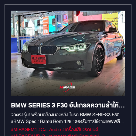
ฟังก์ชันจัดเต็ม: ดู YouTube, Netflix, Google Maps, Spotify
ได้ครบจบในจอเดียว ความบันเทิงไร้ขีดจำกัด: รองรับการเชื่อมต่อ
Apple CarPlay และ Android Auto แบบไร้สาย ใช้งานง่าย:
รองรับระบบเดิมของรถ 100% ไม่ว่าจะเป็นระบบ iDrive เดิม หรือ
กล้องมองหลัง ขับขี่สนุกขึ้น เดินทางไกลไม่มีเบื่อ สลัดภาพจำ
ความจำเจเดิมๆ ออกไปได้เลยครับ
BMW SERIES 3 F30 อัปเกรดความล้ำให้
คอนโซนหหน้าด้วยจอแอนดรอยด์ตรงรุ่น
จอตรงรุ่น! พร้อมกล้องมองหลัง ในรถ BMW SERIES3 F30
#BMW Spec : Ram6 Rom 128 : รองรับการใช้งานแอพพลิ
สเปกเเบบจัดเต็ม
เคชั่นมากมาย : YouTube / Netflix/ GooGleMap / TvOnline
#MIRAGEM1 #Car Audio #เครื่องเสียงรถยนต์
เพิ่มความสะดวก และความปลอดภัยด้วยกล้องมองหลัง การใช้