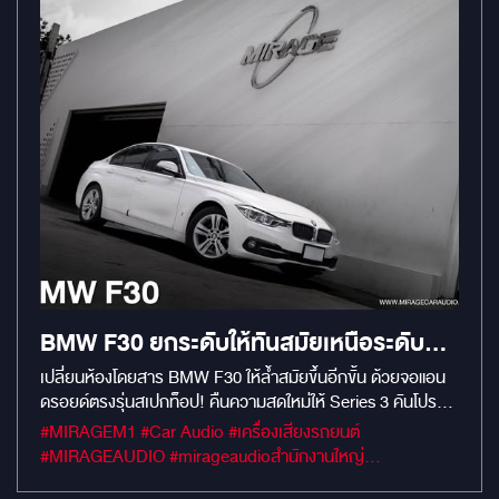
BMW F30 ยกระดับให้ทันสมัยเหนือระดับ
ด้วยจอแอนดรอยด์สเปกท็อป ฟังก์ชันครบ
เปลี่ยนห้องโดยสาร BMW F30 ให้ล้ำสมัยขึ้นอีกขั้น ด้วยจอแอน
ดรอยด์ตรงรุ่นสเปกท็อป! คืนความสดใหม่ให้ Series 3 คันโปรด
จบในจอเดียว
ด้วยการอัปเกรดหน้าจอแอนดรอยด์ตรงรุ่นสำหรับ BMW F30
#MIRAGEM1 #Car Audio #เครื่องเสียงรถยนต์
โดยเฉพาะ จอใหญ่คมชัดระดับ HD ทัชสกรีนลื่นไหลไม่มีสะดุด
#MIRAGEAUDIO #mirageaudioสำนักงานใหญ่
เปลี่ยนคอนโซลเดิมให้ดูโมเดิร์นและใช้งานได้หลากหลายกว่าที่เคย
#MirageRatchapreuk