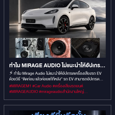
ทำไม MIRAGE AUDIO ไม่แนะนำให้อัปเกรด
เครื่องเสียงรถ EV ด้วยวิธี “ติดก่อน แล้ว
⚡ ทำไม Mirage Audio ไม่แนะนำให้อัปเกรดเครื่องเสียงรถ EV
ด้วยวิธี “ติดก่อน แล้วค่อยแก้ทีหลัง” รถ EV สามารถอัปเกรด
ค่อยแก้ทีหลัง”
ระบบเสียงได้ แต่สิ่งสำคัญ คือ ระบบไฟและ ระบบอิเล็กทรอนิกส์
#MIRAGEM1 #Car Audio #เครื่องเสียงรถยนต์
ของรถถูกออกแบบให้ทำงานร่วมกันอย่างซับซ้อน การติดตั้งโดย
#MIRAGEAUDIO #mirageaudioสำนักงานใหญ่
ไม่วิเคราะห์ระบบก่อน เช่น การตัดต่อสายไฟเดิม ดึงไฟจากจุดที่ไม่
#MirageRatchapreuk
เหมาะสม หรือวางอุปกรณ์แบบไม่มีแผน อาจไม่เห็นปัญหาในทันที
แต่มีโอกาสเกิดสัญญาณรบกวน ตรวจสอบงานได้ยาก และอาจส่ง
ผลต่อการดูแลรักษาในอนาคต สำหรับ AION HYPTEC HT เรา