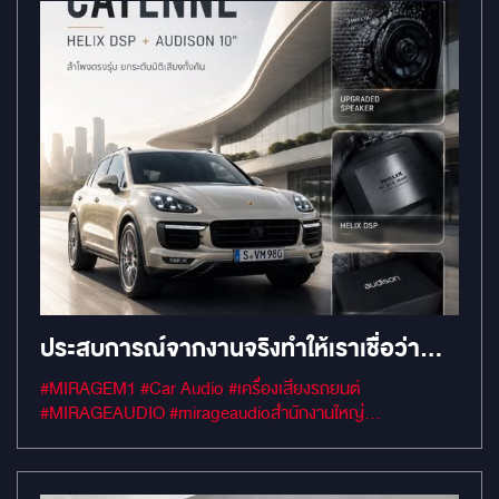
ประสบการณ์จากงานจริงทำให้เราเชื่อว่า
“อุปกรณ์ราคาแพง” ไม่สามารถแก้ระบบ
#MIRAGEM1 #Car Audio #เครื่องเสียงรถยนต์
เสียงที่วางผิดหลักได้
#MIRAGEAUDIO #mirageaudioสำนักงานใหญ่
#MirageRatchapreuk