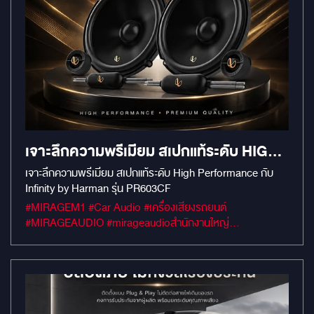
เจาะลึกความพรีเมียม สเปกแท้ระดับ HIGH
PERFORMANCE กับ INFINITY BY
เจาะลึกความพรีเมียม สเปกแท้ระดับ High Performance กับ
Infinity by Harman รุ่น PR603CF
HARMAN รุ่น PR603CF
#MIRAGEM1 #Car Audio #เครื่องเสียงรถยนต์
#MIRAGEAUDIO #mirageaudioสำนักงานใหญ่
#MirageRatchapreuk