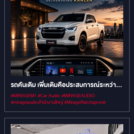
รถคันเดิม เพิ่มเติมคือประสบการณ์ระหว่าง
ทางใหม่
#MIRAGEM1 #Car Audio #MIRAGEAUDIO
#mirageaudioสำนักงานใหญ่ #MirageRatchapreuk