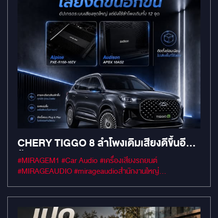
จึงให้ความสำคัญกับการรักษาระบบเดิมของรถให้สมบูรณ์ที่สุด
✅ ใช้ชุดสายและปลั๊กตรงรุ่น รองรับระบบเดิมของรถ ✅ หลีก
เลี่ยงการตัดต่อสายไฟโดยไม่จำเป็น ✅ จัดวางระบบไฟ ฟิวส์ และ
อุปกรณ์อย่างเป็นระเบียบ ✅ ออกแบบให้ตรวจสอบหรือคืน
สภาพได้ง่าย ✅ ซ่อนอุปกรณ์อย่างกลมกลืน โดยไม่รบกวนพื้นที่
ใช้งาน ผลลัพธ์ คือ เสียงที่ดีขึ้น พร้อมงานติดตั้งที่เป็นระเบียบและ
เชื่อถือได้ในระยะยาว เพราะสำหรับ Mirage Audio งานติดตั้งที่ดี
ไม่ใช่แค่ “ใช้งานได้” แต่ต้องปลอดภัย ตรวจสอบได้ และเคารพการ
ออกแบบเดิมของรถ หมายเหตุ: เงื่อนไขการรับประกันของรถแต่ละ
รุ่นอาจแตกต่างกัน ควรตรวจสอบรายละเอียดกับผู้จำหน่ายหรือ
ศูนย์บริการก่อนการติดตั้ง
CHERY TIGGO 8 ลำโพงเดิมเสียงดีขึ้นอีก
ขั้นอัปเกรดระบบเสียงชุดใหญ่เเต่ยังใช้ลำโพง
#MIRAGEM1 #Car Audio #เครื่องเสียงรถยนต์
เดิม
#MIRAGEAUDIO #mirageaudioสำนักงานใหญ่
#MirageRatchapreuk