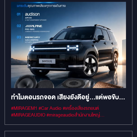
ทำไมตอนรถจอด เสียงยังดีอยู่…แต่พอขับ
จริง รายละเอียดของเพลงกลับหายไป?
#MIRAGEM1 #Car Audio #เครื่องเสียงรถยนต์
#MIRAGEAUDIO #mirageaudioสำนักงานใหญ่
#MirageRatchapreuk