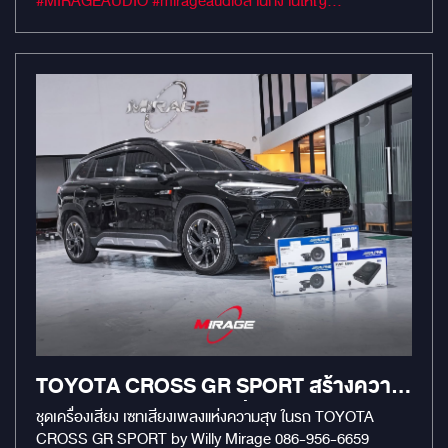
#MIRAGEAUDIO #mirageaudioสำนักงานใหญ่
งานระบบเดิมของรถยังสามารถใช้งานได้ปกติ
#MirageRatchapreuk
TOYOTA CROSS GR SPORT สร้างความ
สุขทุกเส้นทางด้วยชุดเครื่องเสียง ALPINE
ชุดเครื่องเสียง เซทเสียงเพลงแห่งความสุข ในรถ TOYOTA
CROSS GR SPORT by Willy Mirage 086-956-6659
FULL-SYSTEM