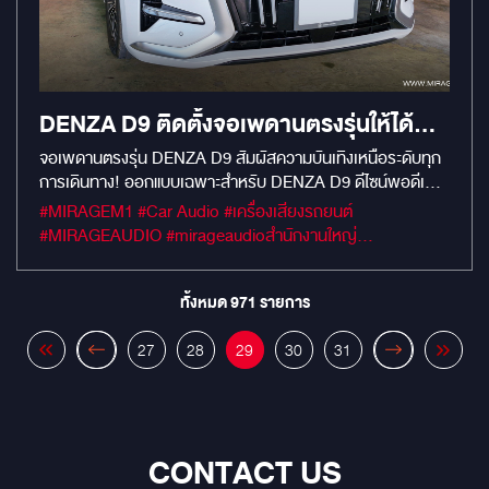
DENZA D9 ติดตั้งจอเพดานตรงรุ่นให้ได้
สัมผัสความบันเทิงเหนือระดับทุกการเดิน
จอเพดานตรงรุ่น DENZA D9 สัมผัสความบันเทิงเหนือระดับทุก
การเดินทาง! ออกแบบเฉพาะสำหรับ DENZA D9 ดีไซน์พอดีเป๊ะ!
ทาง!
ติดตั้งแนบเนียนกับเพดานเดิม ไม่เจาะ ไม่ดัดแปลง หน้าจอใหญ่
#MIRAGEM1 #Car Audio #เครื่องเสียงรถยนต์
เต็มตา ขนาด 15.6 นิ้ว ให้ภาพคมชัดระดับ Full HD ดูหนัง
#MIRAGEAUDIO #mirageaudioสำนักงานใหญ่
YouTube Netflix ได้แบบจัดเต็ม / สเปค : RAM 3 / ROM 32
#MirageRatchapreuk
ระบบเสียงคุณภาพสูง รองรับเชื่อมต่อเสียงผ่าน Bluetooth, FM
Transmitter หรือ AUX เข้ากับเครื่องเสียงเดิม รองรับการเชื่อม
ทั้งหมด
971
รายการ
ต่อหลากหลาย USB / HDMI / Miracast / AirPlay แชร์หน้าจอ
มือถือขึ้นจอได้ทันที ติดตั้งง่าย ปลอดภัย ใช้งานยาวนาน วัสดุแข็ง
27
28
29
30
31
แรง ทนทาน ทนร้อน รับประกันคุณภาพ เพิ่มประสบการณ์ความ
บันเทิงให้ผู้โดยสารตอนหลัง เด็ก ๆ หรือครอบครัวไม่เบื่อแน่นอน
ในทุกทริป!
CONTACT US