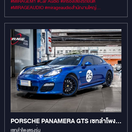
#MIRAGEM1 #Car Audio #เครื่องเสียงรถยนต์
ใหญ่ ระดับแข่งขัน เสียงกลางโดมใหญ่ "ซาลาเปา" กรวยดำ Black
#MIRAGEAUDIO #mirageaudioสำนักงานใหญ่
Aluminum ขอบยางโดนัท แม่เหล็ก Neodymium ตอบสนอง
#MirageRatchapreuk
ความถี่กว้าง 40Hz – 25kHz ลำโพงคู่หลัง Ground Zero
IRIDIUM GZIC 165.2 ติดตั้งบนประตูบานสไลด์ ลำโพง 2 ทาง
ให้รายละเอียดครบ แดมป์ GROUND ZERO Gold ทั้ง 4 บาน
ประตู เก็บเสียงเนียน DSP Amp GROUND ZERO GZDSP
4.80 A-Pro กำลังขับแรง 75W ต่อแชนแนล จูนเสียงด้วย
คอมพิวเตอร์ EQ 31 Band Subwoofer Nakamichi ซ่อนใน
หลุมยางอะไหล่ พลังเบส 1000W แบบแนบเนียน ไม่เกะกะ ชุดนี้คว้า
แชมป์มาแล้ว! เสียงจัดจ้าน รายละเอียดครบ เบสแน่น ฟังมันส์ทุก
แนวเพลง ใครอยากอัปเกรดเสียงรถให้สุดแบบนี้ ทักเลย!
PORSCHE PANAMERA GTS เซทลำโพง
ตรงรุ่นเปลี่ยนง่าย เข้าช่องเดิม เพิ่มคุณภาพ
เซทลำโพงตรงรุ่น