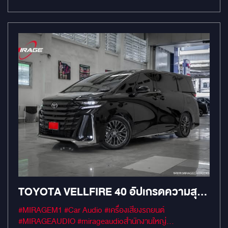
#MirageRatchapreuk
TOYOTA VELLFIRE 40 อัปเกรดความสุ
นทรีย์เหนือระดับ กับ MIRAGEAUDIO
#MIRAGEM1 #Car Audio #เครื่องเสียงรถยนต์
#MIRAGEAUDIO #mirageaudioสำนักงานใหญ่