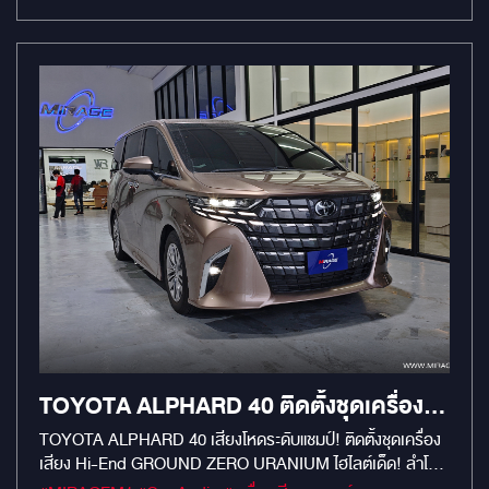
#MirageRatchapreuk
TOYOTA ALPHARD 40 ติดตั้งชุดเครื่อง
เสียง HI-END GROUND ZERO
TOYOTA ALPHARD 40 เสียงโหดระดับแชมป์! ติดตั้งชุดเครื่อง
เสียง Hi-End GROUND ZERO URANIUM ไฮไลต์เด็ด! ลำโพง
URANIUM
คู่หน้า Ground Zero Uranium GZUC 165.2SQ ลำโพงรุ่น