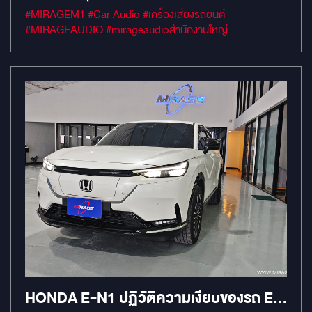
เสียงแบบเรียบเนียน
#MIRAGEM1 #Car Audio #เครื่องเสียงรถยนต์
#MIRAGEAUDIO #mirageaudioสำนักงานใหญ่
#MirageRatchapreuk
HONDA E-N1 ปฏิวัติความเงียบของรถ EV