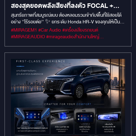
สองสุดยอดพลังเสียงที่ลงตัว FOCAL +
MERCURY อัปเกรดระบบเสัยง สัมผัสทุกมิ
สุนทรียภาพที่สมบูรณ์แบบ ต้องหลอมรวมเข้ากับพื้นที่ใช้สอยได้
อย่าง ’’ไร้รอยต่อ’’ ✨ ยกระดับ Honda HR-V ของคุณให้เป็น
ติเเห่งความเร้าใจ
’’Immersive Music Lounge’’ ด้วยชุดอัปเกรดเสียงระดับ
#MIRAGEM1 #Car Audio #เครื่องเสียงรถยนต์
Masterpiece! ขับรถ Crossover อเนกประสงค์ยอดฮิตอย่าง
#MIRAGEAUDIO #mirageaudioสำนักงานใหญ่
Honda HR-V ทั้งที... อย่าปล่อยให้คุณภาพวัสดุของลำโพงเดิม
#MirageRatchapreuk
โรงงาน มาลดทอนสภาวะอารมณ์ของคุณในทุกการเดินทางครับ!
ที่ MIRAGE AUDIO เรามุ่งมั่นที่จะรังสรรค์โลกส่วนตัวใบใหม่ ที่
ตอบโจทย์ทั้งมิติเสียงอันไพเราะ และการใช้งานพื้นที่ในรถอย่าง
ชาญฉลาด มาดูกันครับว่า HR-V คันนี้ได้รับการแปลงโฉมอย่างไร
บ้าง