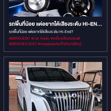
รถพื้นที่น้อย แต่อยากได้เสียงระดับ HI-END
จบปัญหาด้วย MERCURY M62 ลำโพง
รถพื้นที่น้อย แต่อยากได้เสียงระดับ Hi-End?
สเปกเทพตัวท็อป
#MIRAGEM1 #Car Audio #เครื่องเสียงรถยนต์
#MIRAGEAUDIO #mirageaudioสำนักงานใหญ่
#MirageRatchapreuk