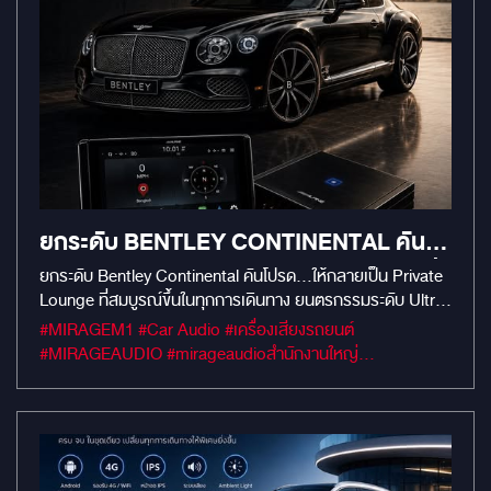
ยกระดับ BENTLEY CONTINENTAL คัน
โปรด…ให้กลายเป็น PRIVATE LOUNGE ที่
ยกระดับ Bentley Continental คันโปรด…ให้กลายเป็น Private
Lounge ที่สมบูรณ์ขึ้นในทุกการเดินทาง ยนตรกรรมระดับ Ultra-
สมบูรณ์ขึ้นในทุกการเดินทาง
Luxury อย่าง Bentley Continental คือสัญลักษณ์แห่งความ
#MIRAGEM1 #Car Audio #เครื่องเสียงรถยนต์
สมบูรณ์แบบ และคือพื้นที่ส่วนตัวที่สะท้อนรสนิยมของผู้ครอบ
#MIRAGEAUDIO #mirageaudioสำนักงานใหญ่
ครองทุกครั้งที่นั่งอยู่ในห้องโดยสาร สำหรับ“ผู้บริหารและนัก
#MirageRatchapreuk
ธุรกิจ”ที่ใช้เวลาส่วนใหญ่บนท้องถนน การอัปเกรดระบบความ
บันเทิงให้ล้ำสมัยและตอบรับไลฟ์สไตล์ยุคดิจิทัล ถือเป็นการ "ให้
รางวัลตัวเอง" ที่คุ้มค่าที่สุดครับ MIRAGE AUDIO ขอพาทุก
ท่านมาชมผลงานระดับ Masterpiece กับการแปลงโฉมห้อง