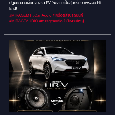
ให้กลายเป็นสุนทรียภาพระดับ HI-END!
ปฏิวัติความเงียบของรถ EV ให้กลายเป็นสุนทรียภาพระดับ Hi-
End!
#MIRAGEM1 #Car Audio #เครื่องเสียงรถยนต์
#MIRAGEAUDIO #mirageaudioสำนักงานใหญ่
#MirageRatchapreuk