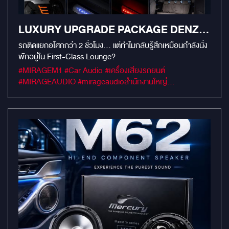
LUXURY UPGRADE PACKAGE DENZA
D9 FIRST-CLASS EXPERIENCE
รถติดแยกอโศกกว่า 2 ชั่วโมง… แต่ทำไมกลับรู้สึกเหมือนกำลังนั่ง
พักอยู่ใน First-Class Lounge?
#MIRAGEM1 #Car Audio #เครื่องเสียงรถยนต์
#MIRAGEAUDIO #mirageaudioสำนักงานใหญ่
#MirageRatchapreuk