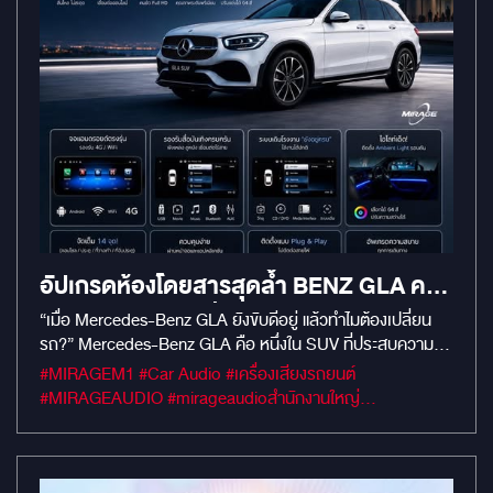
โดยสาร Bentley ให้ล้ำสมัยราวกับโรงภาพยนตร์และเลานจ์ส่วน
ตัว
อัปเกรดห้องโดยสารสุดล้ำ BENZ GLA ครบ
จบ ใน ชุดเดียว เปลี่ยนทุกการเดินทางพิเศษ
“เมื่อ Mercedes-Benz GLA ยังขับดีอยู่ แล้วทำไมต้องเปลี่ยน
รถ?” Mercedes-Benz GLA คือ หนึ่งใน SUV ที่ประสบความ
ยิ่งขึ้น
สำเร็จที่สุดของ Mercedes-Benz ด้วยความคล่องตัว ขนาดที่
#MIRAGEM1 #Car Audio #เครื่องเสียงรถยนต์
ลงตัว และดีไซน์ที่ยังคงดูดีแม้เวลาจะผ่านไปหลายปี แต่ในโลกที่ทุก
#MIRAGEAUDIO #mirageaudioสำนักงานใหญ่
อย่างเชื่อมต่อกันตลอดเวลา ประสบการณ์ภายในห้องโดยสารก็
#MirageRatchapreuk
ควรพัฒนาไปพร้อมกัน MIRAGE AUDIO จึงนำเสนอการอัป
เกรดที่เปลี่ยน GLA คันเดิม ให้ก้าวสู่มาตรฐานการใช้งานยุคใหม่
โดยยังคงเอกลักษณ์ และความสมบูรณ์ของรถไว้ครบถ้วน ✨ เติม