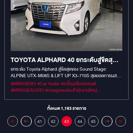
TOYOTA ALPHARD 40 ยกระดับสู่ขีดสุด
ของ SOUND STAGE: ALPINE UTX-
ยกระดับ Toyota Alphard สู่ขีดสุดของ Sound Stage:
ALPINE UTX-M08S & LIFT UP X3-710S สุดยอดการผสม
M08S & LIFT UP X3-710S
ผสานระหว่างเทคโนโลยีเสียงดิจิทัลที่บริสุทธิ์ที่สุด และงานติดตั้ง
#MIRAGEM1 #Car Audio #เครื่องเสียงรถยนต์
Custom Built ระดับพรีเมียม เพื่อมอบประสบการณ์คอนเสิร์ต
#MIRAGEAUDIO #mirageaudioสำนักงานใหญ่
ส่วนตัวให้แก่คุณใน Toyota Alphard คันโปรด! 1. ALPINE
#MirageRatchapreuk
UTX-M08S: หัวใจเสียงดิจิทัลที่บริสุทธิ์ที่สุด นี่คือ Digital
Media Receiver ที่ได้รับฉายาว่า "เครื่องเล่นปีศาจ" แห่งวงการ
ทั้งหมด
1,193
รายการ
Audiophile ในรถยนต์ ด้วยจุดเด่นสำคัญคือการส่งสัญญาณ
เสียงผ่าน Fiber Optic (ใยแก้วนำแสง) คุณภาพเสียงที่เหนือกว่า:
41
42
43
44
45
สัญญาณเสียงดิจิทัลที่ส่งผ่าน Digital Optical Output จะ