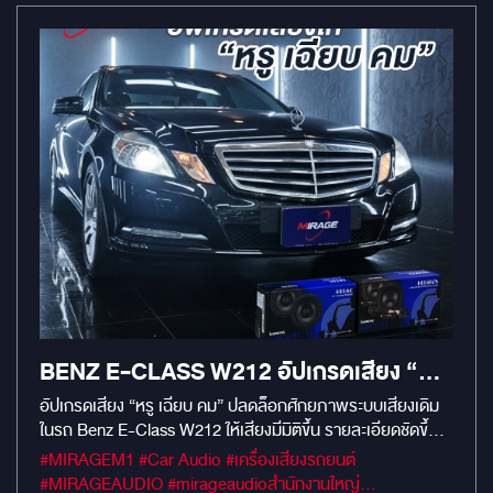
ช่องเก็บของ ทั้งบน Partition และคอนโซลกลาง แบบ เปิด–ปิด
สะดวกสุด ๆ เสริมด้วย ระบบ Intercom เอาไว้สื่อสารกับด้านหน้า
มีช่องวาง รีโมท ให้เป็นระเบียบ ใช้งานง่ายไม่ต้องควานหา บอกเลย
ว่าใครกำลังอัปเกรด Alphard 40 ให้ดู “แพงจริง ไม่ต้องแกล้ง
แพง” ชุดนี้คือคำตอบครับ!
BENZ E-CLASS W212 อัปเกรดเสียง “หรู
เฉียบ คม” ปลดล็อกศักยภาพระบบเสียงเดิม
อัปเกรดเสียง “หรู เฉียบ คม” ปลดล็อกศักยภาพระบบเสียงเดิม
ในรถ Benz E-Class W212 ให้เสียงมีมิติขึ้น รายละเอียดชัดขึ้น
และฟังเพราะขึ้นทุกแนวเพลง ด้วยชุดลำโพงระดับพรีเมียมจาก
#MIRAGEM1 #Car Audio #เครื่องเสียงรถยนต์
ESB HARMONY งานนี้…เสียงดีแบบรู้สึกได้ตั้งแต่ครั้งแรกที่กด
#MIRAGEAUDIO #mirageaudioสำนักงานใหญ่