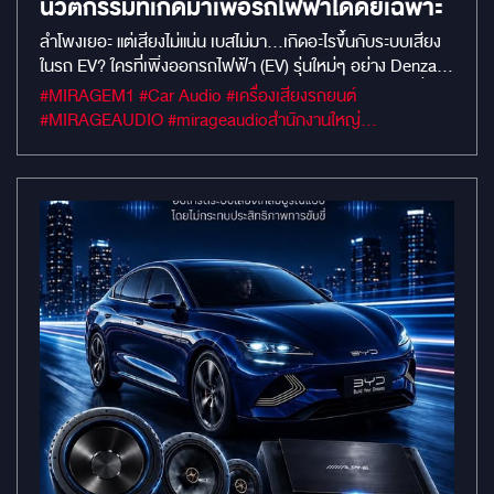
นวัตกรรมที่เกิดมาเพื่อรถไฟฟ้าโดดยเฉพาะ
ลำโพงเยอะ แต่เสียงไม่แน่น เบสไม่มา…เกิดอะไรขึ้นกับระบบเสียง
ในรถ EV? ใครที่เพิ่งออกรถไฟฟ้า (EV) รุ่นใหม่ๆ อย่าง Denza
D9, Zeekr 009 หรือ กลุ่ม BYD คงสังเกตเห็นว่า สเปกรถเดี๋ยวนี้
#MIRAGEM1 #Car Audio #เครื่องเสียงรถยนต์
จัดเต็มมาก ให้ลำโพงมา 10 กว่าตัว บางรุ่นอัดมาให้ถึง 16 ลำโพง
#MIRAGEAUDIO #mirageaudioสำนักงานใหญ่
รอบคัน แต่พอเปิดเพลงฟังจริงๆ หลายคนกลับรู้สึกขัดใจ... ทำไม
#MirageRatchapreuk
ไดนามิกเสียงมันไม่มา? เสียงร้องไม่ใสเคลียร์ แถมเบสก็ไม่ลงลึก
อย่างที่คาดหวังไว้? ขออธิบายแบบตรงไปตรงมาครับ... ค่ายรถ
เขาออกแบบลำโพงมาเยอะจริง เพื่อให้เสียงครอบคลุมผู้โดยสาร
ทั้งคัน แต่ด้วย "ข้อจำกัดเรื่องงบประมาณ" สิ่งที่เขาไม่ได้ให้มาด้วย
คือ "กำลังขับ (Amplifier) ที่มากพอ" แอมป์เดิมโรงงานมันไม่มีแรง
พอที่จะผลักให้ลำโพงทั้ง 10 กว่าตัวทำงานได้เต็มประสิทธิภาพ
เสียงมันเลยออกมาแบนๆ อย่างที่ได้ยินกัน แล้วถ้าอยากแก้ปัญหา
ต้องระวังอะไร? ข้อควรระวังอันดับหนึ่งของรถ EV คือ "ห้ามตัด
ต่อสายไฟเด็ดขาด" ถ้าร้านที่คุณไปทำใช้วิธีตัดต่อสายเพื่อพ่วง
แอมป์แบบรถยุคเก่า ระบบไฟรถจะ Error ทันที และ ที่ร้ายแรงที่สุด
คือ "ประกันรถและประกันแบตเตอรี่ขาดทันที" ครับ ทางออกที่
ปลอดภัยและจบที่สุดในตอนนี้: เพื่อแก้ปัญหานี้ให้รถ EV โดย
เฉพาะ ทาง Alpine จึงออกแบบนวัตกรรมตัวล่าสุดมา นั่นคือ
Alpine PXE-R160-16EV แอมป์และโปรเซสเซอร์ (DSP) ที่เกิด