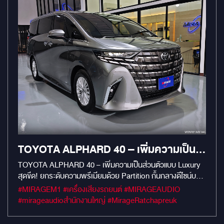
TOYOTA ALPHARD 40 – เพิ่มความเป็น
ส่วนตัวแบบ LUXURY สุดขีด
TOYOTA ALPHARD 40 – เพิ่มความเป็นส่วนตัวแบบ Luxury
สุดขีด! ยกระดับความพรีเมียมด้วย Partition กั้นกลางดีไซน์บาง
เฉียบ มาพร้อม กระจก Magic Glass ที่ปรับ ขึ้น–ลง ได้ตามใจ
#MIRAGEM1 #เครื่องเสียงรถยนต์ #MIRAGEAUDIO
เลือกโหมด ใส หรือ ขุ่น ก็ได้… จะส่วนตัวหรือจะโชว์ก็จัดไป!
#mirageaudioสำนักงานใหญ่ #MirageRatchapreuk
ภายในหุ้มด้วย หนัง Nappa สีดำ ทั้งชิ้น งานเนี๊ยบแน่น ราย
ละเอียดครบ ที่จับหลังเบาะยังอยู่ครบ ไม่หาย ไม่งอแง แถมยังมี