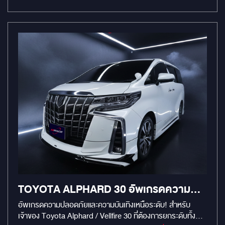
เล่นเพลง ชุดอัปเกรดเสียงใน Benz E-Class W212 ESB
#MirageRatchapreuk
HARMONY HB1.6C ลำโพงแยกชิ้น 2 ทาง เสียงกลางหวาน มิติ
เสียงคมชัด ให้โทนเสียงเป็นธรรมชาติ เหมาะกับคนที่ชอบเสียง
เนียน ฟังสบาย และเก็บรายละเอียดครบถ้วนทุกเม็ดเสียง ESB
HARMONY HB1.6K2X เพิ่มความพรีเมียมขึ้นอีกระดับ พลัง
เสียงกลาง–แหลมเปิดชัด รายละเอียดเปล่งประกายขึ้นอย่างเห็นได้
ชัด ให้เวทีเสียงกว้าง ฟังแล้ว “เห็นภาพ” ของดนตรีชัดเจนยิ่งขึ้น
แดมป์ MERCURY GOLD 4 แผ่น ช่วยลดเสียงรบกวนในประตู
และลดการสั่นคอม้ำของแผงประตู ทำให้ลำโพงทำงานเต็ม
ประสิทธิภาพ ได้เสียงที่นิ่งขึ้น เบสกระชับขึ้น และการตอบสนอง
เสียงโดยรวมดีขึ้นแบบทันที
TOYOTA ALPHARD 30 อัพเกรดความ
ปลอดภัยและความบันเทิงเหนือระดับ
อัพเกรดความปลอดภัยและความบันเทิงเหนือระดับ! สำหรับ
เจ้าของ Toyota Alphard / Vellfire 30 ที่ต้องการยกระดับทั้ง