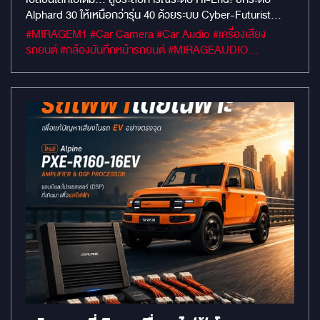
อาชีพของเราจะดูแลการติดตั้งอย่างประณีต ไม่ทำให้รถพรีเมียม
Alphard 30 ให้เหนือกว่ารุ่น 40 ด้วยระบบ Cyber-Futurist
2026 ที่แรงและชัดที่สุด
ของคุณเสียหาย
2026 ที่แรงและชัดที่สุด HIGHLIGHTS: THE FUTURE IS
#MIRAGEM1 #Car Camera #Car Audio #เครื่องเสียง
HERE Neo-Minimalism Interface: สัมผัสดีไซน์ที่สะอาดตา
รถยนต์ #กล้องบันทึกหน้ารถยนต์ #MIRAGEAUDIO
ทรงพลังด้วยโทนสี Dark Chrome และการวางเลย์เอาต์แบบ
#mirageaudioสำนักงานใหญ่ #MirageRatchapreuk
Experience-first เน้นความหรูหราล้ำยุค Extreme
Performance: ขุมพลัง RAM 8GB / ROM 128GB ประมวลผล
ไวระดับเทพ ลื่นไหลไม่มีสะดุดทุกแอปพลิเคชัน Vision 360°:
มั่นใจทุกการขับขี่ด้วยระบบกล้องรอบคัน 360 องศา ความคมชัด
สูง เห็นครบทุกองศาเพื่อความปลอดภัยสูงสุด Dual-Screen
Experience: จอหน้าดีไซน์ใหม่ แปลงโฉมภายในให้ดูทันสมัย
เหมือนรถรุ่นล่าสุด จอเพดานระบบ Android เชื่อมต่อสัญญาณ
ผ่าน HDMI คมชัดสูงแบบ Full HD Perfect Sync: เล่นพร้อมกัน
ทั้งจอหน้าและจอหลังด้วยสัญญาณดิจิทัล ไร้รอยต่อ ทำไมต้องอัป
เกรดที่นี่? งานติดตั้งระดับ Premium ที่เน้นความปราณีตและ
ดีไซน์แบบ Cyber-Futurist ผสมผสานเทคโนโลยี AI เข้ากับความ
เรียบหรูที่คุณสัมผัสได้จริง