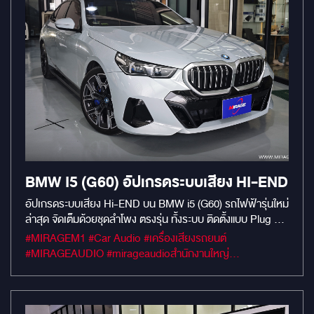
Audison APBMW S8-2.2 (เบสแน่น กระชับ อิ่มฟู) Subbox
เสริมพลัง: Audison APBX 10AS2 (เติมเบสลึก ลูกใหญ่ นุ่ม
นวล) ขุมพลังและการปรับจูน: Alpine PXE-X120-8
(AMP/DSP ตัวท็อป เวทีเสียงเป๊ะ มิติตื้นลึกชัดเจน) เงียบสนิท:
แดมป์เก็บเสียงรอบคันด้วย GroundZero GZDM2700AB-XL .
จบงานเนียนๆ เสียงดีขึ้นแบบคนละโลก ขับขี่เพลินทุกเส้นทางครับ
BMW I5 (G60) อัปเกรดระบบเสียง HI-END
อัปเกรดระบบเสียง Hi-END บน BMW i5 (G60) รถไฟฟ้ารุ่นใหม่
ล่าสุด จัดเต็มด้วยชุดลำโพง ตรงรุ่น ทั้งระบบ ติดตั้งแบบ Plug &
Play ไม่ต้องตัดต่อสายเดิมของรถ ลำโพงคู่หน้า – FOCAL
#MIRAGEM1 #Car Audio #เครื่องเสียงรถยนต์
K2POWER ES 165 KX3 ลำโพงคู่หลัง – FOCAL IS BMW
#MIRAGEAUDIO #mirageaudioสำนักงานใหญ่
100 KL ลำโพงเซ็นเตอร์ – FOCAL IS BMW 100K ตู้สูตร
#MirageRatchapreuk
สำเร็จรูป – Audison APBX 10AS2 10 นิ้ว ติดตั้งทั้งระบบแบบ
Plug & Play ไม่ตัด ไม่เจาะ ไม่กระทบการทำงานของรถ ติดตั้งได้
อย่างเรียบร้อย เข้ากับ BMW i5 อย่างลงตัว