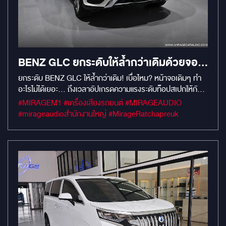
BENZ GLC ยกระดับให้ล้ำกว่าเดิมด้วยจอ
แอนดรอยด์ตรงรุ่น RAM 8 / ROM 256 GB
ยกระดับ BENZ GLC ให้ล้ำกว่าเดิม! เบื่อไหม? หน้าจอเดิมๆ ทำ
อะไรไม่ได้เยอะ... ถึงเวลาอัปเกรดความแรงระดับท็อปสเปกให้กับ
ที่เร็ว แรง และจุสะใจที่สุดในนาทีนี้
BENZ GLC คันโปรดของคุณ ด้วย "จอแอนดรอยด์ตรงรุ่น RAM
#MIRAGEM1 #เครื่องเสียงรถยนต์ #MIRAGEAUDIO
8 / ROM 256 GB" ที่เร็ว แรง และจุสะใจที่สุดในนาทีนี้! ราย
#mirageaudioสำนักงานใหญ่ #MirageRatchapreuk
ละเอียดความเทพ (สเปกจัดเต็ม) แรงทะลุมิติ: RAM 8 GB ลื่นไหล
ไม่มีสะดุด เปิดหลายแอปพร้อมกันก็เอาอยู่ จุสะใจ ไม่กลัวเต็ม:
ROM 256 GB โหลดแอป ดูหนัง ฟังเพลง เซฟแผนที่ออฟไลน์ได้
เหลือๆ ดีไซน์ตรงรุ่น: ติดตั้งเนียนกริบกลืนไปกับคอนโซล ไม่ตัดต่อ
สายไฟ ระบบเดิมของรถใช้งานได้ครบ 100% ความบันเทิงครบ
วงจร: YouTube, Netflix, Google Maps, Apple CarPlay &
Android Auto ไร้สาย คมชัดระดับ HD