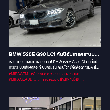
BMW 530E G30 LCI คันนี้อัปเกรดระบบ
เสียงหล่อเท่แบบตรงรุ่น
หล่อเงียบ...แต่เสียงเฉียบมาก! BMW 530e G30 LCI คันนี้อัป
เกรดระบบเสียงหล่อเท่แบบตรงรุ่น คันนี้โจทย์คือต้องการมิติเสียง
ที่สมบูรณ์แบบ ทรงพลัง แต่ยังคงความเรียบร้อยหรูหราเหมือน
#MIRAGEM1 #Car Audio #เครื่องเสียงรถยนต์
ออกจากโรงงาน เราจัดชุดใหญ่ไฟกระพริบจาก Audison และ
#MIRAGEAUDIO #mirageaudioสำนักงานใหญ่
Alpine ตรงรุ่นแบบ Plug & Play ไม่ตัดต่อสายไฟ . ลำโพงคู่หน้า:
#MirageRatchapreuk
Audison APBMW K4M (แยกชิ้น รายละเอียดเสียงแหลมใส
เคลียร์) ลำโพงคู่หลัง: Audison APBMW X4E (แกนร่วม เติม
เต็มมิติห้องโดยสาร) ลำโพง Center: Audison APBMW K4M
CENTER (โฟกัสเวทีเสียงนิ่งสนิท) Subwoofer ตรงรุ่น: