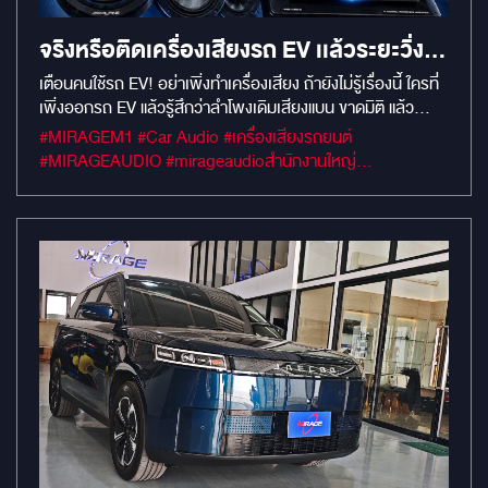
มาเพื่อรถไฟฟ้า กำลังขับล้นเหลือ คุมได้ทั้งคัน: ตัวนี้ให้ช่อง
สัญญาณมาถึง 16 Channel (เข้า 16 ออก 16) เพื่อให้ Match
จริงหรือติดเครื่องเสียงรถ EV เเล้วระยะวิ่ง
กับจำนวนลำโพงในรถ EV รุ่นใหม่เป๊ะๆ พร้อมกำลังขับมหาศาล
ลดลง
(150 วัตต์ 8 ช่อง และ 50 วัตต์ 8 ช่อง) ขับออกหมดทั้งกลาง แหลม
เตือนคนใช้รถ EV! อย่าเพิ่งทำเครื่องเสียง ถ้ายังไม่รู้เรื่องนี้ ใครที่
และมิดเบส ฟังเพลงผ่านมือถือตรง (Direct Bluetooth): ไม่ต้อง
เพิ่งออกรถ EV แล้วรู้สึกว่าลำโพงเดิมเสียงแบน ขาดมิติ แล้ว
ง้อวิทยุเดิมของรถที่สเปกต่ำอีกต่อไป คุณสามารถเชื่อมมือถือเข้า
อยากติดเครื่องเสียงแต่ใจนึงก็ไม่กล้าไปทำเครื่องเสียง เพราะกลัว
#MIRAGEM1 #Car Audio #เครื่องเสียงรถยนต์
แอมป์ตัวนี้โดยตรงผ่าน Bluetooth 5.0 (aptX HD) ได้เสียงระดับ
ว่าระบบจะดึงไฟจน "ระยะทางวิ่งลดลง" วันนี้เราขอมาเคลียร์ให้
#MIRAGEAUDIO #mirageaudioสำนักงานใหญ่
Hi-Res เต็มเม็ดเต็มหน่วย ปลั๊กตรงรุ่น 100% ประกันไม่ขาด:
ชัดๆ ในฐานะคนทำรถมาเป็นสิบปีครับ ความจริง คือ แบตเตอรี่ที่ใช้
#MirageRatchapreuk
สำหรับรุ่นฮิตอย่าง Denza D9 เรามีชุดสายแบบ Plug & Play
ขับเคลื่อนรถยนต์ไฟฟ้ามีพลังงานมหาศาลมาก เมื่อเทียบกับการ
เสียบเข้ากับระบบเดิมรถได้เลย ไม่ต้องตัดต่อสายไฟแม้แต่เส้นเดียว
ดึงไฟของชุดเครื่องเสียง มันกินไฟน้อยพอๆ กับการเสียบสาย
ประกันศูนย์อยู่ครบ 100% ครับ มิติเสียง 3 มิติ (Horizon 3D
ชาร์จมือถือทิ้งไว้บนรถเท่านั้นเองครับ ที่สำคัญคือ รถ EV มีการ
Sound): มีฟังก์ชั่นจำลองเวทีเสียงแบบ 3D เหมาะมากสำหรับรถ
แยกการใช้ไฟชัดเจน ระบบเครื่องเสียงจะดึงไฟจาก "แบตเตอรี่ลูก
ห้องโดยสารใหญ่ๆ ที่ต้องการบรรยากาศแบบ Concert Hall
เล็ก (12V)" ไม่ได้ไปดึงจากแบตเตอรี่ขับเคลื่อนโดยตรง และตัวรถก็
สเปกจัดเต็มขนาดนี้ แต่ทาง Alpine เปิดราคามาคุ้มค่ามากครับ
จะมีระบบคอยแปลงไฟมาเติมให้แบตลูกเล็กอยู่ตลอดเวลา ดังนั้น
เพียง 36,500 บาทเท่านั้น จ่ายราคานี้ แลกกับคุณภาพเสียงที่ก้าว
สบายใจได้เลยครับว่า การทำเครื่องเสียง ไม่ได้ทำให้ระยะทางวิ่ง
กระโดดแบบคนละเรื่อง และความสบายใจว่ารถไม่ช้ำ ประกันไม่ขาด
ของรถคุณหายไปแน่นอน แต่สิ่งที่คนใช้รถ EV "ต้องกลัว" จริงๆ
ถือว่าคุ้มที่สุดแล้วครับ
คือเรื่องนี้ครับ... ความน่ากลัวของการทำเครื่องเสียงรถ EV ไม่ใช่
เรื่องกินไฟ แต่คือ "ความชุ่ยของการตัดต่อสายไฟ" ถ้าร้านที่คุณ
ไปทำ ไม่ชำนาญระบบรถไฟฟ้า แล้วเผลอไปตัดต่อยุ่งเกี่ยวกับสาย
ไฟเมนของตัวรถ สิ่งที่ตามมา คือ ระบบคอมพิวเตอร์และสมองกล