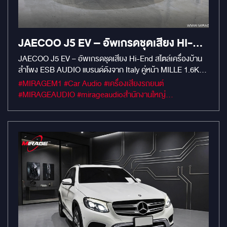
ของรถจะรวนทันที และ ที่หนักที่สุดคือ "ประกันศูนย์ขาด" ทันที นี่
แหละคือฝันร้ายของจริง ที่ MIRAGE AUDIO เราจัดการปัญหานี้
ให้จบด้วยมาตรฐานการติดตั้งแบบ Plug & Play 100% อุปกรณ์
และลำโพงทุกชิ้นใช้ปลั๊กตรงรุ่น เสียบเข้ากับระบบเดิมของตัวรถได้
JAECOO J5 EV – อัพเกรดชุดเสียง HI-
เลย โดยไม่มีการตัดต่อสายไฟแม้แต่เส้นเดียว ระบบไฟสมบูรณ์ รถ
END ด้วย ESB AUDIO แบรนด์ดังจาก
ไม่ช้ำ ประกันศูนย์อยู่ครบ และได้คุณภาพเสียงที่ดีขึ้นแบบคนละ
JAECOO J5 EV – อัพเกรดชุดเสียง Hi-End สไตล์เครื่องบ้าน
เรื่องครับ เลิกกังวลเรื่องแบตเตอรี่ แล้วมาฟินกับมิติเสียงในรถดี
ลำโพง ESB AUDIO แบรนด์ดังจาก Italy คู่หน้า MILLE 1.6K2X
ITALY
กว่าครับ แล้วคนใช้รถ EV แถวนี้ล่ะครับ... มีใครเคยอยากทำ
คู่หลัง MILLE 1.6C ติดตั้งแบบ Plug&Play ทั้งคัน ไม่ต้องตัดต่อ
#MIRAGEM1 #Car Audio #เครื่องเสียงรถยนต์
เครื่องเสียง แต่โดนเพื่อนเบรก หรือ มีความกังวลเรื่องระบบไฟกัน
สาย เก็บงานเนี๊ยบพร้อมแดมป์ทั้ง 4 บานด้วย Damp Mercury
#MIRAGEAUDIO #mirageaudioสำนักงานใหญ่
บ้างไหม? ลองพิมพ์ "รุ่นรถ" หรือแชร์ความกังวลของคุณทิ้งไว้
Gold เสียงใส ครบทุกรายละเอียดของชิ้นดนตรี เหมือนนั่งฟังใน
#MirageRatchapreuk
ด้านล่างหน่อยครับ เดี๋ยวผมกับทีมช่างจะมาช่วยไขข้อข้องใจให้ทีละ
สตูดิโอ เพิ่มพลังเสียงเบสด้วย SUBBOX ALPINE PWE-M770
เคสเลย
ขนาด 7 นิ้ว ซ่อนใต้เบาะแบบเนียนกริบ พร้อมทำแผงครอบ sub
อย่างดี รถเงียบขึ้น เสียงดีขึ้น ฟีลดีขึ้น… ยิ่งขับยิ่งเพลิน