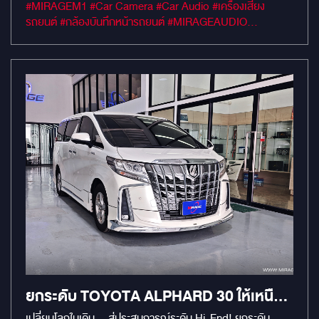
ความปลอดภัยและความหรูหราให้รถของคุณ เราขอแนะนำสุด
#MIRAGEM1 #Car Camera #Car Audio #เครื่องเสียง
ยอดคู่หูอัพเกรดที่จะเปลี่ยนทุกการเดินทางของคุณให้สมบูรณ์
รถยนต์ #กล้องบันทึกหน้ารถยนต์ #MIRAGEAUDIO
แบบ 1. จอ ANDROID KANZEN: ปลดล็อกศักยภาพความ
#mirageaudioสำนักงานใหญ่ #MirageRatchapreuk
บันเทิงและนำทางของรถคุณให้เหนือกว่าเดิม ด้วย จอ Android
KANZEN ที่ออกแบบมาเพื่อ Alphard 30 โดยเฉพาะ! พลังแรงไม่
สะดุด: ด้วย RAM 8GB / ROM 256GB และ CPU 8-Core
ความเร็ว 2.7GHz ทำให้การสลับแอปพลิเคชันและการใช้งานลื่น
ไหลทันใจ ไม่มีคำว่าหน่วง ภาพคมชัดระดับ 2K: เพลิดเพลินกับ
ภาพและวิดีโอระดับ QLED 2K (2000 x 1200P) สีสันสดใส คม
ชัดทุกรายละเอียด แม้ในที่แสงจ้า ระบบ Android 13: รองรับทุกแอ
ปที่คุณต้องการ ไม่ว่าจะเป็น Netflix, Disney+ หรือการนำทาง
คุณภาพเสียงระดับพรีเมียม: มาพร้อม Digital Power
Amplifier TDA7803 / AKM7739 / DTS มั่นใจได้ว่าทุกเสียง
เพลงในรถของคุณจะทรงพลังและคมชัด รองรับ Carplay /
Android Auto: เชื่อมต่อสมาร์ทโฟนได้อย่างสมบูรณ์แบบ 2.
กล้องติดรถยนต์ 70mai Dash Cam M300: อุ่นใจทุกเส้นทาง
(พร้อมติดตั้งใน Alphard 30) ความคมชัด 2K: บันทึกวิดีโอความ
ละเอียดสูง 2K (1440P) เห็นป้ายทะเบียนและรายละเอียด
เหตุการณ์ได้อย่างชัดเจน โหมดบันทึกขณะจอด: ช่วยปกป้องรถ
ยกระดับ TOYOTA ALPHARD 30 ให้เหนือ
Alphard สุดรักของคุณตลอด 24 ชั่วโมง (เมื่อติดตั้งชุดบันทึก
กว่ารุ่น 40 ด้วยระบบ CYBER-FUTURIST
ขณะจอด) ติดตั้งฟรี! พร้อมบริการติดตั้งนอกสถานที่: ทีมงานมือ
เปลี่ยนโลกใบเดิม... สู่ประสบการณ์ระดับ Hi-End! ยกระดับ