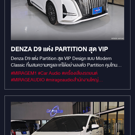
DENZA D9 แต่ง PARTITION สุด VIP
Denza D9 แต่ง Partition สุด VIP Design แบบ Modern
Classic ที่ผสมความหรูและเท่ได้อย่างลงตัว Partition คุมโทนสี
เบจ ตัดด้วย สีดำ / เมทัลลิก ดูอบอุ่นแต่แฝงความพรีเมียม มา
#MIRAGEM1 #Car Audio #เครื่องเสียงรถยนต์
พร้อม จอ TV ขนาด 27 นิ้ว (Full HD) และ กล่อง Google TV
#MIRAGEAUDIO #mirageaudioสำนักงานใหญ่
เพื่อความบันเทิงแบบเต็มขั้น เสริมความเป็นส่วนตัวด้วย กระจก
#MirageRatchapreuk
Magic Glass ปรับ “ใส - ขุ่น” ได้ตามใจ แถมยัง เลื่อนขึ้น - ลง ได้
อีก! ด้านบนมี นาฬิกาบอกเวลา + เข็มทิศ เพิ่มดีเทลสไตล์ผู้
บริหาร ตรงกลางมี ตู้เย็นในตัว ส่วนด้านข้างออกแบบ พื้นที่วาง
เท้าเพิ่มเติม ให้เอนนั่งสบายเหมือนนั่ง Business Class ปิดท้าย
ด้วยการ ปูพื้นลายหินอ่อนสีเทา เพิ่มความหรูทุกมุมมอง รถคันนี้
ไม่ได้แค่ “แต่งสวย” — แต่ “แต่งให้ใช้ได้จริง” ครบทั้งความหรู ความ
สะดวก และความเป็นส่วนตัว